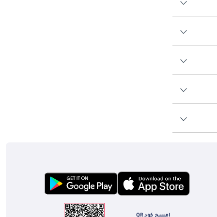
امسح كود QR