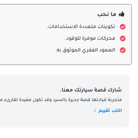
المحركات
ما نحب
تكوينات متعددة الاستخدامات.
اللازم لحمل الأوزان الثقيلة.
محركات موفرة للوقود.
الصيانة
العمود الفقري الموثوق به.
للحفاظ على موثوقيتها. النسخ الأحدث المزودة بأنظمة إلكترونية متطورة تحتاج إلى خدمة متخصصة لكنها تظل متينة عند الاهتمام بها بشكل صحيح.
المنافسون
شارك قصة سيارتك معنا.
بين السعر المناسب، العملية، والقدرة على التكيف، مما جعلها منافساً قوياً في سوق السيارات التجارية.
فتجربة قيادتها قصة جديرة بالسرد وقد تكون مفيدة لقارىء ما
اكتب تقييم