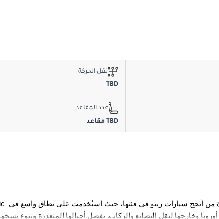
نقل الحركة
TBD
عدد المقاعد
TBD مقاعد
أوروبا وخارجها لنقل البضائع والركاب. بفضل أجيالها المتعددة وتنوع نسخها، عُرفت Trafic بعمليتها، متانتها، وقدرتها على التكيف مع الاستخد