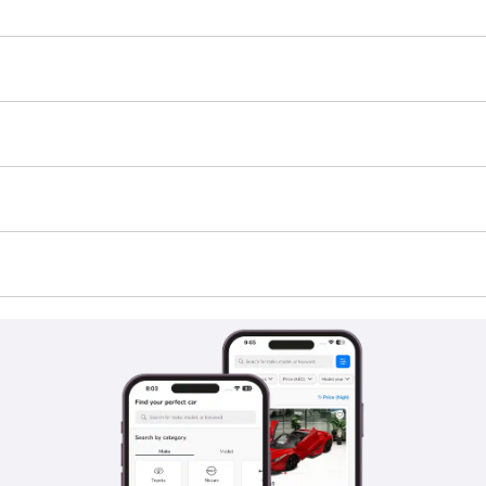
و TBD.