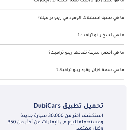
ما هو سعر رينو ترافيك لهذه السنة في الإمارات؟
رينو ترافيك لهذه السنة في الإمارات هو TBD.
ما هي نسبة استهلاك الوقود في رينو ترافيك؟
اقترحت الشركة المصنعة أن تكون نسبة توفير استهلاك الوقود لسيارة رينو ترافيك ه
ما هي نسخ رينو ترافيك؟
نسخ رينو ترافيك هي .
ما هي أقصى سرعة تقدمها رينو ترافيك؟
السرعة القصوى رينو ترافيك هي TBD.
ما هي سعة خزان وقود رينو ترافيك؟
تبلغ سعة خزان الوقود في رينو ترافيك TBD.
تحميل تطبيق
DubiCars
استكشف أكثر من 30،000 سيارة جديدة
ومستعملة للبيع في الإمارات من أكثر من 350
وكيل معتمد.