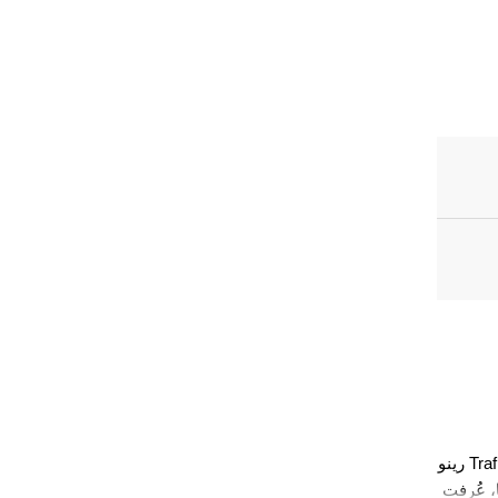
رينو Trafic هي سيارة فان تجارية خفيفة قُدمت لأول مرة عام 1980. أصبحت واحدة من أنجح سيارات رينو في فئتها، حيث استُخدمت على نطاق واسع في 
امات التجارية 