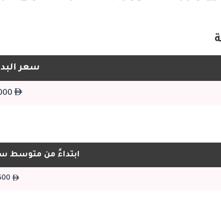
ة
سعر البدا
17,000
من الداخل، وفرت Trafic مقصورة رحبة وعملية. النسخ المخصصة للبضائع جاءت بمو
ابتداءً من متوسط س
14,500
شهدت أنظمة الأمان في Trafic تطوراً كبيراً عبر الأجيال. الطرازات الأولى تضمنت تجهيزات أساسية مثل أحزمة الأمان وهياكل معززة، بينما جاءت
الطرازات الحديثة بوسائد هوائية متعددة، فرامل ABS، نظام الثبات الإلكتروني، مساعد صعود المرتفعات، وأنظمة مساعدة متقدم