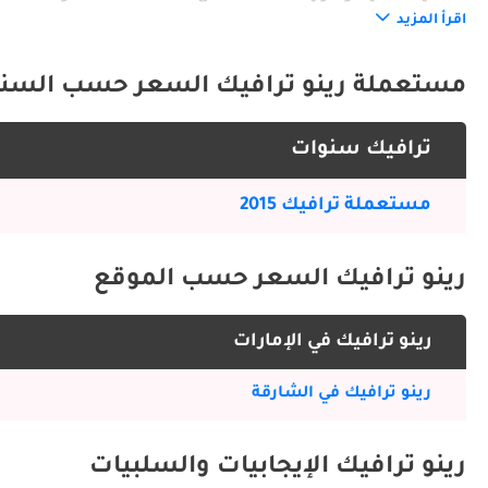
والعائلية.
اقرأ المزيد
التصميم الخارجي
مستعملة رينو ترافيك السعر حسب السن
ترافيك سنوات
وفرت النسخ ذات السقف المرتفع مزيداً من العملية.
مستعملة ترافيك 2015
المقصورة الداخلية
رينو ترافيك السعر حسب الموقع
مناسبة للعمل والترفيه على حد سواء.
رينو ترافيك في الإمارات
ميزات السلامة
رينو ترافيك في الشارقة
حسّنت أمان السائق والركاب، مما جعلها مناسبة للسفر لمسافات طويلة والاستخدام التجاري.
رينو ترافيك الإيجابيات والسلبيات