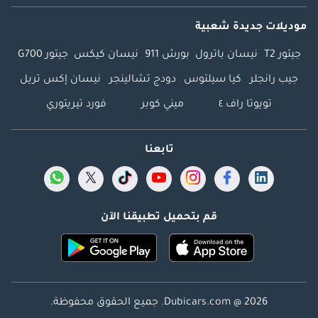
موديلات جديدة شعبية
جيتور T2
نيسان باترول
بورش 911
نيسان كيكس
جيتور G700
جيب رانجلر
كيا سيلتوس
دودج تشالينجر
نيسان إكس تريل
تويوتا راف ٤
ميني كوبر
فورد تيريتوري
تابعنا
قم بتحميل تطبيقنا الآن
Dubicars.com @ 2026. جميع الحقوق محفوظة.