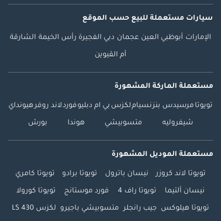
سيارات مستعملة
للبيع
حسب الموقع
الإمارات
أبوظبي
العين
عجمان
دبي
الفجيرة
رأس الخيمة
الشارقة
أم القيوين
مستعملة الماركة المشهورة
تويوتا
مرسيدس بنز
نسيام
لكزس
بي ام دبليو
فورد
لاند روفر
هيونداي
شيفروليه
متسوبيشي
هوندا
بورش
مستعملة الموديل المشهورة
تويوتا لاند كروزر
نيسان باترول
تويوتا برادو
تويوتا كامري
نيسان ألتيما
تويوتا راف 4
فورد موستانج
تويوتا كورولا
تويوتا هيلوكس
جيب رانجلر
متسوبيشي باجيرو
لكزس LS 430