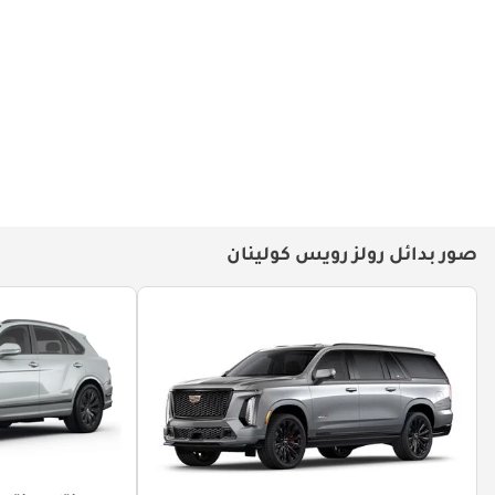
رولز رويس كولينان - القوة والأناقة
رولز رويس كولينان - 5 ميزات لا
والفخامة المطلقة
يمكنك تفويتها!
صور بدائل رولز رويس كولينان