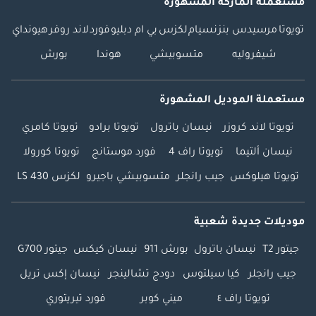
مستعملة الماركة المشهورة
تويوتا
مرسيدس بنز
نسيام
لكزس
بي ام دبليو
فورد
لاند روفر
هيونداي
شيفروليه
متسوبيشي
هوندا
بورش
مستعملة الموديل المشهورة
تويوتا لاند كروزر
نيسان باترول
تويوتا برادو
تويوتا كامري
نيسان ألتيما
تويوتا راف 4
فورد موستانج
تويوتا كورولا
تويوتا هيلوكس
جيب رانجلر
متسوبيشي باجيرو
لكزس LS 430
موديلات جديدة شعبية
جيتور T2
نيسان باترول
بورش 911
نيسان كيكس
جيتور G700
جيب رانجلر
كيا سيلتوس
دودج تشالينجر
نيسان إكس تريل
تويوتا راف ٤
ميني كوبر
فورد تيريتوري