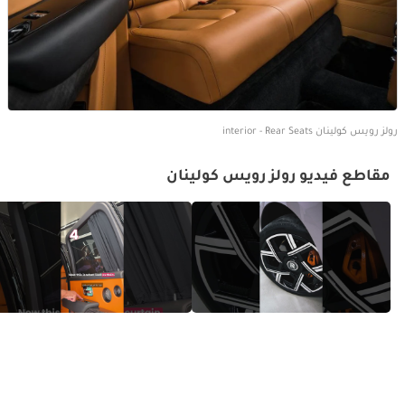
رولز رويس كولينان interior - Rear Seats
مقاطع فيديو رولز رويس كولينان