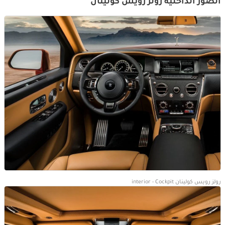
الصور الداخلية رولز رويس كولينان
رولز رويس كولينان interior - Cockpit