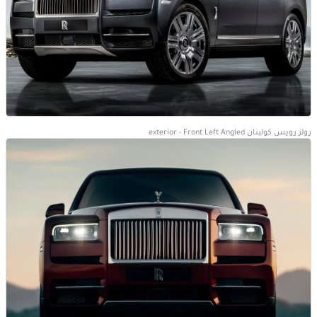
رولز رويس كولينان exterior - Front Left Angled