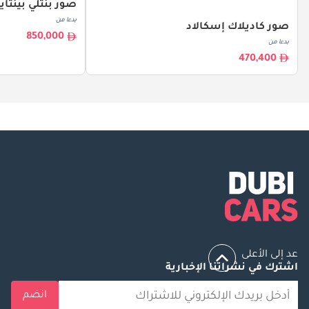
صور بنتلي بينتاي
بدءا من
صور كاديلاك إسكالاد
850,000
بدءا من
470,400
عد إلى الأعلى
اشترك في نشراتنا الإخبارية
انضم