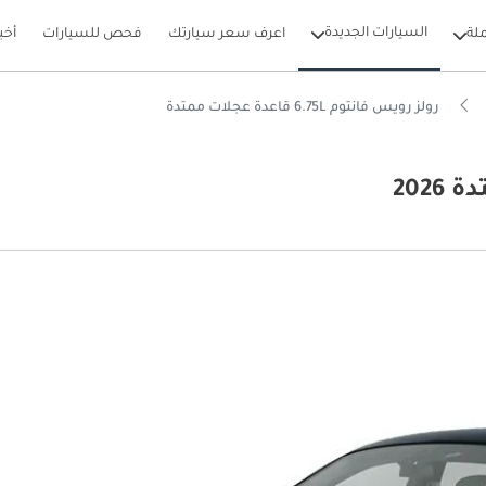
السيارات الجديدة
لة
اعرف سعر سيارتك
فحص للسيارات
أخب
رولز رويس فانتوم 6.75L قاعدة عجلات ممتدة