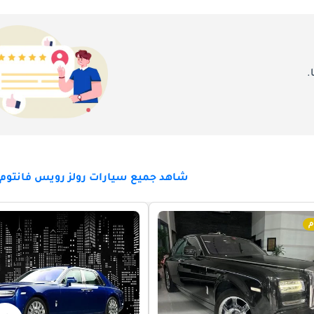
.
شاهد جميع سيارات رولز رويس فانتوم ل
م