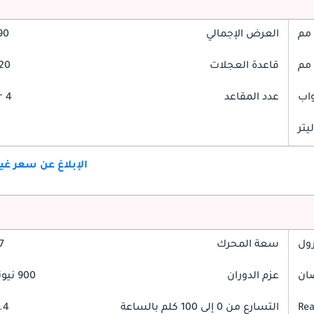
العرض الإجمالي
990
قاعدة العجلات
3820
عدد المقاعد
4 Seater
الإبلاغ عن سعر غ
رول
سعة المحرك
6.7
عزم الدوران
900 نيوتن-متر
Rea
التسارع من 0 إلى 100 كلم بالساعة
5.4 ثو