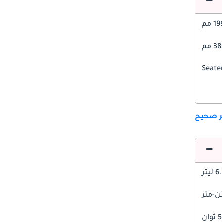
1 مم
 مم
ير صحيح
 ليتر
انٍ