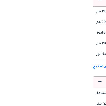
1 مم
 مم
1 مم
 الوز
ير صحيح