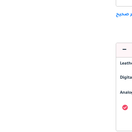
ير صحيح
Leath
Digit
Analo