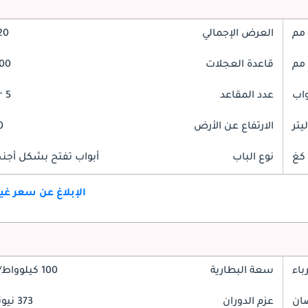
العرض الإجمالي
920
قاعدة العجلات
2900
عدد المقاعد
5 Seater
الارتفاع عن الأرض
90
نوع الباب
أبواب تفتح بشكل أجنحة
الإبلاغ عن سعر غ
باء
سعة البطارية
100 كيلوواط/ساعة
عزم الدوران
373 نيوتن-متر