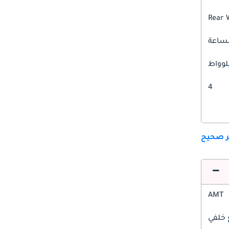
Rear 
4
ير صحيح
AMT
 خلفي