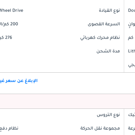
Do
نوع القيادة
Wheel Drive
السرعة القصوى
200 كم/الساعة
نظام محرك كهربائي
276 كيلوواط
Lit
مدة الشحن
جي
الإبلاغ عن سعر غ
تيك
نوع التروس
مجموعة نقل الحركة
نظام دفع