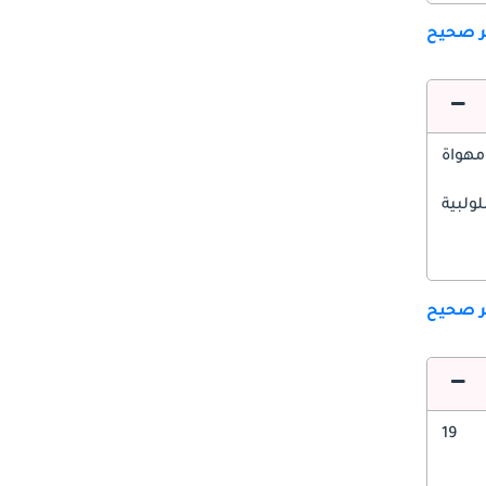
ير صحيح
مهواة
ولبية
ير صحيح
19