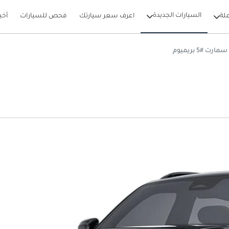
السيارات الجديدة
لة
اعرف سعر سيارتك
فحص للسيارات
أخب
سمارت #5 بريميوم