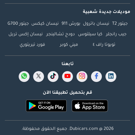
موديلات جديدة شعبية
جيتور T2
نيسان باترول
بورش 911
نيسان كيكس
جيتور G700
جيب رانجلر
كيا سيلتوس
دودج تشالينجر
نيسان إكس تريل
تويوتا راف ٤
ميني كوبر
فورد تيريتوري
تابعنا
قم بتحميل تطبيقنا الآن
Dubicars.com @ 2026. جميع الحقوق محفوظة.