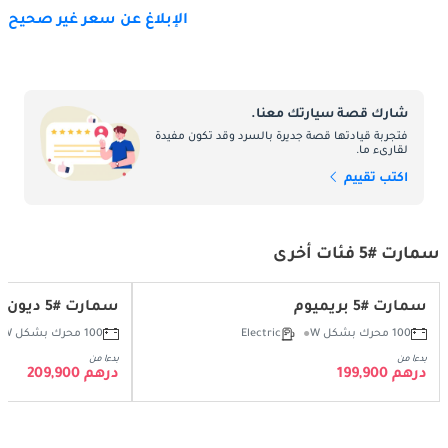
الإبلاغ عن سعر غير صحيح
شارك قصة سيارتك معنا.
فتجربة قيادتها قصة جديرة بالسرد وقد تكون مفيدة
لقارىء ما.
اكتب تقييم
سمارت #5 فئات أخرى
سمارت #5 بريميوم
سمارت #5 ديون
100 محرك بشكل W
Electric
100 محرك بشكل W
بدءا من
بدءا من
درهم 199,900
درهم 209,900