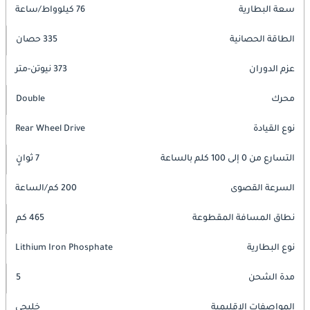
سعة البطارية
76 كيلوواط/ساعة
الطاقة الحصانية
335 حصان
عزم الدوران
373 نيوتن-متر
محرك
Double
نوع القيادة
Rear Wheel Drive
التسارع من 0 إلى 100 كلم بالساعة
7 ثوانٍ
السرعة القصوى
200 كم/الساعة
نطاق المسافة المقطوعة
465 كم
نوع البطارية
Lithium Iron Phosphate
مدة الشحن
5
المواصفات الإقليمية
خليجي