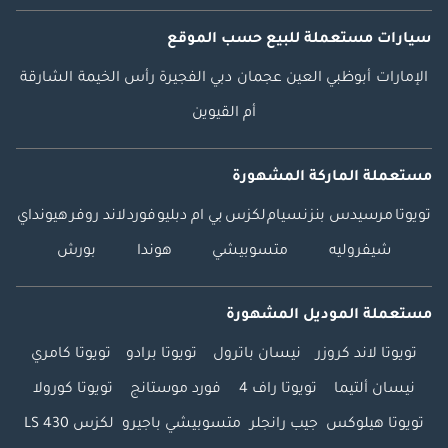
سيارات مستعملة
للبيع
حسب الموقع
الإمارات
أبوظبي
العين
عجمان
دبي
الفجيرة
رأس الخيمة
الشارقة
أم القيوين
مستعملة الماركة المشهورة
تويوتا
مرسيدس بنز
نسيام
لكزس
بي ام دبليو
فورد
لاند روفر
هيونداي
شيفروليه
متسوبيشي
هوندا
بورش
مستعملة الموديل المشهورة
تويوتا لاند كروزر
نيسان باترول
تويوتا برادو
تويوتا كامري
نيسان ألتيما
تويوتا راف 4
فورد موستانج
تويوتا كورولا
تويوتا هيلوكس
جيب رانجلر
متسوبيشي باجيرو
لكزس LS 430