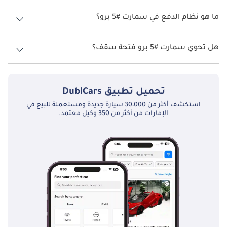
تتسع سمارت #5 برو لأ 5 أشخاص.
ما هو نظام الدفع في سمارت #5 برو؟
نظام الدفع في سمارت #5 Rear Wheel Drive برو.
هل تحوي سمارت #5 برو فتحة سقف؟
نعم توفر سمارت #5 برو فتحة السقف كخيار.
تحميل تطبيق
DubiCars
استكشف أكثر من 30،000 سيارة جديدة ومستعملة للبيع في
الإمارات من أكثر من 350 وكيل معتمد.