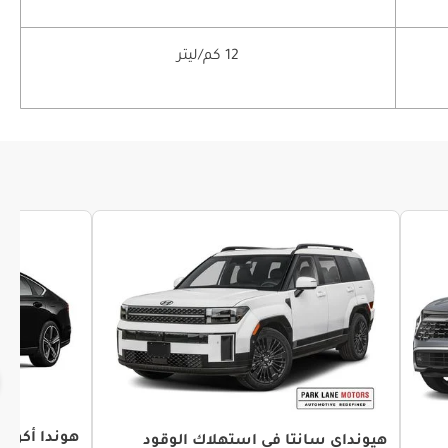
12 كم/ليتر
هوندا أكورد
هيونداي سانتا في استهلاك الوقود