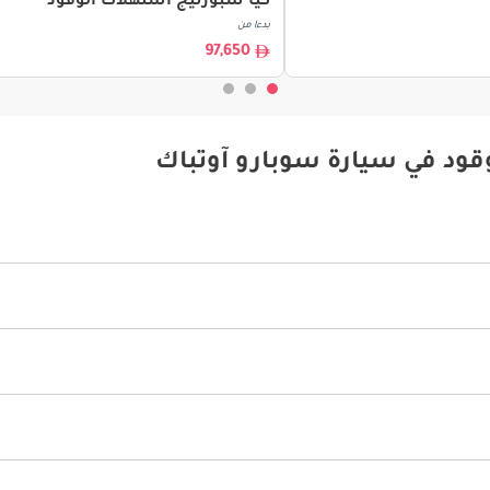
كيا سبورتيج استهلاك الوقود
بدءا من
97,650
قود في سيارة سوبارو آوتباك