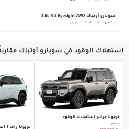
سوبارو آوتباك 3.6L R-S Eyesight AWD
3.6ليتر
اوتوماتيك
بترول
استهلاك الوقود في سوبارو آوتباك مقارنة
تويوتا برادو استهلاك الوقود
بدءا من
تويوتا راف ٤ استهلاك الوقود