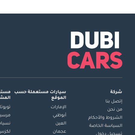
شركة
سيارات مستعملة
حسب
مستعم
الموقع
المش
إتصل بنا
الإمارات
تويوتا
من نحن
أبوظبي
مرسيد
الشروط والأحكام
العين
نسيام
السياسة الخاصة
عجمان
لكزس
تسجيل دخول