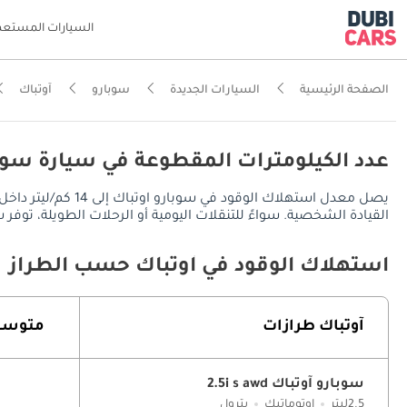
السيارات المستعم
الصفحة الرئيسية
السيارات الجديدة
سوبارو
آوتباك
عدد الكيلومترات المقطوعة في سيارة سوبا
القيادة الشخصية. سواءً للتنقلات اليومية أو الرحلات الطويلة، توفر سوبارو آوتباك مدى قيادة يُقدر بـ 840 كم في المدينة، ويصل
استهلاك الوقود في آوتباك حسب الطراز
آوتباك طرازات
متوسط 
سوبارو آوتباك 2.5i s awd
2.5ليتر
اوتوماتيك
بترول