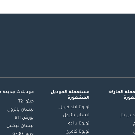
لة الماركة
مستعملة الموديل
موديلات جديدة 
هورة
المشهورة
جيتور T2
تويوتا لاند كروزر
نيسان باترول
س بنز
نيسان باترول
بورش 911
تويوتا برادو
نيسان كيكس
تويوتا كامري
جيتور G700