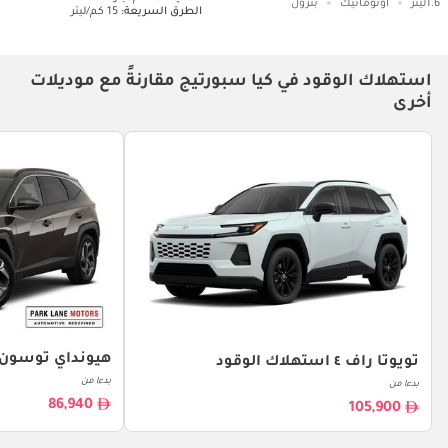
1.6ليتر
اوتوماتيك
بترول
الطرق السريعة:
15 كم/ليتر
استهلاك الوقود في كيا سبورتيج مقارنةً مع موديلات
أخرى
هيونداي توسون 
تويوتا راف ٤ استهلاك الوقود
بدءا من
بدءا من
86,940
105,900