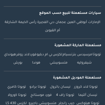
سيارات مستعملة
للبيع
حسب الموقع
الإمارات
أبوظبي
العين
عجمان
دبي
الفجيرة
رأس الخيمة
الشارقة
أم القيوين
مستعملة الماركة المشهورة
تويوتا
مرسيدس بنز
نسيام
لكزس
بي ام دبليو
فورد
لاند روفر
هيونداي
شيفروليه
متسوبيشي
هوندا
بورش
مستعملة الموديل المشهورة
تويوتا لاند كروزر
نيسان باترول
تويوتا برادو
تويوتا كامري
نيسان ألتيما
تويوتا راف 4
فورد موستانج
تويوتا كورولا
تويوتا هيلوكس
جيب رانجلر
متسوبيشي باجيرو
لكزس LS 430