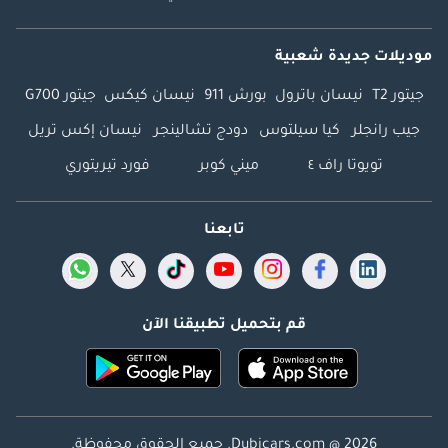
موديلات جديدة شعبية
جيتور T2
نيسان باترول
بورش 911
نيسان كيكس
جيتور G700
جيب رانجلر
كيا سيلتوس
دودج تشالينجر
نيسان إكس تريل
تويوتا راف ٤
ميني كوبر
فورد تيريتوري
تابعنا
قم بتحميل تطبيقنا الآن
Dubicars.com @ 2026. جميع الحقوق محفوظة.