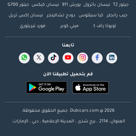
جيتور T2
نيسان باترول
بورش 911
نيسان كيكس
جيتور G700
جيب رانجلر
كيا سيلتوس
دودج تشالينجر
نيسان إكس تريل
تويوتا راف ٤
ميني كوبر
فورد تيريتوري
تابعنا
قم بتحميل تطبيقنا الآن
Dubicars.com @ 2026. جميع الحقوق محفوظة.
العنوان: 2114 ، برج شذى ، المدينة الإعلامية ، دبي ، الإمارات