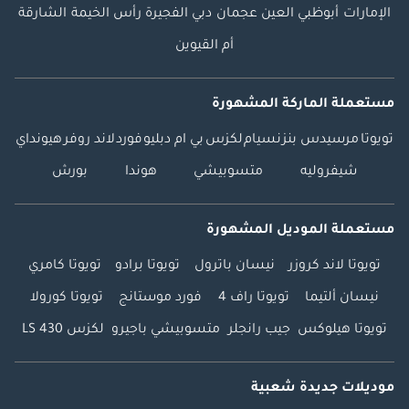
الإمارات
أبوظبي
العين
عجمان
دبي
الفجيرة
رأس الخيمة
الشارقة
أم القيوين
مستعملة الماركة المشهورة
تويوتا
مرسيدس بنز
نسيام
لكزس
بي ام دبليو
فورد
لاند روفر
هيونداي
شيفروليه
متسوبيشي
هوندا
بورش
مستعملة الموديل المشهورة
تويوتا لاند كروزر
نيسان باترول
تويوتا برادو
تويوتا كامري
نيسان ألتيما
تويوتا راف 4
فورد موستانج
تويوتا كورولا
تويوتا هيلوكس
جيب رانجلر
متسوبيشي باجيرو
لكزس LS 430
موديلات جديدة شعبية