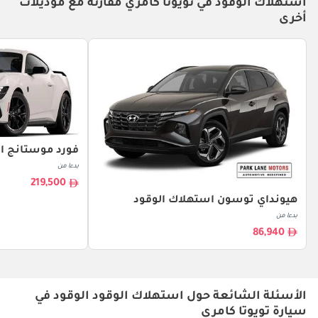
استهلاك الوقود في تويوتا كامري مقارنةً مع موديلات
أخرى
فورد موستانج ا
بدءا من
219,500
هيونداي توسون استهلاك الوقود
بدءا من
86,940
الأسئلة الشائعة حول استهلاك الوقود الوقود في
سيارة تويوتا كامري