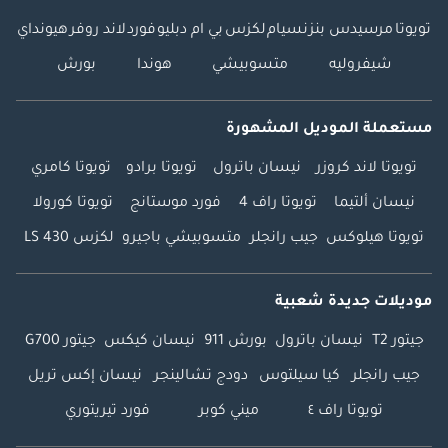
تويوتا
مرسيدس بنز
نسيام
لكزس
بي ام دبليو
فورد
لاند روفر
هيونداي
شيفروليه
متسوبيشي
هوندا
بورش
مستعملة الموديل المشهورة
تويوتا لاند كروزر
نيسان باترول
تويوتا برادو
تويوتا كامري
نيسان ألتيما
تويوتا راف 4
فورد موستانج
تويوتا كورولا
تويوتا هيلوكس
جيب رانجلر
متسوبيشي باجيرو
لكزس LS 430
موديلات جديدة شعبية
جيتور T2
نيسان باترول
بورش 911
نيسان كيكس
جيتور G700
جيب رانجلر
كيا سيلتوس
دودج تشالينجر
نيسان إكس تريل
تويوتا راف ٤
ميني كوبر
فورد تيريتوري