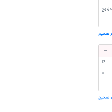
مزدوج
ير صحيح
17
لا
ير صحيح