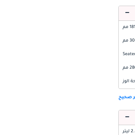
1 مم
 مم
2 مم
 الوز
ير صحيح
 ليتر