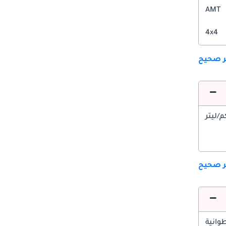
AMT
4x4
ير صحيح
ير صحيح
وانية