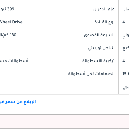
عزم الدوران
399 نيوتن-متر
4
نوع القيادة
Wheel Drive
السرعة القصوى
180 كم/الساعة
شاحن توربيني
4
تركيبة الأسطوانة
أسطوانات مست
15.
الصمامات لكل أسطوانة
جي
الإبلاغ عن سعر غ