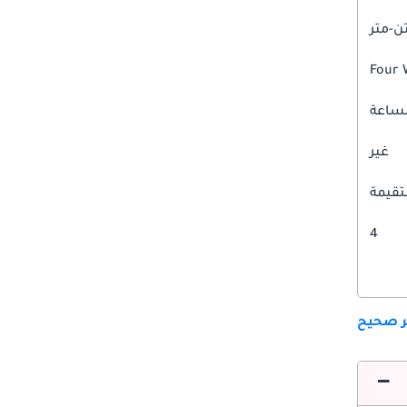
Four 
غير
قيمة
4
ير صحيح