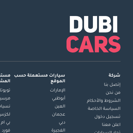
شركة
سيارات مستعملة
حسب
مستعم
الموقع
المش
إتصل بنا
الإمارات
تويوتا
من نحن
أبوظبي
مرسيد
الشروط والأحكام
العين
نسيام
السياسة الخاصة
عجمان
لكزس
تسجيل دخول
دبي
بي ام 
اعلن معنا
الفجيرة
فورد