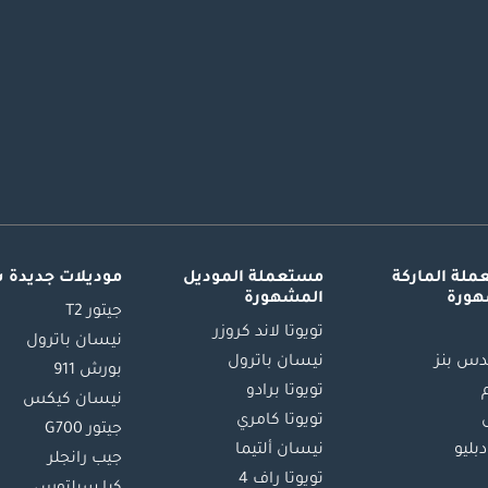
لة الماركة
مستعملة الموديل
موديلات جديدة 
هورة
المشهورة
جيتور T2
تويوتا لاند كروزر
نيسان باترول
س بنز
نيسان باترول
بورش 911
تويوتا برادو
نيسان كيكس
تويوتا كامري
جيتور G700
دبليو
نيسان ألتيما
جيب رانجلر
تويوتا راف 4