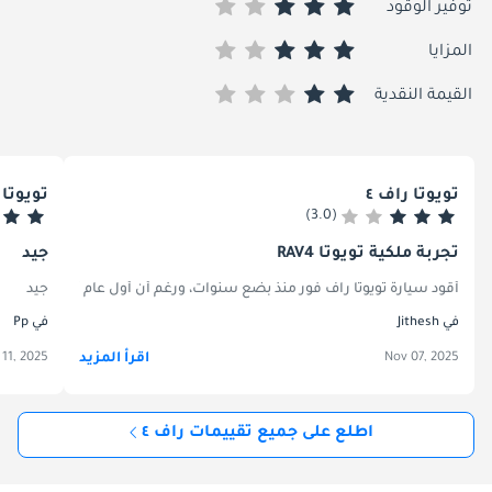
توفير الوقود
المزايا
القيمة النقدية
تويوتا راف ٤
تويوتا راف
(3.0)
تجربة ملكية تويوتا RAV4
جيد
جيد
أقود سيارة تويوتا راف فور منذ بضع سنوات، ورغم أن أول عام أو عامين كا
في Jithesh
في Pp
اقرأ المزيد
 11, 2025
Nov 07, 2025
اطلع على جميع تقييمات راف ٤