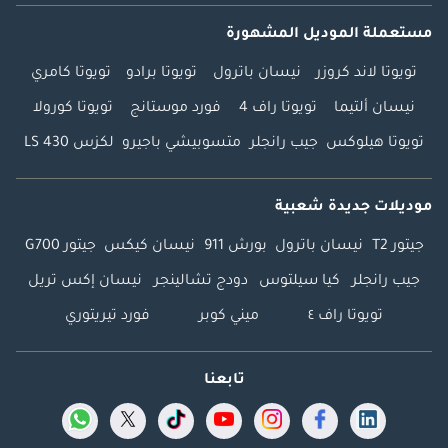
مستعملة الموديل المشهورة
تويوتا لاند كروزر
نيسان باترول
تويوتا برادو
تويوتا كامري
نيسان ألتيما
تويوتا راف 4
فورد موستانج
تويوتا كورولا
تويوتا هيلوكس
جيب رانجلر
متسوبيشي باجيرو
لكزس LS 430
موديلات جديدة شعبية
جيتور T2
نيسان باترول
بورش 911
نيسان كيكس
جيتور G700
جيب رانجلر
كيا سيلتوس
دودج تشالينجر
نيسان إكس تريل
تويوتا راف ٤
ميني كوبر
فورد تيريتوري
تابعنا