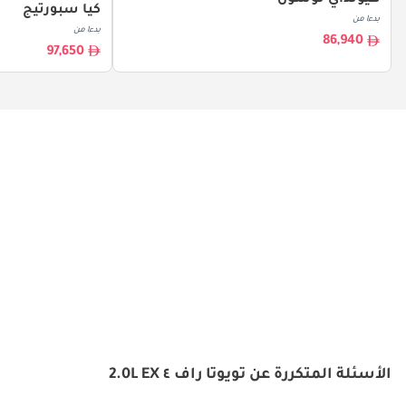
هيونداي توسون
كيا سبورتيج
بدءا من
بدءا من
86,940
97,650
الأسئلة المتكررة عن تويوتا راف ٤ 2.0L EX