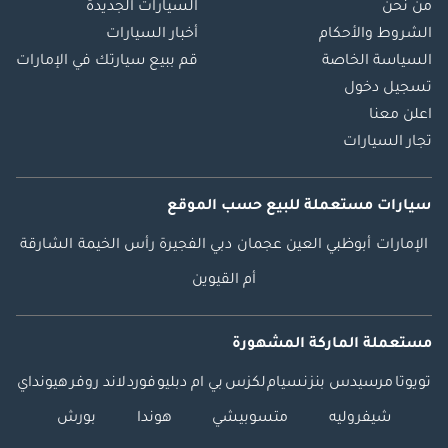
من نحن
السيارات الجديدة
الشروط والأحكام
أخبار السيارات
السياسة الخاصة
قم ببيع سيارتك في الإمارات
تسجيل دخول
اعلن معنا
تجار السيارات
سيارات مستعملة
للبيع
حسب الموقع
الإمارات
أبوظبي
العين
عجمان
دبي
الفجيرة
رأس الخيمة
الشارقة
أم القيوين
مستعملة الماركة المشهورة
تويوتا
مرسيدس بنز
نسيام
لكزس
بي ام دبليو
فورد
لاند روفر
هيونداي
شيفروليه
متسوبيشي
هوندا
بورش