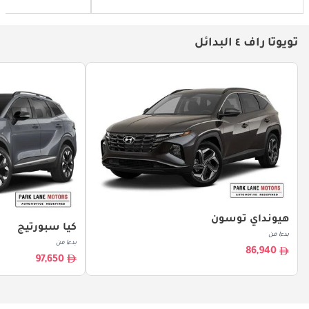
تويوتا راف ٤ البدائل
هيونداي توسون
كيا سبورتيج
بدءا من
بدءا من
86,940
97,650