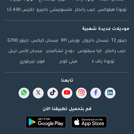
تويوتا هيلوكس
جيب رانجلر
متسوبيشي باجيرو
لكزس LS 430
موديلات جديدة شعبية
جيتور T2
نيسان باترول
بورش 911
نيسان كيكس
جيتور G700
جيب رانجلر
كيا سيلتوس
دودج تشالينجر
نيسان إكس تريل
تويوتا راف ٤
ميني كوبر
فورد تيريتوري
تابعنا
قم بتحميل تطبيقنا الآن