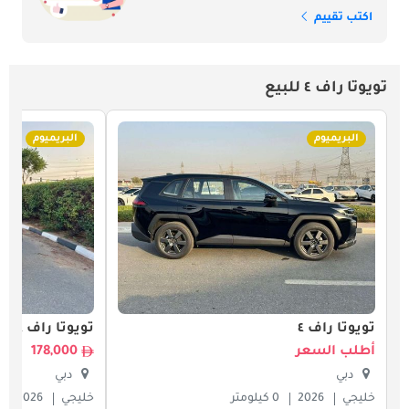
اكتب تقييم
تويوتا راف ٤ للبيع
البريميوم
البريميوم
تويوتا راف ٤
تويوتا راف ٤
أطلب السعر
178,000
دبي
دبي
خليجي
2026
0 كيلومتر
خليجي
2026