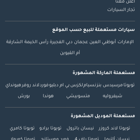
اعلن معنا
تجار السيارات
سيارات مستعملة
للبيع
حسب الموقع
الإمارات
أبوظبي
العين
عجمان
دبي
الفجيرة
رأس الخيمة
الشارقة
أم القيوين
مستعملة الماركة المشهورة
تويوتا
مرسيدس بنز
نسيام
لكزس
بي ام دبليو
فورد
لاند روفر
هيونداي
شيفروليه
متسوبيشي
هوندا
بورش
مستعملة الموديل المشهورة
تويوتا لاند كروزر
نيسان باترول
تويوتا برادو
تويوتا كامري
نيسان ألتيما
تويوتا راف 4
فورد موستانج
تويوتا كورولا