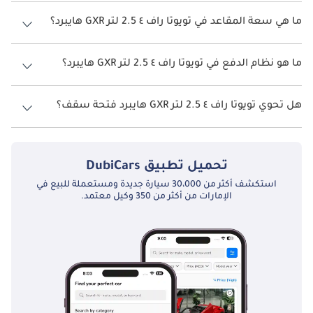
يبلغ معدل استهلاك الوقود المقترح من الشركة المصنعة لسيارة تويوتا راف
٤ 2026 من 14 كم/ليتر - 24 كم/ليتر.
ما هي سعة المقاعد في تويوتا راف ٤ 2.5 لتر GXR هايبرد؟
تتسع تويوتا راف ٤ 2.5 لتر GXR هايبرد لأ 5 أشخاص.
ما هو نظام الدفع في تويوتا راف ٤ 2.5 لتر GXR هايبرد؟
نظام الدفع في تويوتا راف ٤ All Wheel Drive 2.5 لتر GXR هايبرد.
هل تحوي تويوتا راف ٤ 2.5 لتر GXR هايبرد فتحة سقف؟
نعم توفر تويوتا راف ٤ 2.5 لتر GXR هايبرد فتحة السقف كخيار.
تحميل تطبيق
DubiCars
استكشف أكثر من 30،000 سيارة جديدة ومستعملة للبيع في
الإمارات من أكثر من 350 وكيل معتمد.