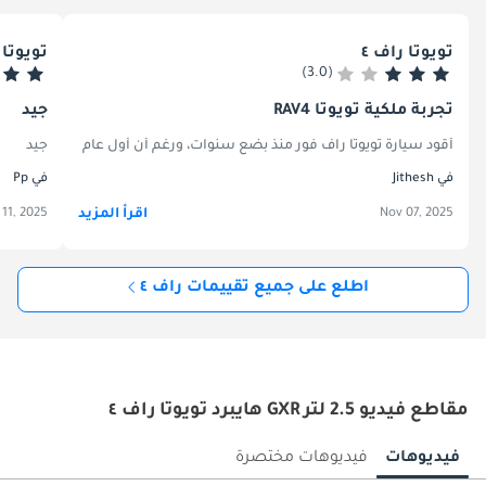
تويوتا راف ٤
تويوتا راف
(3.0)
تجربة ملكية تويوتا RAV4
جيد
جيد
أقود سيارة تويوتا راف فور منذ بضع سنوات، ورغم أن أول عام أو عامين كا
في Jithesh
في Pp
اقرأ المزيد
 11, 2025
Nov 07, 2025
اطلع على جميع تقييمات راف ٤
مقاطع فيديو 2.5 لتر GXR هايبرد تويوتا راف ٤
فيديوهات
فيديوهات مختصرة