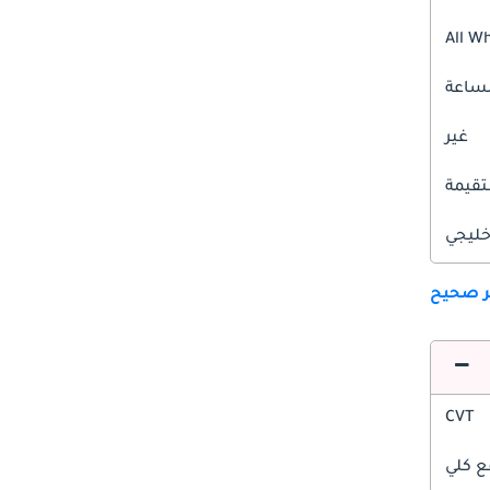
All W
غير
قيمة
ليجي
ير صحيح
CVT
ع كلي