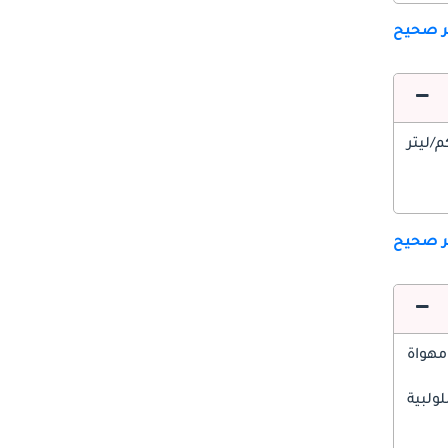
ير صحيح
ير صحيح
مهواة
ولبية