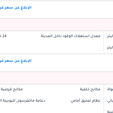
الإبلاغ عن سعر غ
معدل استهلاك الوقود داخل المدينة
24 كم/ليتر
الإبلاغ عن سعر غ
واة
مكابح خلفية
مكابح قرصية 
ائي
نظام تعليق أمامي
دعامة ماكفرسون للبوبينة الل
بية