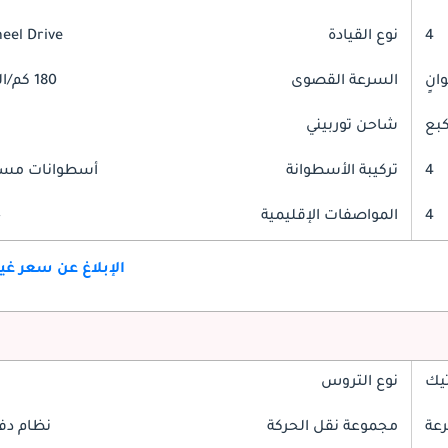
4
نوع القيادة
heel Drive
السرعة القصوى
180 كم/الساعة
شاحن توربيني
4
تركيبة الأسطوانة
أسطوانات مست
4
المواصفات الإقليمية
خ
الإبلاغ عن سعر غ
تيك
نوع التروس
مجموعة نقل الحركة
نظام دف