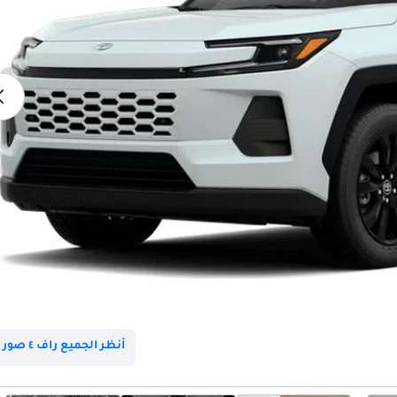
أنظر الجميع راف ٤ صور