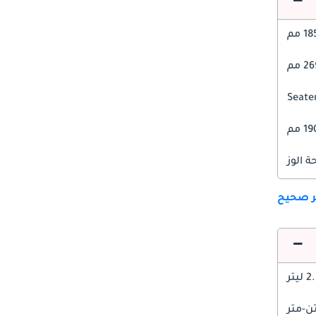
1 مم
 مم
1 مم
 الوز
ير صحيح
 ليتر