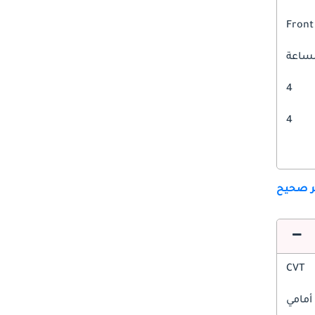
Front
4
4
ير صحيح
CVT
أمامي