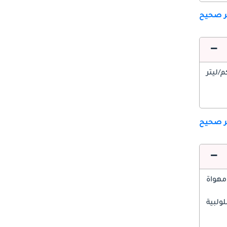
ير صحيح
ير صحيح
مهواة
ولبية