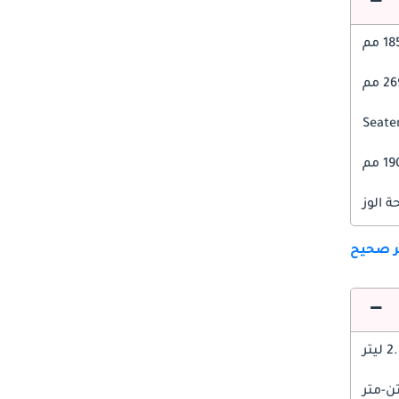
1 مم
 مم
1 مم
 الوز
ير صحيح
 ليتر