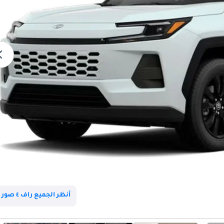
أنظر الجميع راف ٤ صور