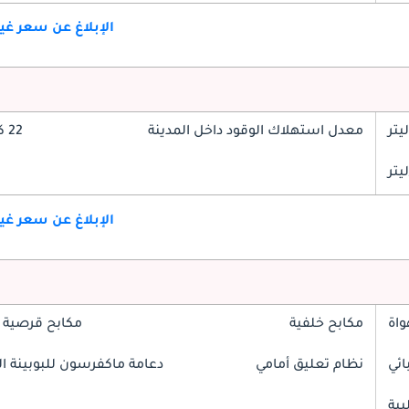
الإبلاغ عن سعر غ
معدل استهلاك الوقود داخل المدينة
22 كم/ليتر
الإبلاغ عن سعر غ
واة
مكابح خلفية
مكابح قرصية 
ائي
نظام تعليق أمامي
دعامة ماكفرسون للبوبينة الل
بية