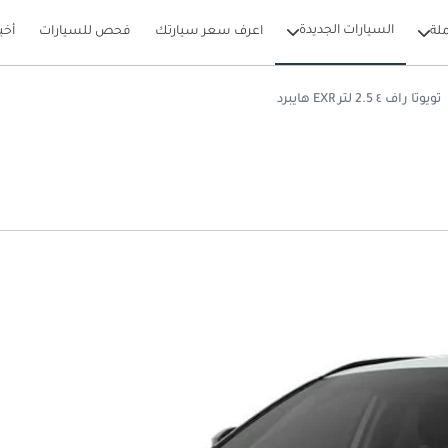
السيارات الجديدة
لة
اعرف سعر سيارتك
فحص للسيارات
أخب
تويوتا راف ٤ 2.5 لتر EXR هايبرد