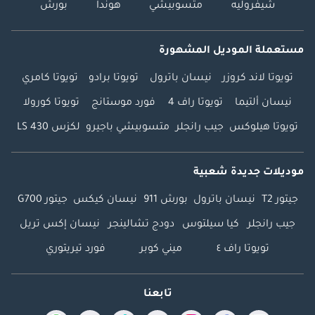
شيفروليه
متسوبيشي
هوندا
بورش
مستعملة الموديل المشهورة
تويوتا لاند كروزر
نيسان باترول
تويوتا برادو
تويوتا كامري
نيسان ألتيما
تويوتا راف 4
فورد موستانج
تويوتا كورولا
تويوتا هيلوكس
جيب رانجلر
متسوبيشي باجيرو
لكزس LS 430
موديلات جديدة شعبية
جيتور T2
نيسان باترول
بورش 911
نيسان كيكس
جيتور G700
جيب رانجلر
كيا سيلتوس
دودج تشالينجر
نيسان إكس تريل
تويوتا راف ٤
ميني كوبر
فورد تيريتوري
تابعنا