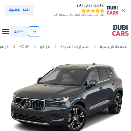
تطبيق دوبي كارز
افتح التطبيق
اعثر على سيارتك المثالية بسرعة أكبر
بع
تطبيق
الصفحة الرئيسية
السيارات الجديدة
فولفو
XC 40
فولفو  2.0T T4 R Design