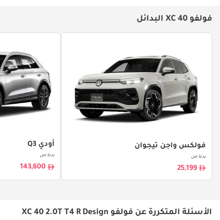
فولفو XC 40 البدائل
أودي Q3
فولكس واجن تيجوان
بدءا من
بدءا من
143,600
25,199
الأسئلة المتكررة عن فولفو XC 40 2.0T T4 R Design