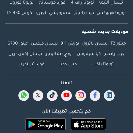
نيسان ألتيما
تويوتا راف 4
فورد موستانج
تويوتا كورولا
تويوتا هيلوكس
جيب رانجلر
متسوبيشي باجيرو
لكزس LS 430
موديلات جديدة شعبية
جيتور T2
نيسان باترول
بورش 911
نيسان كيكس
جيتور G700
جيب رانجلر
كيا سيلتوس
دودج تشالينجر
نيسان إكس تريل
تويوتا راف ٤
ميني كوبر
فورد تيريتوري
تابعنا
قم بتحميل تطبيقنا الآن