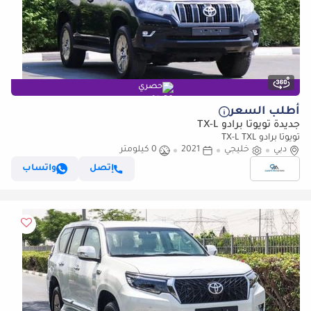
حصري
أطلب السعر
جديدة تويوتا برادو TX-L
تويوتا برادو TX-L TXL
دبي
خليجي
2021
0 كيلومتر
إتصل
واتساب