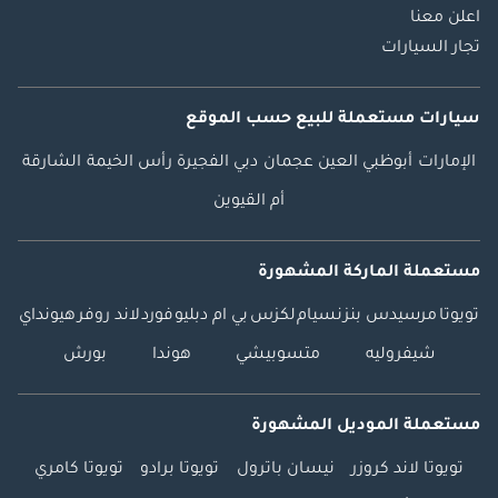
اعلن معنا
تجار السيارات
سيارات مستعملة
للبيع
حسب الموقع
الإمارات
أبوظبي
العين
عجمان
دبي
الفجيرة
رأس الخيمة
الشارقة
أم القيوين
مستعملة الماركة المشهورة
تويوتا
مرسيدس بنز
نسيام
لكزس
بي ام دبليو
فورد
لاند روفر
هيونداي
شيفروليه
متسوبيشي
هوندا
بورش
مستعملة الموديل المشهورة
تويوتا لاند كروزر
نيسان باترول
تويوتا برادو
تويوتا كامري