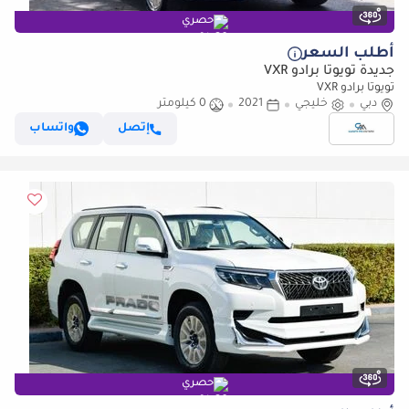
حصري
أطلب السعر
جديدة تويوتا برادو VXR
تويوتا برادو VXR
دبي
خليجي
2021
0 كيلومتر
إتصل
واتساب
حصري