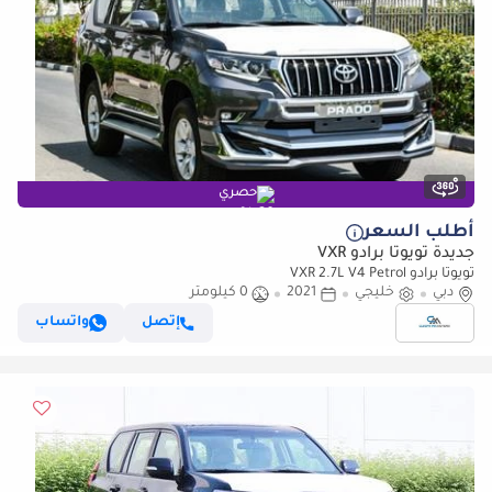
حصري
أطلب السعر
جديدة تويوتا برادو VXR
تويوتا برادو VXR 2.7L V4 Petrol
دبي
خليجي
2021
0 كيلومتر
إتصل
واتساب