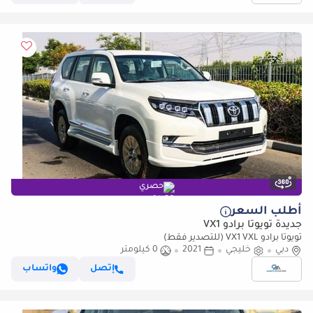
حصري
أطلب السعر
جديدة تويوتا برادو VX1
تويوتا برادو VX1 VXL (للتصدير فقط)
دبي
خليجي
2021
0 كيلومتر
إتصل
واتساب