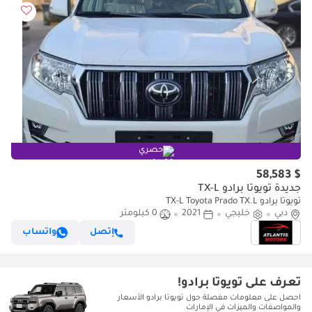
حصري
$ 58,583
جديدة تويوتا برادو TX-L
تويوتا برادو TX-L Toyota Prado TX.L
دبي
خليجي
2021
0 كيلومتر
إتصل
واتساب
تعرف على تويوتا برادو!
احصل على معلومات مفصلة حول تويوتا برادو الأسعار
والمواصفات والميزات في الإمارات