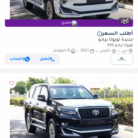
حصري
أطلب السعر
جديدة تويوتا برادو
تويوتا برادو VXS
دبي
خليجي
2021
0 كيلومتر
إتصل
واتساب