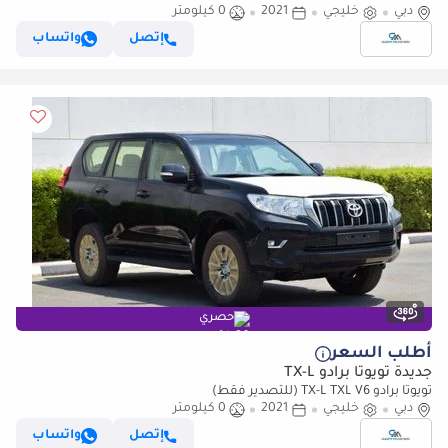
دبي
خليجي
2021
0 كيلومتر
إتصل
واتساب
حصري
أطلب السعر
جديدة تويوتا برادو TX-L
تويوتا برادو TX-L TXL V6 (للتصدير فقط)
دبي
خليجي
2021
0 كيلومتر
إتصل
واتساب