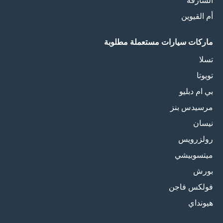
الشارقة
أم القيوين
ماركات سيارات مستعملة مطلوبة
تسلا
تويوتا
بي ام دبليو
مرسيدس بنز
نيسان
رولزرويس
ميتسوبيشي
بورش
فولكس فاجن
هيونداي