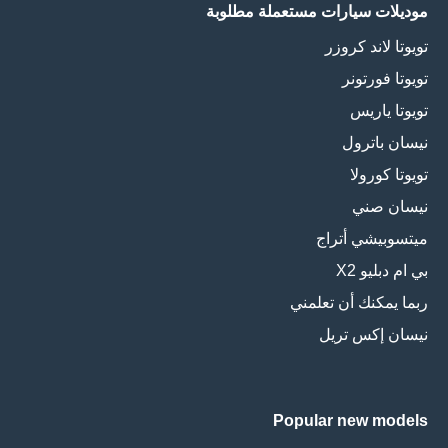
موديلات سيارات مستعملة مطلوبة
تويوتا لاند كروزر
تويوتا فورتونر
تويوتا ياريس
نيسان باترول
تويوتا كورولا
نيسان صني
ميتسوبيشي أتراج
بي ام دبليو X2
ربما يمكنك أن تعلمني
نيسان إكس تريل
Popular new models