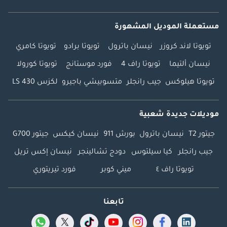
مستعملة الموديل المشهورة
تويوتا لاند كروزر
نيسان باترول
تويوتا برادو
تويوتا كامري
نيسان ألتيما
تويوتا راف 4
فورد موستانج
تويوتا كورولا
تويوتا هيلوكس
جيب رانجلر
متسوبيشي باجيرو
لكزس LS 430
موديلات جديدة شعبية
جيتور T2
نيسان باترول
بورش 911
نيسان كيكس
جيتور G700
جيب رانجلر
كيا سيلتوس
دودج تشالينجر
نيسان إكس تريل
تويوتا راف ٤
ميني كوبر
فورد تيريتوري
تابعنا