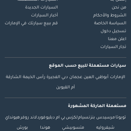
من نحن
السيارات الجديدة
الشروط والأحكام
أخبار السيارات
السياسة الخاصة
قم ببيع سيارتك في الإمارات
تسجيل دخول
اعلن معنا
تجار السيارات
سيارات مستعملة
للبيع
حسب الموقع
الإمارات
أبوظبي
العين
عجمان
دبي
الفجيرة
رأس الخيمة
الشارقة
أم القيوين
مستعملة الماركة المشهورة
تويوتا
مرسيدس بنز
نسيام
لكزس
بي ام دبليو
فورد
لاند روفر
هيونداي
شيفروليه
متسوبيشي
هوندا
بورش