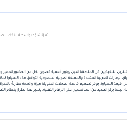
المساعدة في الحصول على ضمان من طرف ثالث تفضل بزيارة موقعنا الإلكتروني 
تم إنشاؤه بواسطة الذكاء الا
ترين التنفيذيين في المنطقة الذين يولون أهمية قصوى لكل من الحضور المميز وال
اق الإمارات العربية المتحدة والمملكة العربية السعودية، تتوافق هذه السيارة تمامً
ى قيمة السيارة. يوفر تصميم قاعدة العجلات الطويلة ميزة واضحة مقارنةً بالطراز
بينما يركز العديد من المنافسين على الأرقام التقنية، يتميز هذا الطراز بنظام الت
ة للمشتري في دول مجلس التعاون الخليجي، يضمن امتلاك سيارة بهذه المواصفات الإقليمية الخاصة تو
تامًا مع مراكز الخدمة المحلية وأنظمة التبريد المصممة لتحمل درجات حرارة تصل إلى 10 درجات مئوية في الصيف. إنها تحقق توازنًا مثاليًا بين هيبة سيارة 