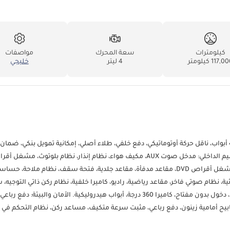
كيلومترات
سعة المحرك
مواصفات
117, كيلومتر
4 ليتر
خليجي
مرسيدس بنز S 500 موديل 2015، محرك 4.0 لتر - 8 أسطوانات، بحالة ممتازة، 4 أبواب، ناقل حركة أوتوماتيكي، دفع خلفي، طلاء أصلي، إمكانية تمويل بنكي،
عند الطلب من قائمة الباقات. _____________________________________ التصميم الداخلي: مدخل صوت AUX، مكيف هواء، نظام إنذار، نظام بلوتوث، مش
مدمجة، تحكم مناخي، مقاعد أمامية مبردة، مقاعد خلفية مبردة، مثبت سرعة، مشغل أقراص DVD، مقاعد مدفأة، مقاعد جلدية، فتحة سقف، نظام مل
ئية، نظام صوتي فاخر، مقاعد رياضية، راديو، كاميرا خلفية، نظام ركن ذاتي التوجيه، 
تناظرية، شاشات تلفزيون خلفية، منفذ USB. الميزات الخارجية: مصابيح ضباب، دخول بدون مفتاح، كاميرا 360 درجة، أبواب هيدروليكية. الأمان والبيئة
ة متكيفة، وسائد هوائية (أمامية وجانبية)، مصابيح أمامية LED، مصابيح أمامية زينون، دفع رباعي، مثبت سرعة متكيف، مساعد ركن، نظام التح
 الخدمات التي نقدمها: * المساعدة في اختبار التسجيل * المساعدة في إيجاد أ