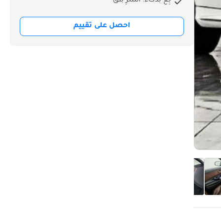
بِع بذكاء. اشترِ بثق
احصل على تقييم