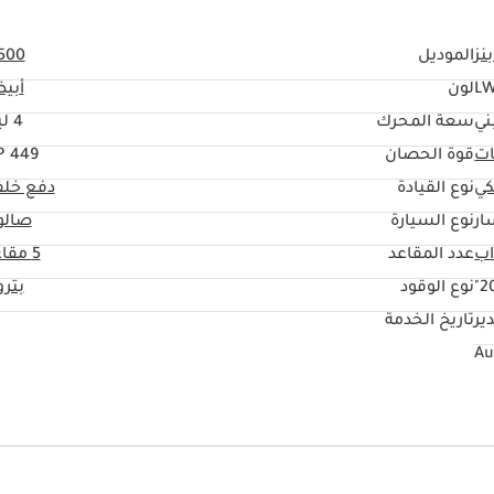
نز
الموديل
500
L
لون
أبي
ني
سعة المحرك
4 ليتر
ات
قوة الحصان
449 HP
كي
نوع القيادة
دفع خلف
ار
نوع السيارة
صالو
عدد المقاعد
5 مقاعد
20
نوع الوقود
بتر
ير
تاريخ الخدمة
ي مع ذاكرة
راديو
يو أس بي
التحكم في ارتفاع السيارة