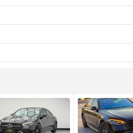
باب
نظام الدخول بدون مفتاح
نظام تعليق هوائي
يد أمامية
دفع خلفي
نظام كشف النطاق المحجوب
لسرقة
في
أقفال أبواب كهربائية
نوافذ كهربائية
الذاتي
كاميرا أمامية
كاميرا 360 درجة
نظام مراقبة ضغط الإ
تثبيت السرعة
مصابيح أمامية اوتوماتيكية
شعل أقراص دي في دي وسي دي