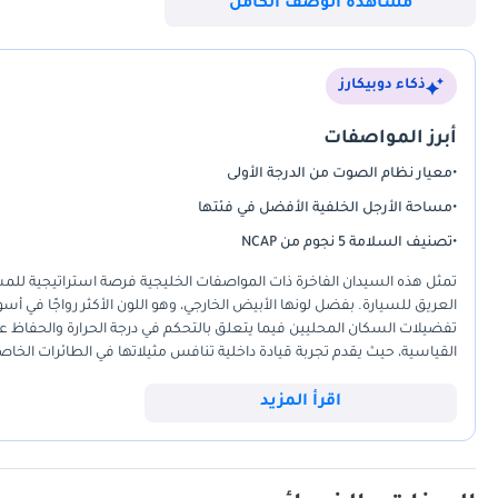
مشاهدة الوصف الكامل
عروض التأمين * المساعدة في التسجيل * ترتيب تسهيلات التمويل البنكي * 
العروض: الموقع: سوق العوير للسيارات، معرض جلف موتورز رقم 103 بيانات الاتصال: عبد الله سليمان حافظ
ذكاء دوبيكارز
أبرز المواصفات
•
معيار نظام الصوت من الدرجة الأولى
•
مساحة الأرجل الخلفية الأفضل في فئتها
•
تصنيف السلامة 5 نجوم من NCAP
تمثل هذه السيدان الفاخرة ذات المواصفات الخليجية فرصة استراتيجية للمش
العريق للسيارة. بفضل لونها الأبيض الخارجي، وهو اللون الأكثر رواجًا في أسو
تفضيلات السكان المحليين فيما يتعلق بالتحكم في درجة الحرارة والحفاظ عل
القياسية، حيث يقدم تجربة قيادة داخلية تنافس مثيلاتها في الطائرات الخاصة. 
الهوائي الأسطوري وقوة محركه V8 السلسة. بالنسب
اقرأ المزيد
وموثوقية سيارة إقليمية بحالة ممتازة.