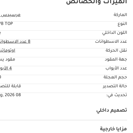
الميزات والخصائص
الماركة
مرسيدس ب
النوع
WB TOP
اللون الداخلي
ب
عدد الاسطوانات
8
عدد الاسطوان
نقل الحركة
اوتوماتي
جهة المقود
مقود يس
عدد الأبواب
4 الأبواب
حجم العجلة
"
حالة التصدير
قابلة للتصد
تحديث في:
08 Aug, 2026
تصميم داخلي
نظام آي يو أكس
كراسي جلد
مشغل إم بي ثري
كراس
ذراع تبديل السرعات
ساعة
مزايا خارجية