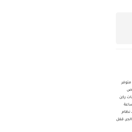
 ضمان متوفر
غل أقراص
احة، حساسات ركن
ساعة
: دفع رباعي، نظام
كم في الجر، قفل
فضل