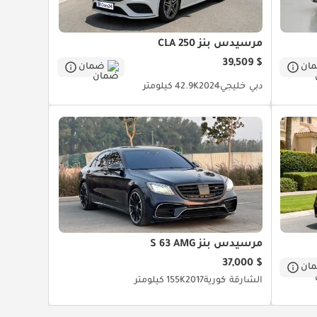
مرسيدس بنز CLA 250
$ 39,509
ان
ضمان
دبي
خليجي
2024
42.9K كيلومتر
مرسيدس بنز S 63 AMG
$ 37,000
ان
الشارقة
كورية
2017
155K كيلومتر