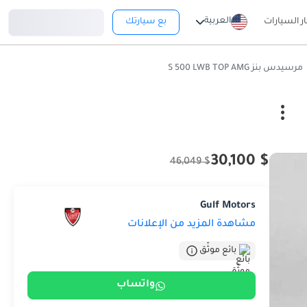
تسجيل دخول
العربية
ار السيارات
بع سيارتك
مرسيدس بنز S 500 LWB TOP AMG
$ 30,100
$ 46,049
Gulf Motors
مشاهدة المزيد من الإعلانات
بائع موثّق
واتساب