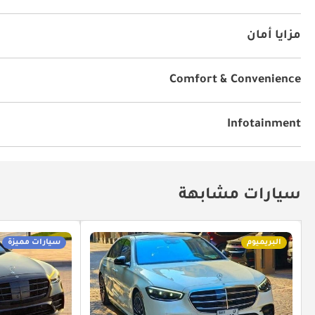
فتحة سقف
سقف متحرك
سقف بانورامي
أنوار للض
مزايا أمان
نظام المكابح المانعة للانغلاق ABS
وسائد هوائية
أنوار ل
مثبت سرعة ذكي
نظام التحكم بالانزلاق
نظام إندار ضد ا
Comfort & Convenience
مقاعد بنظام تدفئة
الملاحة
أجهزة استشعار للركن الخل
أجهزة استشعار للركن الأمامي
كاميرا خلفية
نظام الركن 
Infotainment
مكيّف
جهاز التحكم بالمناخ
مقاعد بنظام تدفئة وتبريد
توصيل بلوتوث
نظام صوت بريميوم
شاشات خلفية
م
سيارات مشابهة
البريميوم
سيارات مميزة