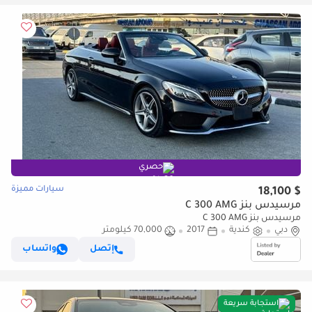
حصري
سيارات مميزة
$ 18,100
مرسيدس بنز C 300 AMG
مرسيدس بنز C 300 AMG
دبي
كندية
2017
70,000 كيلومتر
إتصل
واتساب
استجابة سريعة