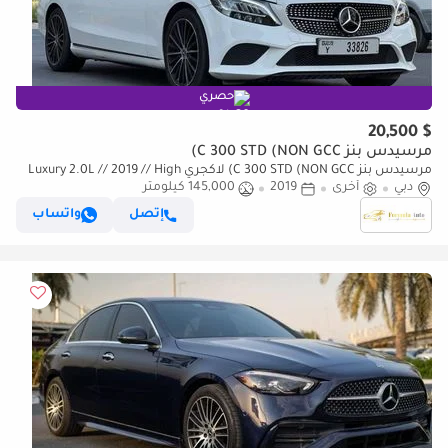
حصري
$ 20,500
مرسيدس بنز C 300 STD (NON GCC)
مرسيدس بنز C 300 STD (NON GCC) لاكجري Luxury 2.0L // 2019 // High
دبي
أخرى
Option With AMG Kit , Sunroof , Car Play , Very G
2019
145,000 كيلومتر
إتصل
واتساب