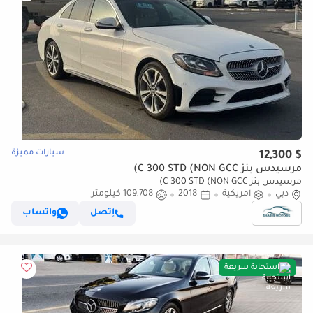
سيارات مميزة
$ 12,300
مرسيدس بنز C 300 STD (NON GCC)
مرسيدس بنز C 300 STD (NON GCC)
دبي
أمريكية
2018
109,708 كيلومتر
إتصل
واتساب
استجابة سريعة