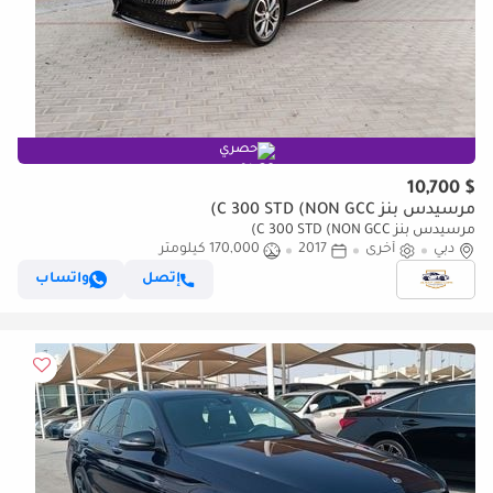
حصري
$ 10,700
مرسيدس بنز C 300 STD (NON GCC)
مرسيدس بنز C 300 STD (NON GCC)
دبي
أخرى
2017
170,000 كيلومتر
إتصل
واتساب