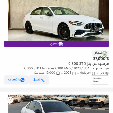
حصري
ضمان
$ 37,000
مرسيدس بنز C 300 STD
مرسيدس بنز C 300 STD Mercedes C300 AMG / 2023 / USA
دبي
أمريكية
2023
19,000 كيلومتر
إتصل
واتساب