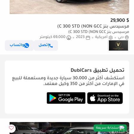
$ 29,900
مرسيدس بنز C 300 STD (NON GCC)
مرسيدس بنز C 300 STD (NON GCC)
دبي
أمريكية
2023
69,000 كيلومتر
إتصل
واتساب
تحميل تطبيق
DubiCars
استكشف أكثر من 30،000 سيارة جديدة ومستعملة للبيع
في الإمارات من أكثر من 350 وكيل معتمد.
استجابة سريعة