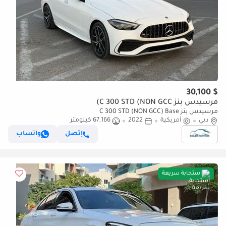
$ 30,100
مرسيدس بنز C 300 STD (NON GCC)
مرسيدس بنز C 300 STD (NON GCC) Base
دبي
أمريكية
2022
67,166 كيلومتر
إتصل
واتساب
استجابة سريعة