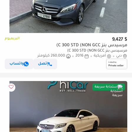
البريميوم
$ 9,427
مرسيدس بنز C 300 STD (NON GCC)
مرسيدس بنز C 300 STD (NON GCC)
دبي
أمريكية
2016
260,000 كيلومتر
إتصل
واتساب
استجابة سريعة