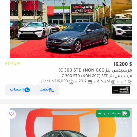
البريميوم
$ 16,200
مرسيدس بنز C 300 STD (NON GCC)
مرسيدس بنز C 300 STD (NON GCC) STD
دبي
أمريكية
2017
116,090 كيلومتر
إتصل
واتساب
استجابة سريعة