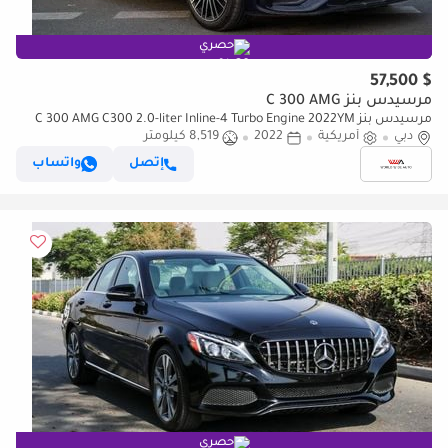
حصري
$ 57,500
مرسيدس بنز C 300 AMG
مرسيدس بنز C 300 AMG C300 2.0-liter Inline-4 Turbo Engine 2022YM
دبي
أمريكية
2022
8,519 كيلومتر
إتصل
واتساب
حصري