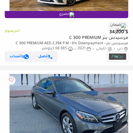
حصري
ضمان
البريميوم
$ 34,200
مرسيدس بنز C 300 PREMIUM
مرسيدس بنز C 300 PREMIUM AED 2,394 P.M • 0% Downpayment •
دبي
خليجي
2021
68,985 كيلومتر
Mercedes-Benz C 300 Premium • 1 Year Warranty
إتصل
واتساب