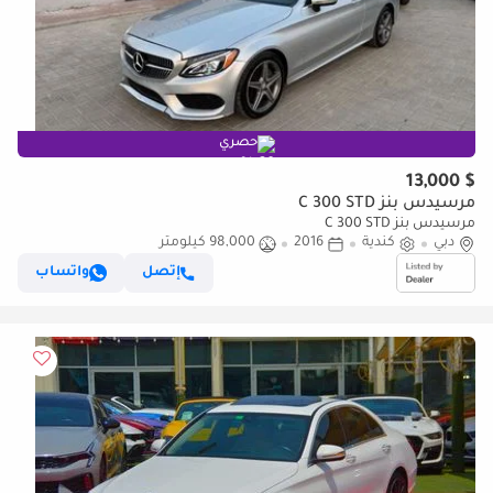
حصري
$ 13,000
مرسيدس بنز C 300 STD
مرسيدس بنز C 300 STD
دبي
كندية
2016
98,000 كيلومتر
إتصل
واتساب