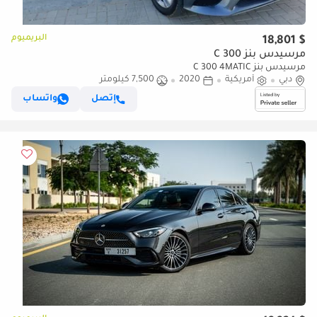
البريميوم
$ 18,801
مرسيدس بنز C 300
مرسيدس بنز C 300 4MATIC
دبي
أمريكية
2020
7,500 كيلومتر
إتصل
واتساب