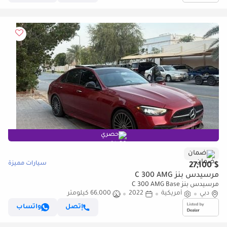
حصري
ضمان
سيارات مميزة
$ 27,100
مرسيدس بنز C 300 AMG
مرسيدس بنز C 300 AMG Base
دبي
أمريكية
2022
66,000 كيلومتر
إتصل
واتساب