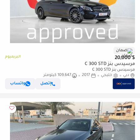
ضمان
البريميوم
$ 20,000
مرسيدس بنز C 300 STD
مرسيدس بنز C 300 STD
دبي
خليجي
2017
109,647 كيلومتر
إتصل
واتساب