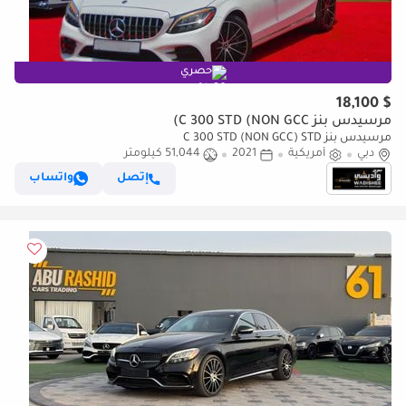
حصري
$ 18,100
مرسيدس بنز C 300 STD (NON GCC)
مرسيدس بنز C 300 STD (NON GCC) STD
دبي
أمريكية
2021
51,044 كيلومتر
إتصل
واتساب