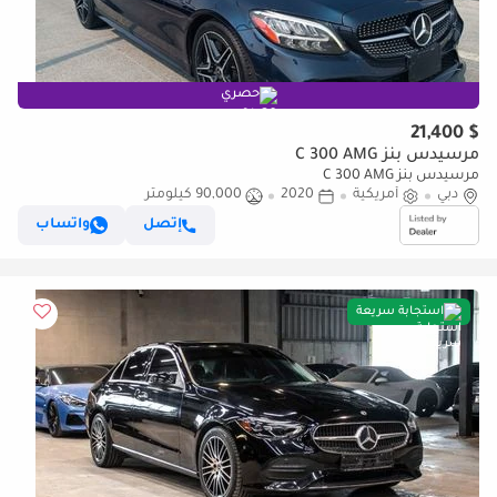
حصري
$ 21,400
مرسيدس بنز C 300 AMG
مرسيدس بنز C 300 AMG
دبي
أمريكية
2020
90,000 كيلومتر
إتصل
واتساب
استجابة سريعة