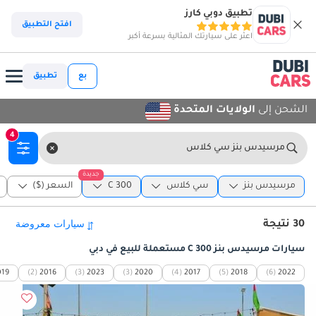
تطبيق دوبي كارز
افتح التطبيق
اعثر على سيارتك المثالية بسرعة أكبر
بع
تطبيق
الشحن إلى
الولايات المتحدة
4
مرسيدس بنز سي كلاس
جديدة
مرسيدس بنز
سي كلاس
C 300
السعر ($)
30 نتيجة
سيارات مرسيدس بنز C 300 مستعملة للبيع في دبي
019
(2)
2016
(3)
2023
(3)
2020
(4)
2017
(5)
2018
(6)
2022