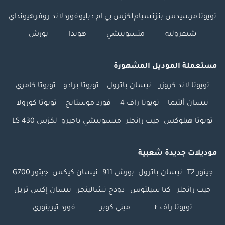
تويوتا
مرسيدس بنز
نسيام
لكزس
بي ام دبليو
فورد
لاند روفر
هيونداي
شيفروليه
متسوبيشي
هوندا
بورش
مستعملة الموديل المشهورة
تويوتا لاند كروزر
نيسان باترول
تويوتا برادو
تويوتا كامري
نيسان ألتيما
تويوتا راف 4
فورد موستانج
تويوتا كورولا
تويوتا هيلوكس
جيب رانجلر
متسوبيشي باجيرو
لكزس LS 430
موديلات جديدة شعبية
جيتور T2
نيسان باترول
بورش 911
نيسان كيكس
جيتور G700
جيب رانجلر
كيا سيلتوس
دودج تشالينجر
نيسان إكس تريل
تويوتا راف ٤
ميني كوبر
فورد تيريتوري