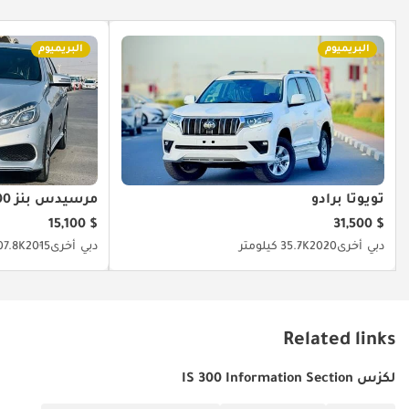
البريميوم
البريميوم
تويوتا برادو
مرسيدس بنز E300
$ 15,100
$ 31,500
دبي
أخرى
2020
35.7K كيلومتر
دبي
أخرى
2015
107.8K كيلو
Related links
لكزس IS 300 Information Section