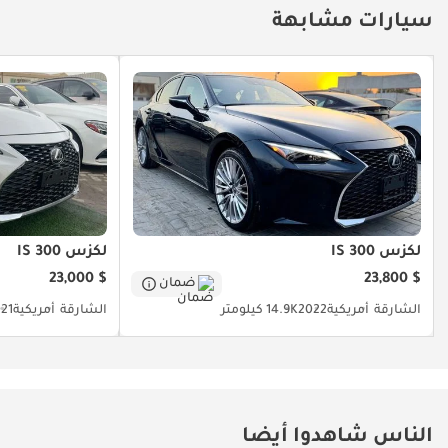
سيارات مشابهة
لكزس IS 300
لكزس IS 300
$ 23,000
$ 23,800
ضمان
الشارقة
أمريكية
2022
14.9K كيلومتر
الشارقة
أمريكية
21
الناس شاهدوا أيضا