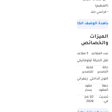
(الفطيم)
• كراسي جلد
• استعمال عائلي
شاهدة الوصف الكامل
• فتحة سقف
• بحالة جيدة
الميزات
إمكانية التمويل على
والخصائص
البنك والمساعدة
بالتأمين و التسجيل
عدد المقاعد
5 مقاعد
نقل الحركة
اوتوماتيكي
حالة
قابلة
التصدير
للتصدير
اللون الداخلي
زعفراني
جهة
مقود
المقود
يسار
تحديث
02 Jul,
في:
2026