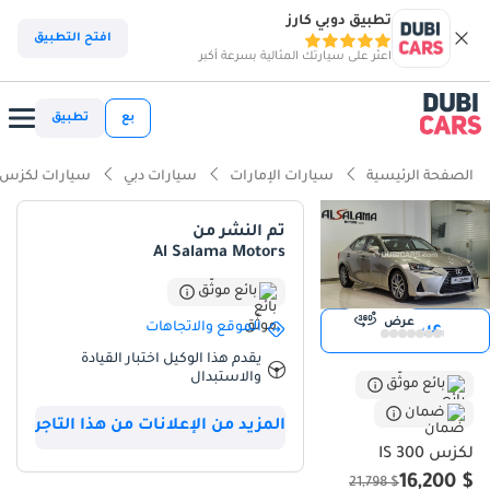
تطبيق دوبي كارز
افتح التطبيق
اعثر على سيارتك المثالية بسرعة أكبر
بع
تطبيق
الصفحة الرئيسية
سيارات الإمارات
سيارات دبي
سيارات لكزس
تم النشر من
Al Salama Motors
بائع موثّق
عرض
الموقع والاتجاهات
عرض 360
يقدم هذا الوكيل اختبار القيادة
والاستبدال
بائع موثّق
ضمان
المزيد من الإعلانات من هذا التاجر
لكزس IS 300
$ 16,200
$ 21,798