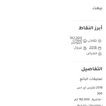
بيعت
أبرز النقاط
182,000
خليجي
مواصفات
كيلومتر
2018
بترول
معرض
التفاصيل
تعليقات البائع
2018 لكزس اي اس
300
• ماشية : 182,000 كم
• مواصفات خليجية