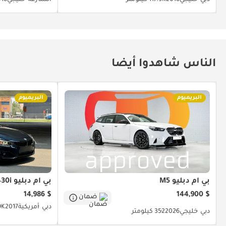
الناس شاهدوا أيضا
البريميوم
البريميوم
بي أم دبليو M5
بي أم دبليو 430i
$ 14,986
$ 144,900
ضمان
دبي
أمريكية
2017
49K ك
دبي
خليجي
2026
352 كيلومتر