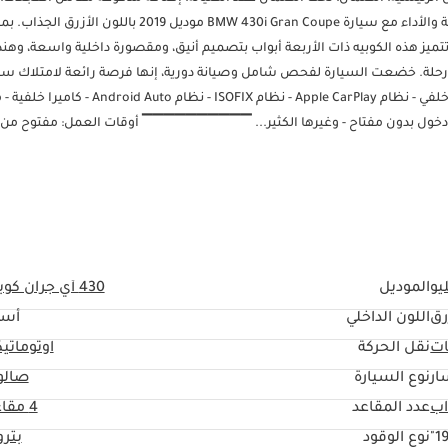
▔▔▔▔▔▔▔▔▔▔ لماذا تختار هذه السيارة؟ استمتع بمزيج مثالي من الفخامة والأداء مع سيارة BMW 430i Gran Coupe موديل 2019 ب
لكها الجديد. تتميز هذه الكوبيه ذات الأربعة أبواب بتصميم أنيق، ومقصورة داخلية واسعة، وه
 رحلة. خضعت السيارة لفحص شامل وصيانة دورية، إنها فرصة رائعة لامتلاك سيا
بسعر تنافسي. ▔▔▔▔▔▔▔▔▔▔ أبرز الميزات: - مثبت سرعة - مكيف هواء خلفي - نظام Apple CarPlay - نظام ISOFIX - نظ
كهربائية - تشغيل بدون مفتاح - فتحة سقف - حساسات ركن - مقاعد جلدية - دخول بدون مفتاح - وغيرها الكثير... ▔▔▔▔▔▔▔▔▔
إلى الأحد (9:00 صباحًا - 10:00 مساءً) ▔▔▔▔▔▔▔▔▔▔ للمشترين نقدًا: يرجى تقديم: 1 بطاقة هوية إماراتية
مطلوب المستندات المطلوبة: للموظفين: 1 شهادة راتب 2 كشف حساب بنكي لآخر 3 أشهر (مختوم) 3 نسخ من جواز السفر والتأشيرة 4 
التأسيس 3 نسخ من جوازات سفر جميع الشركاء 4 نسخ من بطاقة الهوية الإماراتية والتأشيرة 5 كشف حساب بنكي شخصي لآخر 3 أشهر
للشركة لآخر 3 أشهر. للشركات: 1 رخصة تجارية 2 عقد التأسيس 3 نسخ من جوازات سفر جميع الشركاء 
خيارات حجز السيارة: للبدء، نطلب دفعة مقدمة قدرها 5000 درهم إماراتي. عبر: ١ بطاقة ائتمان/خصم: يُسترد المبلغ نقدًا بعد التسجيل. ٢
يو
الموديل
430 أي جران كوبيه
التسجيل. ٣ شيك: لا يُصرف، ويُعاد بعد التسجيل. (سيتم توضيح الشروط والأحكام عند الحجز). ▔▔▔▔▔▔▔▔▔▔ بيع سيا
رق
اللون الداخلي
أسو
ات
نقل الحركة
اوتوماتي
ار
نوع السيارة
صالو
عدد المقاعد
4 مقاعد
19
نوع الوقود
بتر