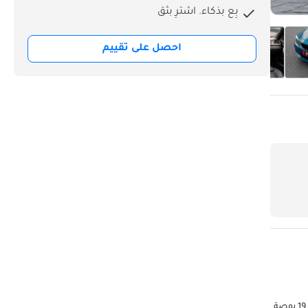
بِع بذكاء. اشترِ بثق
احصل على تقييم
1,959 درهم إماراتي شهريًا بدون دفعة أولى عن طريق التمويل البنكي التفاصيل الرئيسية: الضمان: تحت الضمان عقد الصيانة: إضافة مدفوعة مقاس العجلات: 19 بوصة