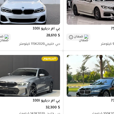
بي أم دبليو 330i
$ 28,610
ضمان
ضم
متر
دبي
خليجي
2020
115K كيلومتر
البريميوم
بي أم دبليو 330i
$ 32,300
2
100K كيلومتر
دبي
خليجي
2023
142K كيلومتر