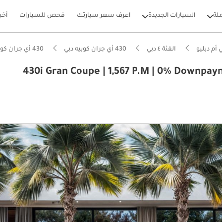
لة
السيارات الجديدة
اعرف سعر سيارتك
فحص للسيارات
أخب
أم دبليو
الفئة ٤ دبي
430 أي جران كوبيه دبي
430 أي جران كوبيه 2019 دبي
 كوبيه 430i Gran Coupe | 1,567 P.M | 0% Downpayment | Full BMW