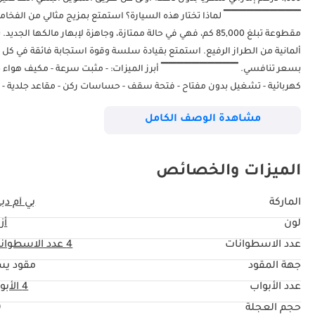
مقطوعة تبلغ 85,000 كم، فهي في حالة ممتازة، وجاهزة لإبهار ما
ألمانية من الطراز الرفيع. استمتع بقيادة سلسة وقوة استجابة فائقة في كل
مشاهدة الوصف الكامل
الميزات والخصائص
الماركة
بي أم دبل
لون
أز
ونتعامل مع التسويات البنكية المبكرة. ▔▔▔▔▔▔▔▔▔▔ المرجع: ١٢٢٧٧AC
عدد الاسطوانات
4
عدد الاسطوان
جهة المقود
مقود يس
عدد الأبواب
4 الأبواب
حجم العجلة
"