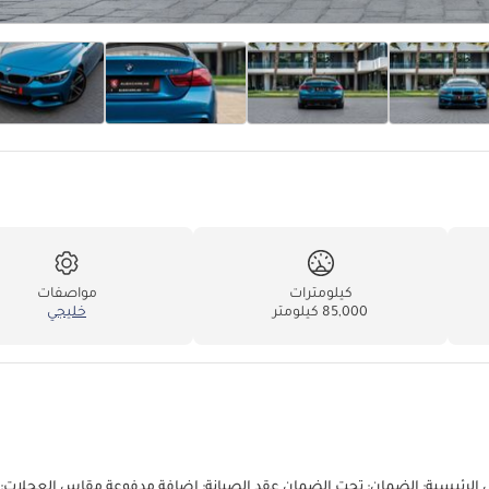
كيلومترات
مواصفات
85,000 كيلومتر
خليجي