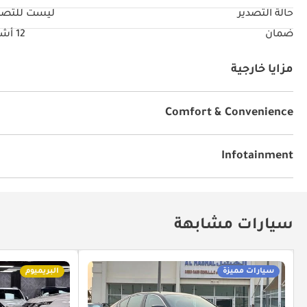
حالة التصدير
ليست للتصد
ضمان
12 أشهر
مزايا خارجية
فتحة سقف
Comfort & Convenience
كاميرا خلفية
تثبيت السرعة
Infotainment
ابل كار بلاي
أندرويد أوتو
سيارات مشابهة
سيارات مميزة
البريميوم