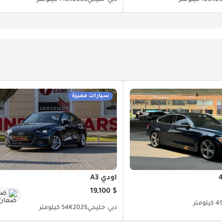
سيارات مميزة
أودي A3
$ 19,100
ضم
يلومتر
دبي
خليجي
2023
54K كيلومتر