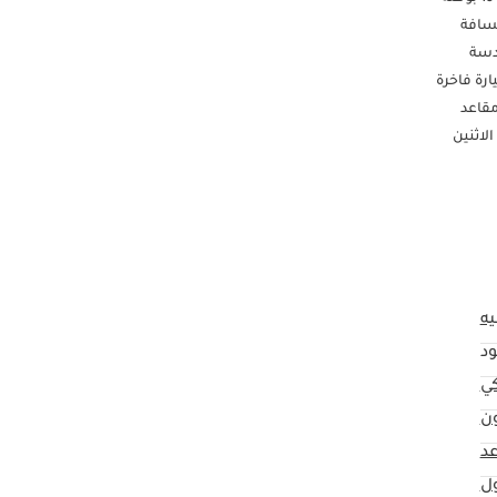
اللون الأزرق الجذاب. بمسافة
ندسة
رة فاخرة
ام Android Auto - كاميرا خلفية - مقاعد
▔ أوقات العمل: مفتوح من الاثنين
 2 رخصة قيادة ▔▔▔▔▔▔▔▔▔▔ للمشترين بالتقسيط:
نسخة من بطاقة الهوية
الإماراتية (إذا كنت قد استلمت راتباً واحداً فقط أو لم تستلم أي راتب وتعمل لدى شركة مدرجة، فيُرجى التواصل معنا). لأصحاب الأعمال الحرة: 1 رخصة تجارية 2 عقد
 6 كشف حساب بنكي
4 كشف حساب بنكي للشركة لآخر 3 أشهر. ▔▔▔▔▔▔▔▔▔▔
 نقدًا: يُسترد المبلغ نقدًا بعد
رتك: املأ النموذج هنا: نقدم الدفع نقدًا
د
كي
ن
ول