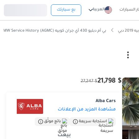
تسجيل دخول
العربية
ار السيارات
بع سيارتك
بي أم دبليو 430 أي جران كوبيه 430i Gran Coupe | 1,567 P.M | 0% Downpayment | Full BMW Service History (AGMC)!
$ 21,798
$ 27,247
Alba Cars
مشاهدة المزيد من الإعلانات
استجابة سريعة
بائع موثّق
بيعت