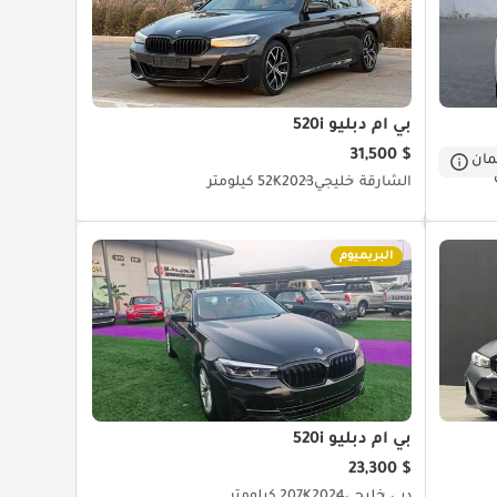
بي أم دبليو 520i
$ 31,500
ان
الشارقة
خليجي
2023
52K كيلومتر
البريميوم
بي أم دبليو 520i
$ 23,300
دبي
خليجي
2024
207K كيلومتر