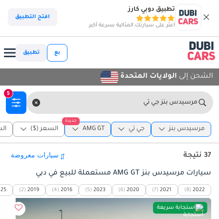
تطبيق دوبي كارز
افتح التطبيق
اعثر على سيارتك المثالية بسرعة أكبر
بع
تطبيق
الشحن إلى
الولايات المتحدة
5
مرسيدس بنز جي تي
جديدة
مرسيدس بنز
جي تي
AMG GT
السعر ($)
ال
37 نتيجة
سيارات مرسيدس بنز AMG GT مستعملة للبيع في دبي
025
(2)
2019
(4)
2016
(5)
2023
(6)
2020
(7)
2021
(8)
2022
استجابة سريعة