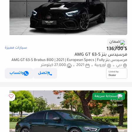
ضمان
سيارات مميزة
$ 136,700
مرسيدس بنز AMG GT 63-S
مرسيدس بنز AMG GT 63-S Brabus 800 | 2021 | European Specs | Fully
دبي
أوروبية
Loaded | Warranty Available
2021
27,000 كيلومتر
إتصل
واتساب
استجابة سريعة