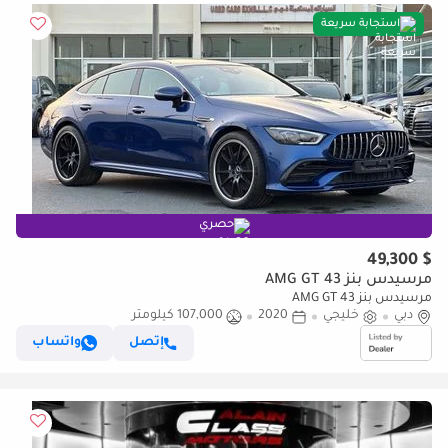
استجابة سريعة
حصري
$ 49,300
مرسيدس بنز AMG GT 43
مرسيدس بنز AMG GT 43
دبي
خليجي
2020
107,000 كيلومتر
إتصل
واتساب