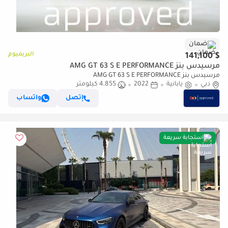
ضمان
البريميوم
$ 141,100
مرسيدس بنز AMG GT 63 S E PERFORMANCE
مرسيدس بنز AMG GT 63 S E PERFORMANCE
دبي
يابانية
2022
4,855 كيلومتر
إتصل
واتساب
استجابة سريعة