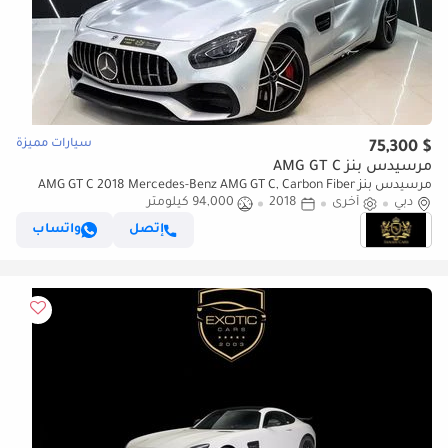
سيارات مميزة
$ 75,300
مرسيدس بنز AMG GT C
مرسيدس بنز AMG GT C 2018 Mercedes-Benz AMG GT C, Carbon Fiber
دبي
أخرى
2018
94,000 كيلومتر
Interior, Burmester High-End Surround Sound System!!
إتصل
واتساب