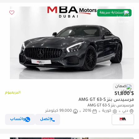
استجابة سريعة
ضمان
البريميوم
$ 51,800
مرسيدس بنز AMG GT 63-S
مرسيدس بنز AMG GT 63-S
دبي
كورية
2016
99,000 كيلومتر
إتصل
واتساب