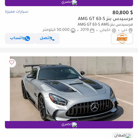
حصري
سيارات مميزة
$ 80,800
مرسيدس بنز AMG GT 63-S
مرسيدس بنز AMG GT 63-S AMG
دبي
خليجي
2019
50,000 كيلومتر
إتصل
واتساب
حصري
ضمان