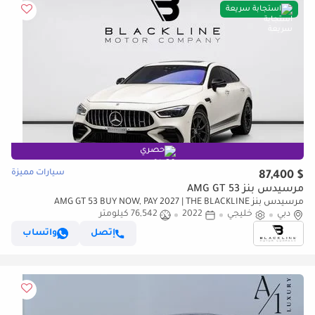
استجابة سريعة
حصري
سيارات مميزة
$ 87,400
مرسيدس بنز AMG GT 53
مرسيدس بنز AMG GT 53 BUY NOW, PAY 2027 | THE BLACKLINE
دبي
خليجي
2022
76,542 كيلومتر
STANDARD | May 2027 Mercedes Warranty + Service Contract, GCC
إتصل
واتساب