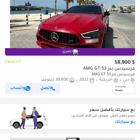
حصري
البريميوم
$ 58,900
مرسيدس بنز AMG GT 53
مرسيدس بنز AMG GT 53
دبي
أمريكية
2022
30,000 كيلومتر
إتصل
واتساب
بع سيارتك بأفضل سعر
انشر إعلان لتلقي عروض من آلاف الشارين
بع سيارتك