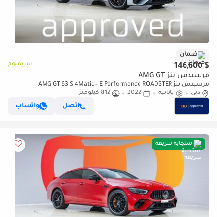
ضمان
البريميوم
$ 146,600
مرسيدس بنز AMG GT
مرسيدس بنز AMG GT 63 S 4Matic+ E Performance ROADSTER
دبي
يابانية
2022
812 كيلومتر
إتصل
واتساب
استجابة سريعة