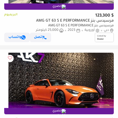
حصري
البريميوم
$ 123,300
مرسيدس بنز AMG GT 63 S E PERFORMANCE
مرسيدس بنز AMG GT 63 S E PERFORMANCE
دبي
أوروبية
2023
25,000 كيلومتر
إتصل
واتساب
حصري