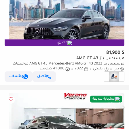
حصري
$ 81,900
مرسيدس بنز AMG GT 43
مرسيدس بنز AMG GT 43 Mercedes-Benz AMG GT 43 2022 مواصفات
دبي
خليجية
خليجي
2022
41,000 كيلومتر
إتصل
واتساب
استجابة سريعة