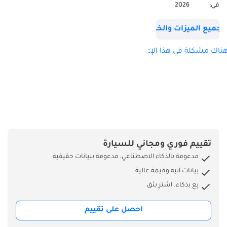
شاشة عرض رأسية *
في:
2026
مقاعد مدفأة ومبردة *
نظام Apple CarPlay *
جميع الميزات والخصائص
ناقل حركة تيبترونيك *
عجلات ألمنيوم * طقم
ناك مشكلة في هذا الإعلان؟
هيكل رياضي * نظام
القيادة الذاتية والتحكم
في المسار * مثبت
سرعة ذكي * نظام
فرامل أوتوماتيكي عبر
الرادار * نظام ملاحة *
زر تشغيل * نظام
تقييم فوري ومجاني للسيارة
تثبيت الفرامل التلقائي
مدعومة بالذكاء الاصطناعي، مدعومة ببيانات حقيقية
* مصابيح ضباب *
بيانات آنية وقيمة عالية
مصابيح أمامية ذكية *
بِع بذكاء. اشترِ بثق
محرك توربو سعة 2.0
لتر سريع واقتصادي *
احصل على تقييم
وضعيات القيادة