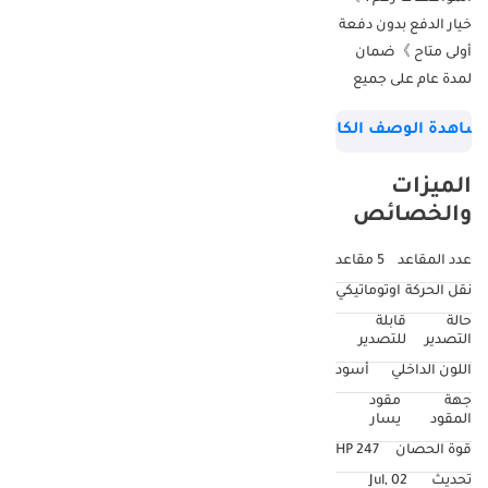
خيار الدفع بدون دفعة
أولى متاح 》ضمان
لمدة عام على جميع
الأجزاء الرئيسية 》
شاهدة الوصف الكامل
ضمان على المحرك
وناقل الحركة
الميزات
والشاسيه 》حالة
والخصائص
ممتازة 100% (كأنها
جديدة) مواصفات
عدد المقاعد
5 مقاعد
2.0T الكاملة: * فتحة
نقل الحركة
اوتوماتيكي
سقف * مقاعد
حالة
قابلة
كهربائية * رادار *
التصدير
للتصدير
كاميرا خلفية * كاميرا
اللون الداخلي
أسود
النقطة العمياء على
جهة
مقود
الجانب الأيمن *
المقود
يسار
تشغيل المحرك
قوة الحصان
247 HP
والمكيف عن بُعد *
تحديث
02 Jul,