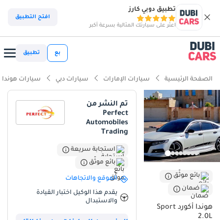
تطبيق دوبي كارز
افتح التطبيق
اعثر على سيارتك المثالية بسرعة أكبر
بع
تطبيق
الصفحة الرئيسية
سيارات الإمارات
سيارات دبي
سيارات هوندا
تم النشر من
Perfect
Automobiles
Trading
استجابة سريعة
بائع موثّق
بائع موثّق
الموقع والاتجاهات
ضمان
يقدم هذا الوكيل اختبار القيادة
والاستبدال
هوندا أكورد Sport
2.0L