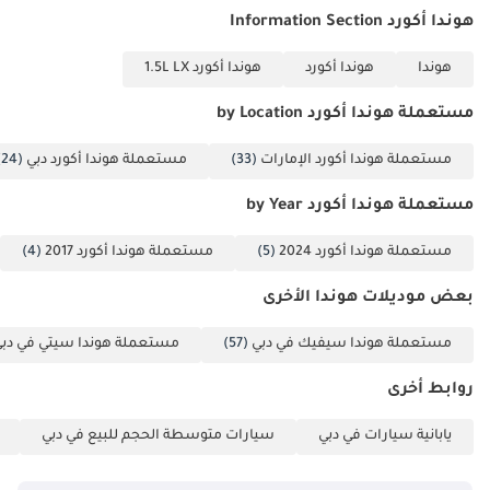
والمواصلات، إلخ...
هوندا أكورد Information Section
عملية سهلة
وسريعة. موظف بنكي
هوندا
هوندا أكورد
هوندا أكورد 1.5L LX
متخصص لموافقة
مستعملة هوندا أكورد by Location
فورية. باقة مناسبة
للميزانية. الموقع:
مستعملة هوندا أكورد الإمارات
(33)
مستعملة هوندا أكورد دبي
(24)
رأس الخور، المنطقة
الصناعية 2، بالقرب من
مستعملة هوندا أكورد by Year
دوار علاء الدين، مقابل
مستعملة هوندا أكورد 2024
(5)
مستعملة هوندا أكورد 2017
(4)
شركة بلحسا
للصناعات المعدنية.
بعض موديلات هوندا الأخرى
مواعيد الزيارة: من
الساعة 9 مساءً حتى 9
مستعملة هوندا سيفيك في دبي
(57)
مستعملة هوندا سيتي في دب
مساءً. (أرسل لي
روابط أخرى
رسالة "مرحباً" على
واتساب أو اتصل
يابانية سيارات في دبي
سيارات متوسطة الحجم للبيع في دبي
لمعرفة الموقع).