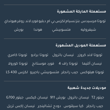
مستعملة الماركة المشهورة
تويوتا
مرسيدس بنز
نسيام
لكزس
بي ام دبليو
فورد
لاند روفر
هيونداي
شيفروليه
متسوبيشي
هوندا
بورش
مستعملة الموديل المشهورة
تويوتا لاند كروزر
نيسان باترول
تويوتا برادو
تويوتا كامري
نيسان ألتيما
تويوتا راف 4
فورد موستانج
تويوتا كورولا
تويوتا هيلوكس
جيب رانجلر
متسوبيشي باجيرو
لكزس LS 430
موديلات جديدة شعبية
جيتور T2
نيسان باترول
بورش 911
نيسان كيكس
جيتور G700
جيب رانجلر
كيا سيلتوس
دودج تشالينجر
نيسان إكس تريل