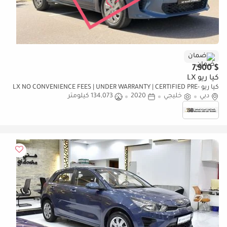
ضمان
$ 7,900
كيا ريو LX
كيا ريو LX NO CONVENIENCE FEES | UNDER WARRANTY | CERTIFIED PRE-
دبي
خليجي
OWNED | 0% DOWN PAYMENT
2020
134,073 كيلومتر