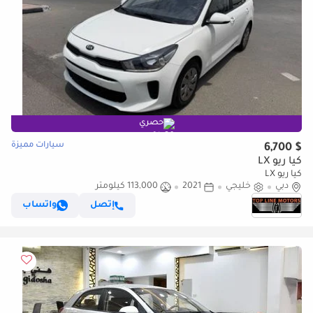
حصري
سيارات مميزة
$ 6,700
كيا ريو LX
كيا ريو LX
دبي
خليجي
2021
113,000 كيلومتر
إتصل
واتساب