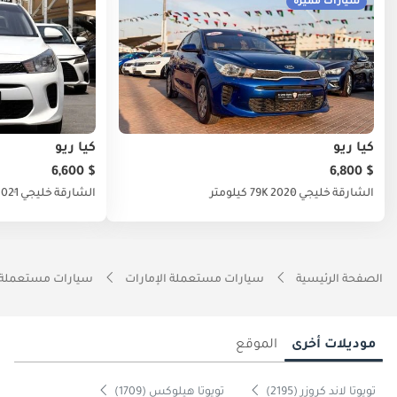
سيارات مميزة
كيا ريو
كيا ريو
$ 6,600
$ 6,800
الشارقة
خليجي
2020
79K كيلومتر
الشارقة
خليجي
2021
الصفحة الرئيسية
سيارات مستعملة الإمارات
سيارات مستعملة 
موديلات أخرى
الموقع
تويوتا لاند كروزر (2195)
تويوتا هيلوكس (1709)