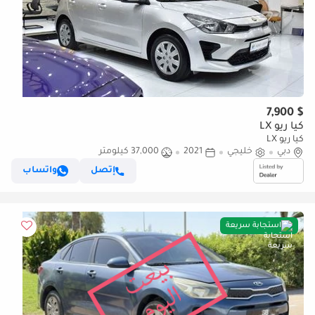
$ 7,900
كيا ريو LX
كيا ريو LX
دبي
خليجي
2021
37,000 كيلومتر
إتصل
واتساب
استجابة سريعة