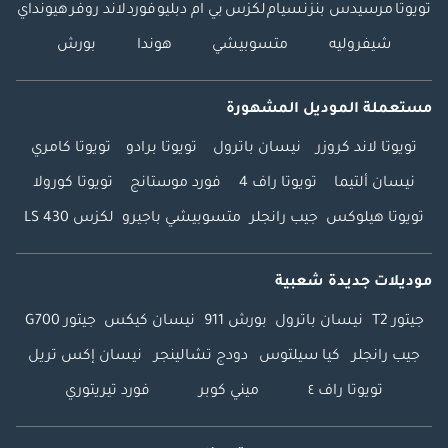
تويوتا
مرسيدس بنز
نسيام
لكزس
بي ام دبليو
فورد
لاند روفر
هيونداي
شيفروليه
متسوبيشي
هوندا
بورش
مستعملة الموديل المشهورة
تويوتا لاند كروزر
نيسان باترول
تويوتا برادو
تويوتا كامري
نيسان ألتيما
تويوتا راف 4
فورد موستانج
تويوتا كورولا
تويوتا هيلوكس
جيب رانجلر
متسوبيشي باجيرو
لكزس LS 430
موديلات جديدة شعبية
جيتور T2
نيسان باترول
بورش 911
نيسان كيكس
جيتور G700
جيب رانجلر
كيا سيلتوس
دودج تشالينجر
نيسان إكس تريل
تويوتا راف ٤
ميني كوبر
فورد تيريتوري