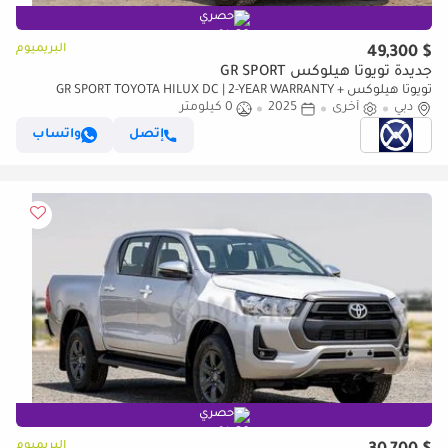
حصري
البريميوم
$ 49,300
جديدة تويوتا هيلوكس GR SPORT
تويوتا هيلوكس GR SPORT TOYOTA HILUX DC | 2-YEAR WARRANTY +
دبي
أخرى
2025
0 كيلومتر
SERVICE AVAILABLE | IN-HOUSE FINANCING | 0% DOWNPAYMENT
إتصل
واتساب
حصري
البريميوم