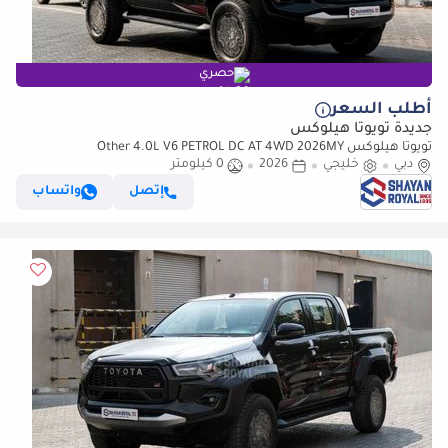
حصري
أطلب السعر
جديدة تويوتا هيلوكس
تويوتا هيلوكس Other 4.0L V6 PETROL DC AT 4WD 2026MY
دبي
خليجي
2026
0 كيلومتر
إتصل
واتساب