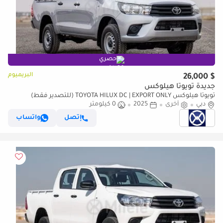
حصري
البريميوم
$ 26,000
جديدة تويوتا هيلوكس
تويوتا هيلوكس TOYOTA HILUX DC | EXPORT ONLY (للتصدير فقط)
دبي
أخرى
2025
0 كيلومتر
إتصل
واتساب