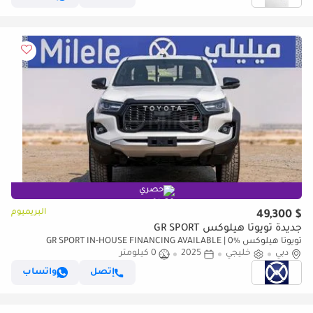
حصري
البريميوم
$ 49,300
جديدة تويوتا هيلوكس GR SPORT
تويوتا هيلوكس GR SPORT IN-HOUSE FINANCING AVAILABLE | 0%
دبي
خليجي
DOWNPAYMENT (BANK)
2025
0 كيلومتر
إتصل
واتساب