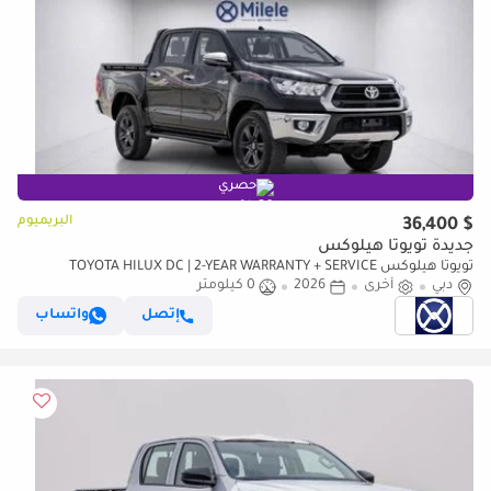
حصري
البريميوم
$ 36,400
جديدة تويوتا هيلوكس
تويوتا هيلوكس TOYOTA HILUX DC | 2-YEAR WARRANTY + SERVICE
دبي
أخرى
2026
0 كيلومتر
AVAILABLE | IN-HOUSE FINANCING | 0% DOWNPAYMENT (BANK)
إتصل
واتساب