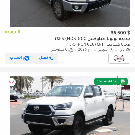
البريميوم
$ 35,600
جديدة تويوتا هيلوكس SR5 (NON GCC)
تويوتا هيلوكس SR5 (NON GCC) M/T
دبي
خليجي
2026
0 كيلومتر
إتصل
واتساب
استجابة سريعة