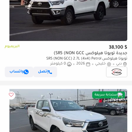
البريميوم
$ 38,100
جديدة تويوتا هيلوكس SR5 (NON GCC)
تويوتا هيلوكس SR5 (NON GCC) 2.7L (4x4) Petrol
دبي
خليجي
2026
0 كيلومتر
إتصل
واتساب
استجابة سريعة