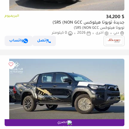
البريميوم
$ 34,200
جديدة تويوتا هيلوكس SR5 (NON GCC)
تويوتا هيلوكس SR5 (NON GCC)
دبي
أخرى
2026
0 كيلومتر
إتصل
واتساب
حصري