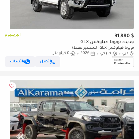
البريميوم
$ 31,880
جديدة تويوتا هيلوكس GLX
تويوتا هيلوكس GLX (للتصدير فقط)
دبي
خليجي
2026
0 كيلومتر
إتصل
واتساب