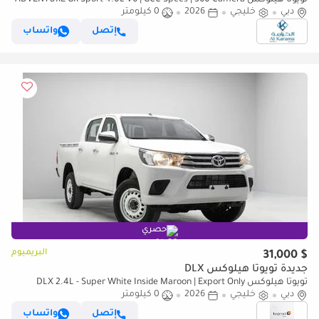
تويوتا هيلوكس ADVENTURE GR Sport 4.0L V6 | GCC Specs | 360 Camera
دبي
خليجي
| Diff Lock | Paddle Shifters
2026
0 كيلومتر
إتصل
واتساب
حصري
البريميوم
$ 31,000
جديدة تويوتا هيلوكس DLX
تويوتا هيلوكس DLX 2.4L - Super White Inside Maroon | Export Only
دبي
خليجي
2026
0 كيلومتر
إتصل
واتساب