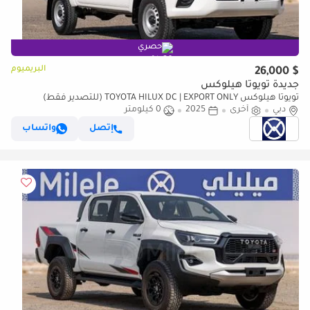
حصري
البريميوم
$ 26,000
جديدة تويوتا هيلوكس
تويوتا هيلوكس TOYOTA HILUX DC | EXPORT ONLY (للتصدير فقط)
دبي
أخرى
2025
0 كيلومتر
إتصل
واتساب