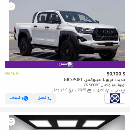
حصري
البريميوم
$ 50,700
جديدة تويوتا هيلوكس GR SPORT
تويوتا هيلوكس GR SPORT
دبي
أخرى
2025
0 كيلومتر
إتصل
واتساب