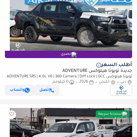
حصري
أطلب السعر
جديدة تويوتا هيلوكس ADVENTURE
تويوتا هيلوكس ADVENTURE SR5 | 4.0L V6 | 360 Camera | Diff Lock | GCC
دبي
Specs | Bedliner
خليجي
2026
0 كيلومتر
إتصل
واتساب
استجابة سريعة