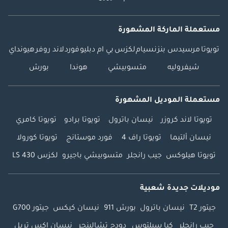
مستعملة الماركة المشهورة
تويوتا
مرسيدس بنز
نسيام
لكزس
بي ام دبليو
فورد
لاند روفر
هيونداي
شيفروليه
متسوبيشي
هوندا
بورش
مستعملة الموديل المشهورة
تويوتا لاند كروزر
نيسان باترول
تويوتا برادو
تويوتا كامري
نيسان ألتيما
تويوتا راف 4
فورد موستانج
تويوتا كورولا
تويوتا هيلوكس
جيب رانجلر
متسوبيشي باجيرو
لكزس LS 430
موديلات جديدة شعبية
جيتور T2
نيسان باترول
بورش 911
نيسان كيكس
جيتور G700
جيب رانجلر
كيا سيلتوس
دودج تشالينجر
نيسان إكس تريل