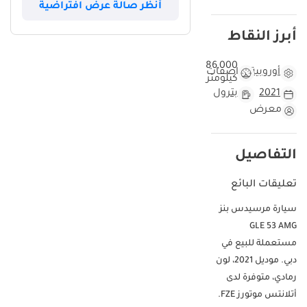
أنظر صالة عرض افتراضية
الانسيابية. بفضل محركها القوي المكون من 6 أسطوانات ونظام الدفع
الكلي، توفر السيارة تجربة قيادة مستقرة وممتعة سواء في زحام المدن
أبرز النقاط
مثل دبي والرياض أو على الطرق السريعة الطويلة. ما يجعل هذا العرض
فريداً هو التوازن بين عمر السيارة وحالتها العامة، حيث تم استخدامها
86,000
أوروبية
مواصفات
بشكل يضمن بقاء المحرك والأنظمة الميكانيكية في حالة ممتازة. بالنسبة
كيلومتر
للمشتري في دول مجلس التعاون الخليجي، تمثل هذه السيارة استثماراً
2021
بترول
ذكياً يجمع بين الفخامة الألمانية والاعتمادية التي تتطلبها ظروفنا المناخية.
معرض
إنها سيارة لا تقدم تنازلات، فهي توفر المساحة الكافية للعائلة مع الحفاظ
على روح الـ AMG التي يعشقها عشاق السرعة.
التفاصيل
هذه السيارة مقابل سيارات 2021 GLE53 AMG الأخرى
عند مقارنة هذه السيارة ببقية سيارات 2021 GLE53 AMG المتوفرة في
تعليقات البائع
سوق المستعمل بدول الخليج، نجد أن عداد المسافة الذي سجل 86000
سيارة مرسيدس بنز
كم يعكس استخداماً واقعياً ومنطقياً لسيارة من هذه الفئة، حيث يبلغ
GLE 53 AMG
متوسط القيادة السنوية في المنطقة حوالي 25 ألف كم. تم الحفاظ على
مستعملة للبيع في
هذه السيارة بعناية فائقة، مما يجعلها تتفوق على نظيراتها التي قد تعاني
من تآكل داخلي بسبب الاستخدام الكثيف. اللون الرمادي الخارجي يعد من
دبي. موديل 2021، لون
الألوان الأكثر طلباً في الإمارات والسعودية لقدرته على إخفاء أثار الغبار
رمادي، متوفرة لدى
ودرجات الحرارة المرتفعة، مما يعزز من جاذبيتها في سوق إعادة البيع. اختيار
أتلانتس موتورز FZE.
المواصفات الأوروبية يمنح المالك ميزات إضافية في دقة التشطيبات