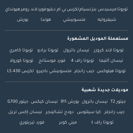
تويوتا
مرسيدس بنز
نسيام
لكزس
بي ام دبليو
فورد
لاند روفر
هيونداي
شيفروليه
متسوبيشي
هوندا
بورش
مستعملة الموديل المشهورة
تويوتا لاند كروزر
نيسان باترول
تويوتا برادو
تويوتا كامري
نيسان ألتيما
تويوتا راف 4
فورد موستانج
تويوتا كورولا
تويوتا هيلوكس
جيب رانجلر
متسوبيشي باجيرو
لكزس LS 430
موديلات جديدة شعبية
جيتور T2
نيسان باترول
بورش 911
نيسان كيكس
جيتور G700
جيب رانجلر
كيا سيلتوس
دودج تشالينجر
نيسان إكس تريل
تويوتا راف ٤
ميني كوبر
فورد تيريتوري