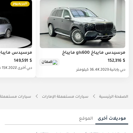
البريميوم
مرسيدس مايباخ gls600 مايباخ
مرسيدس مايباخ gls600 مايب
$ 149,591
$ 152,316
ضمان
دبي
أخرى
2022
15K كيلومتر
دبي
يابانية
2023
36.4K كيلومتر
الصفحة الرئيسية
سيارات مستعملة الإمارات
سيارات مستعملة 
موديلات أخرى
الموقع