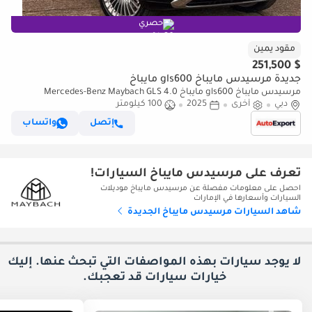
حصري
مقود يمين
$ 251,500
جديدة مرسيدس مايباخ gls600 مايباخ
مرسيدس مايباخ gls600 مايباخ Mercedes-Benz Maybach GLS 4.0
دبي
أخرى
2025
100 كيلومتر
GLS600h V8 MHEV First Class G-Tronic 4MATIC (EXPORT ONLY) RIGHT
HAND D (للتصدير فقط)
إتصل
واتساب
تعرف على مرسيدس مايباخ السيارات!
احصل على معلومات مفصلة عن مرسيدس مايباخ موديلات
السيارات وأسعارها في الإمارات
شاهد السيارات مرسيدس مايباخ الجديدة
لا يوجد سيارات بهذه المواصفات التي تبحث عنها. إليك
خيارات
سيارات قد تعجبك.