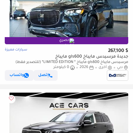
حصري
سيارات مميزة
$ 267,100
جديدة مرسيدس مايباخ gls600 مايباخ
مرسيدس مايباخ gls600 مايباخ * LIMITED EDITION* (للتصدير فقط)
دبي
أخرى
2026
0 كيلومتر
إتصل
واتساب