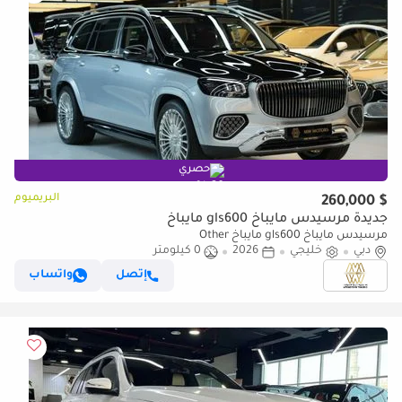
حصري
البريميوم
$ 260,000
جديدة مرسيدس مايباخ gls600 مايباخ
مرسيدس مايباخ gls600 مايباخ Other
دبي
خليجي
2026
0 كيلومتر
إتصل
واتساب