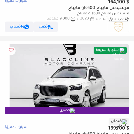
سيارات مميزة
$ 164,100
مرسيدس مايباخ gls600 مايباخ
مرسيدس مايباخ gls600 مايباخ
دبي
أخرى
2023
9,000 كيلومتر
إتصل
واتساب
استجابة سريعة
حصري
ضمان
سيارات مميزة
$ 199,700