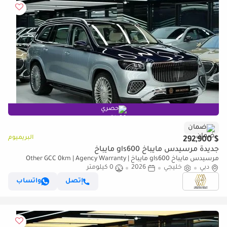
حصري
ضمان
البريميوم
$ 292,900
جديدة مرسيدس مايباخ gls600 مايباخ
مرسيدس مايباخ gls600 مايباخ Other GCC 0km | Agency Warranty |
دبي
Crystal White
خليجي
2026
0 كيلومتر
إتصل
واتساب