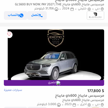
مرسيدس مايباخ gls600 مايباخ
مرسيدس مايباخ gls600 مايباخ GLS600 BUY NOW, PAY 2027 | THE
دبي
خليجي
2024
31,706 كيلومتر
BLACKLINE STANDARD | 2029 Mercedes Warranty + Service Contract,
Low KMs, GCC
إتصل
واتساب
حصري
سيارات مميزة
$ 177,800
مرسيدس مايباخ gls600 مايباخ
مرسيدس مايباخ gls600 مايباخ
دبي
أخرى
2023
3,000 كيلومتر