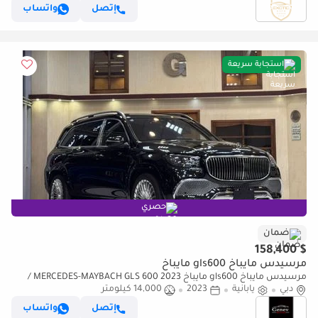
إتصل
واتساب
استجابة سريعة
حصري
ضمان
$ 158,400
مرسيدس مايباخ gls600 مايباخ
مرسيدس مايباخ gls600 مايباخ MERCEDES-MAYBACH GLS 600 2023 /
دبي
يابانية
2023
14,000 كيلومتر
إتصل
واتساب