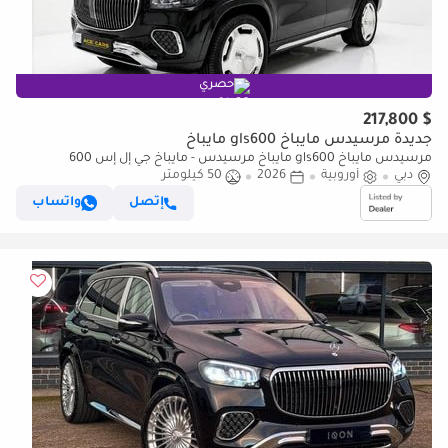
حصري
$ 217,800
جديدة مرسيدس مايباخ gls600 مايباخ
مرسيدس مايباخ gls600 مايباخ مرسيدس - مايباخ جي إل إس 600
دبي
أوروبية
2026
50 كيلومتر
إتصل
واتساب