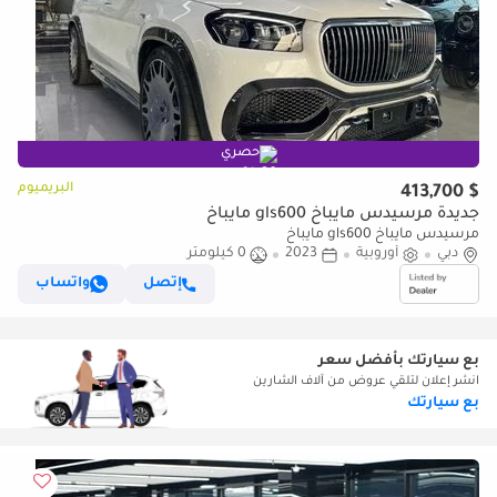
حصري
البريميوم
$ 413,700
جديدة مرسيدس مايباخ gls600 مايباخ
مرسيدس مايباخ gls600 مايباخ
دبي
أوروبية
2023
0 كيلومتر
إتصل
واتساب
بع سيارتك بأفضل سعر
انشر إعلان لتلقي عروض من آلاف الشارين
بع سيارتك