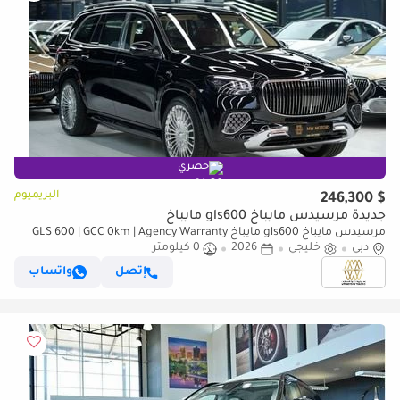
حصري
البريميوم
$ 246,300
جديدة مرسيدس مايباخ gls600 مايباخ
مرسيدس مايباخ gls600 مايباخ GLS 600 | GCC 0km | Agency Warranty
دبي
خليجي
2026
0 كيلومتر
إتصل
واتساب