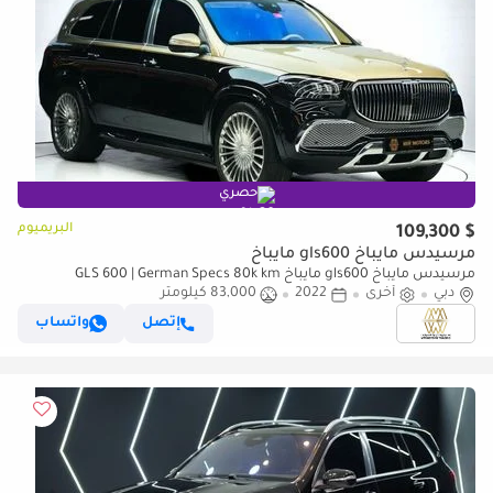
حصري
البريميوم
$ 109,300
مرسيدس مايباخ gls600 مايباخ
مرسيدس مايباخ gls600 مايباخ GLS 600 | German Specs 80k km
دبي
أخرى
2022
83,000 كيلومتر
إتصل
واتساب