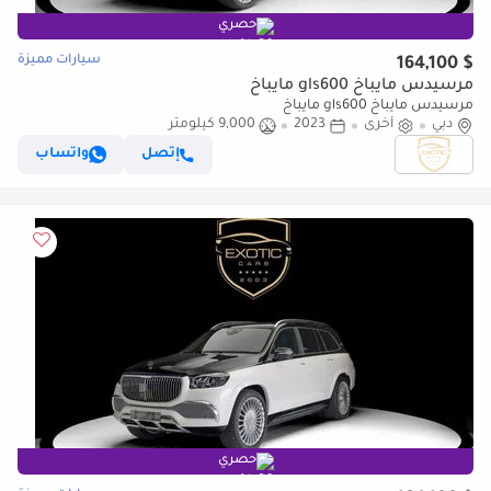
حصري
سيارات مميزة
$ 164,100
مرسيدس مايباخ gls600 مايباخ
مرسيدس مايباخ gls600 مايباخ
دبي
أخرى
2023
9,000 كيلومتر
إتصل
واتساب
حصري