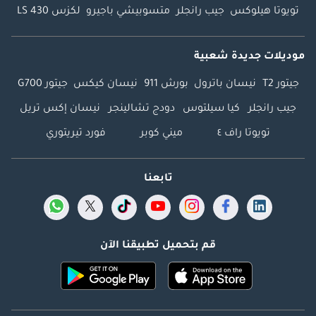
تويوتا هيلوكس
جيب رانجلر
متسوبيشي باجيرو
لكزس LS 430
موديلات جديدة شعبية
جيتور T2
نيسان باترول
بورش 911
نيسان كيكس
جيتور G700
جيب رانجلر
كيا سيلتوس
دودج تشالينجر
نيسان إكس تريل
تويوتا راف ٤
ميني كوبر
فورد تيريتوري
تابعنا
قم بتحميل تطبيقنا الآن