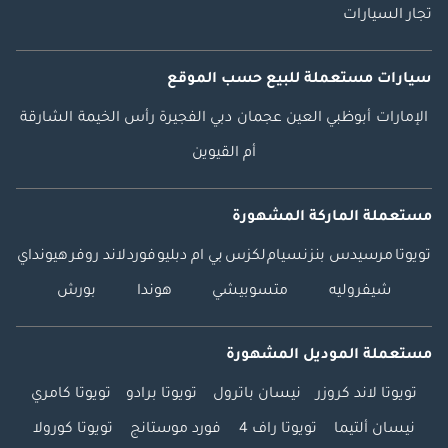
تجار السيارات
سيارات مستعملة
للبيع
حسب الموقع
الإمارات
أبوظبي
العين
عجمان
دبي
الفجيرة
رأس الخيمة
الشارقة
أم القيوين
مستعملة الماركة المشهورة
تويوتا
مرسيدس بنز
نسيام
لكزس
بي ام دبليو
فورد
لاند روفر
هيونداي
شيفروليه
متسوبيشي
هوندا
بورش
مستعملة الموديل المشهورة
تويوتا لاند كروزر
نيسان باترول
تويوتا برادو
تويوتا كامري
نيسان ألتيما
تويوتا راف 4
فورد موستانج
تويوتا كورولا