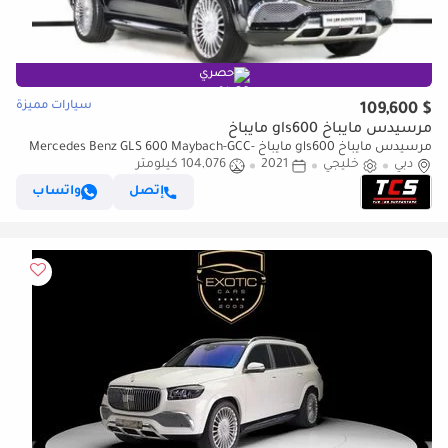
حصري
سيارات مميزة
$ 109,600
مرسيدس مايباخ gls600 مايباخ
مرسيدس مايباخ gls600 مايباخ Mercedes Benz GLS 600 Maybach-GCC-
دبي
خليجي
2021
104,076 كيلومتر
Full Service History-VIP Seats-High Specs-Luxury SUV
إتصل
واتساب