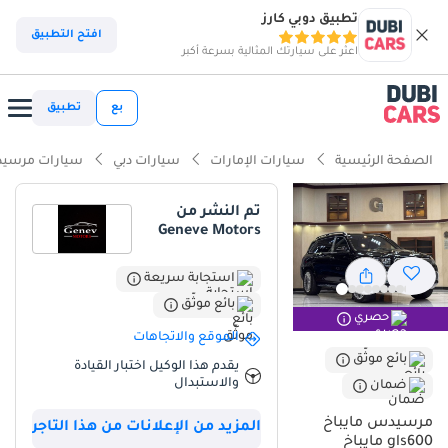
تطبيق دوبي كارز
افتح التطبيق
اعثر على سيارتك المثالية بسرعة أكبر
بع
تطبيق
الصفحة الرئيسية
سيارات الإمارات
سيارات دبي
سيارات مرسيد
تم النشر من
Geneve Motors
استجابة سريعة
بائع موثّق
حصري
الموقع والاتجاهات
بائع موثّق
يقدم هذا الوكيل اختبار القيادة
والاستبدال
ضمان
مرسيدس مايباخ
المزيد من الإعلانات من هذا التاجر
gls600 مايباخ