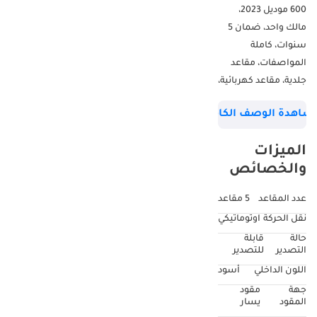
600 موديل 2023،
مالك واحد، ضمان 5
سنوات، كاملة
المواصفات، مقاعد
جلدية، مقاعد كهربائية،
مقاعد مدفأة ومبردة،
شاهدة الوصف الكامل
مقاعد بذاكرة، مقاعد
بخاصية التدليك،
الميزات
عتبات جانبية كهربائية،
والخصائص
سقف بانورامي،
مقاعد خلفية لكبار
عدد المقاعد
5 مقاعد
الشخصيات، طاولات
نقل الحركة
اوتوماتيكي
مايباخ خلفية، صندوق
حالة
قابلة
تبريد مايباخ خلفي، 5
التصدير
للتصدير
كاميرات بزاوية 360
اللون الداخلي
أسود
درجة، شاشة DVD
جهة
مقود
خلفية كبيرة، نظام
المقود
يسار
ملاحة احترافي، نظام