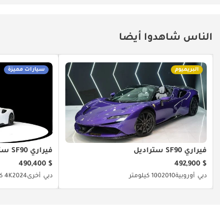
الناس شاهدوا أيضا
البريميوم
سيارات مميزة
فيراري SF90 ستراديل
فيراري SF90 ستراديل
$ 490,400
$ 492,900
دبي
أوروبية
2010
100 كيلومتر
دبي
أخرى
2024
4K كيلومتر