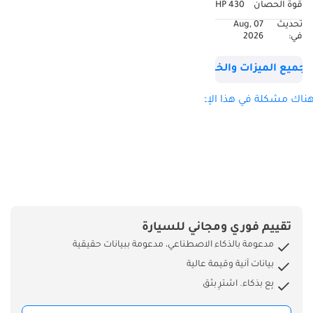
قوة الحصان
430 HP
ركن آلي، نظام فرامل
تحديث
07 Aug,
آلي، رادار سرعة، نظام
في:
2026
تثبيت السرعة،
مفتاحان، إمكانية
جميع الميزات والخصائص
التمويل متوفرة.
ناك مشكلة في هذا الإعلان؟
تقييم فوري ومجاني للسيارة
مدعومة بالذكاء الاصطناعي، مدعومة ببيانات حقيقية
بيانات آنية وقيمة عالية
بِع بذكاء. اشترِ بثق