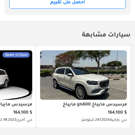
احصل على تقييم
سيارات مشابهة
سيارات مميزة
مرسيدس مايباخ gls600 مايباخ
مرسيدس مايباخ gls600 مايب
$ 164,100
$ 164,100
دبي
يابانية
2024
241 كيلومتر
دبي
أخرى
2023
9K كيلومتر