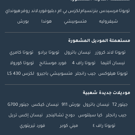
تويوتا
مرسيدس بنز
نسيام
لكزس
بي ام دبليو
فورد
لاند روفر
هيونداي
شيفروليه
متسوبيشي
هوندا
بورش
مستعملة الموديل المشهورة
تويوتا لاند كروزر
نيسان باترول
تويوتا برادو
تويوتا كامري
نيسان ألتيما
تويوتا راف 4
فورد موستانج
تويوتا كورولا
تويوتا هيلوكس
جيب رانجلر
متسوبيشي باجيرو
لكزس LS 430
موديلات جديدة شعبية
جيتور T2
نيسان باترول
بورش 911
نيسان كيكس
جيتور G700
جيب رانجلر
كيا سيلتوس
دودج تشالينجر
نيسان إكس تريل
تويوتا راف ٤
ميني كوبر
فورد تيريتوري