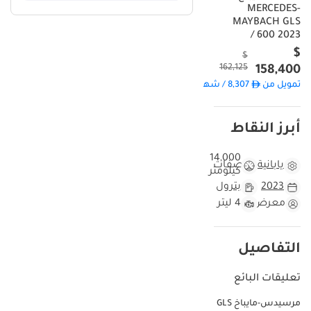
MERCEDES-
MAYBACH GLS
600 2023 /
$
$
162,125
158,400
تمويل من
8,307
/ شهر
أبرز النقاط
14,000
يابانية
مواصفات
كيلومتر
2023
بترول
معرض
4 ليتر
التفاصيل
تعليقات البائع
مرسيدس-مايباخ GLS