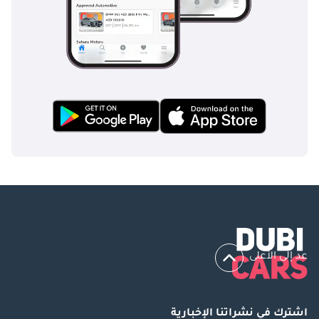
this fee?
Skip the hassle! We
handpick, prepare,
and deliver top-
quality cars that
match your needs.
We offer a
personalized
experience to
handle all
paperwork, ensuring
you a safe and legal
purchase.
Every car undergoes
عد إلى الأعلى
a rigorous
inspection for
guaranteed quality &
اشترك في نشراتنا الإخبارية
reliability.