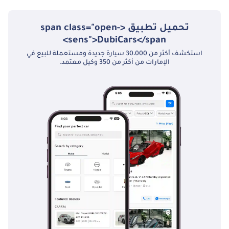
Book your car online
or at our Hub with a
تحميل تطبيق <span class="open-
deposit of AED 1000.
sens">DubiCars</span>
Ask about financing
استكشف أكثر من 30،000 سيارة جديدة ومستعملة للبيع في
options, or pay in
الإمارات من أكثر من 350 وكيل معتمد.
cash.
*CONVENIENCE FEE*
A fee of AED 4,000 is
not included in the
vehicle's price,
which we charge
towards ensuring
you get the best
experience when
buying at Kavak.
What is included in