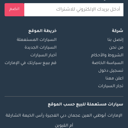
Ensuring you get the
انضم
best loan options
with our finance
calculator & banking
شركة
خريطة الموقع
assistance.
إتصل بنا
السيارات المستعملة
من نحن
السيارات الجديدة
**STEPS TO BUY A
الشروط والأحكام
أخبار السيارات
CAR FROM KAVAK**
السياسة الخاصة
قم ببيع سيارتك في الإمارات
1) Request an
تسجيل دخول
appointment
اعلن معنا
2) Reserve your car
تجار السيارات
to ensure you get a
chance to see it
سيارات مستعملة
للبيع
حسب الموقع
before someone
else buys it!
الإمارات
أبوظبي
العين
عجمان
دبي
الفجيرة
رأس الخيمة
الشارقة
3) Buy the car
أم القيوين
4) Enjoy your Kavak