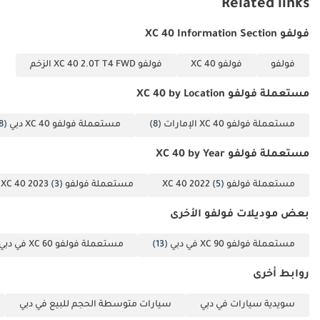
Related links
**ZERO DOWN
فولفو XC 40 Information Section
PAYMENT OPTION
AVAILABLE**
فولفو
فولفو XC 40
فولفو XC 40 2.0T T4 FWD الزخم
مستعملة فولفو XC 40 by Location
INTERESTED?
Call us or come visit
مستعملة فولفو XC 40 الإمارات
(8)
مستعملة فولفو XC 40 دبي
(8)
our showroom at 1st
Floor, Lulu Parking
مستعملة فولفو XC 40 by Year
Dubai Festival Plaza
مستعملة فولفو XC 40 2022
(5)
مستعملة فولفو XC 40 2023
(3)
Mall - (the “new
Ikea”). We are open
بعض موديلات فولفو الأخرى
Monday - Saturday
from 10:00 am to
مستعملة فولفو XC 90 في دبي
(13)
مستعملة فولفو XC 60 في دبي
8:00 pm and Sunday
روابط أخرى
from 10:00 AM to
3:00 PM.
سويدية سيارات في دبي
سيارات متوسطة الحجم للبيع في دبي