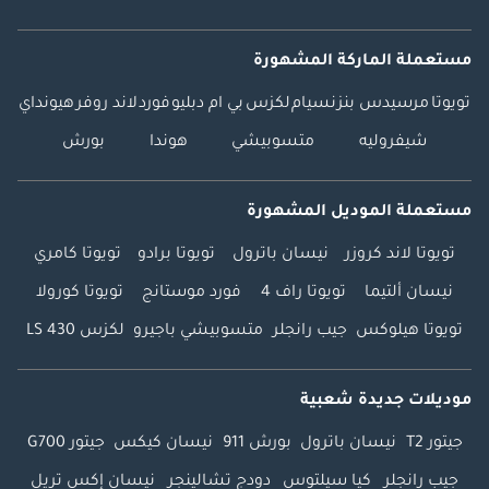
car!
مستعملة الماركة المشهورة
تويوتا
مرسيدس بنز
نسيام
لكزس
بي ام دبليو
فورد
لاند روفر
هيونداي
شيفروليه
متسوبيشي
هوندا
بورش
مستعملة الموديل المشهورة
تويوتا لاند كروزر
نيسان باترول
تويوتا برادو
تويوتا كامري
نيسان ألتيما
تويوتا راف 4
فورد موستانج
تويوتا كورولا
تويوتا هيلوكس
جيب رانجلر
متسوبيشي باجيرو
لكزس LS 430
موديلات جديدة شعبية
جيتور T2
نيسان باترول
بورش 911
نيسان كيكس
جيتور G700
جيب رانجلر
كيا سيلتوس
دودج تشالينجر
نيسان إكس تريل