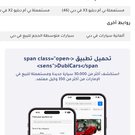
مقدمة قدرها 5000
مستعملة بي أم دبليو X3 في دبي
(46)
مستعملة بي أم دبليو X2 في دبي
درهم إماراتي عبر: 1
بطاقة ائتمان/خصم:
روابط أخرى
تُرد نقدًا بعد التسجيل
2 نقدًا: تُرد نقدًا بعد
ألمانية سيارات في دبي
سيارات متوسطة الحجم للبيع في دبي
التسجيل 3 شيك: لا
يُصرف، ويُعاد بعد
التسجيل (سيتم
تحميل تطبيق <span class="open-
توضيح الشروط
sens">DubiCars</span>
والأحكام عند الحجز).
استكشف أكثر من 30،000 سيارة جديدة ومستعملة للبيع في
▔▔▔▔▔▔▔▔▔▔
الإمارات من أكثر من 350 وكيل معتمد.
بيع سيارتك: املأ
النموذج هنا: نقدم
الدفع نقدًا ونتعامل
مع التسويات البنكية
المبكرة.
▔▔▔▔▔▔▔▔▔▔
المرجع: 11387AC