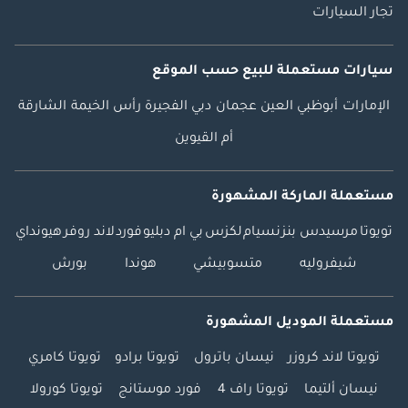
تجار السيارات
سيارات مستعملة
للبيع
حسب الموقع
الإمارات
أبوظبي
العين
عجمان
دبي
الفجيرة
رأس الخيمة
الشارقة
أم القيوين
مستعملة الماركة المشهورة
تويوتا
مرسيدس بنز
نسيام
لكزس
بي ام دبليو
فورد
لاند روفر
هيونداي
شيفروليه
متسوبيشي
هوندا
بورش
مستعملة الموديل المشهورة
تويوتا لاند كروزر
نيسان باترول
تويوتا برادو
تويوتا كامري
نيسان ألتيما
تويوتا راف 4
فورد موستانج
تويوتا كورولا