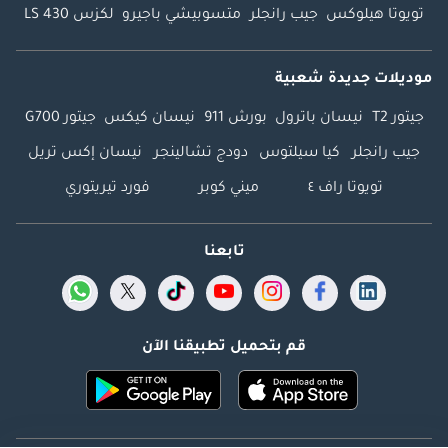
تويوتا هيلوكس
جيب رانجلر
متسوبيشي باجيرو
لكزس LS 430
موديلات جديدة شعبية
جيتور T2
نيسان باترول
بورش 911
نيسان كيكس
جيتور G700
جيب رانجلر
كيا سيلتوس
دودج تشالينجر
نيسان إكس تريل
تويوتا راف ٤
ميني كوبر
فورد تيريتوري
تابعنا
قم بتحميل تطبيقنا الآن