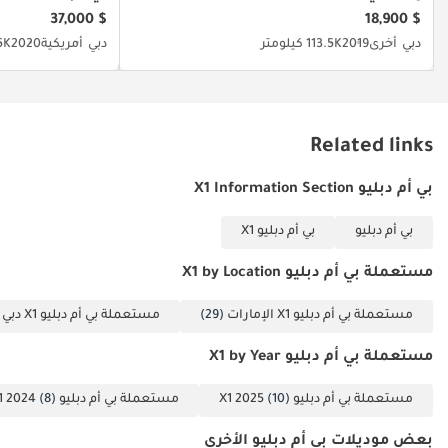
جوازات سفر جميع
$ 37,000
$ 18,900
الشركاء 4 نسخ من
دبي
أخرى
2019
113.5K كيلومتر
دبي
أمريكية
2020
96.5K
بطاقة الهوية
الإماراتية والتأشيرة 5
كشف حساب بنكي
شخصي لآخر 3 أشهر
Related links
6 كشف حساب بنكي
للشركة لآخر 3 أشهر
بي أم دبليو X1 Information Section
الشركات: 1 رخصة
بي أم دبليو
بي أم دبليو X1
تجارية 2 عقد
التأسيس 3 نسخ من
مستعملة بي أم دبليو X1 by Location
جوازات سفر جميع
الشركاء 4 كشف
مستعملة بي أم دبليو X1 الإمارات
(29)
مستعملة بي أم دبليو X1 دبي
)
حساب بنكي للشركة
مستعملة بي أم دبليو X1 by Year
لآخر 3 أشهر
▔▔▔▔▔▔▔▔▔▔
مستعملة بي أم دبليو X1 2025
(10)
مستعملة بي أم دبليو X1 2024
(8)
خيارات حجز السيارة:
للبدء، نطلب دفعة
بعض موديلات بي أم دبليو الأخرى