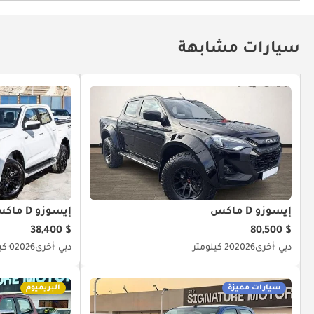
توصيل بلوتوث
مشعل أقراص دي في دي وسي دي
سيارات مشابهة
إيسوزو D ماكس
إيسوزو D ماكس
$ 38,400
$ 80,500
دبي
أخرى
2026
20 كيلومتر
دبي
أخرى
2026
0 كيلومتر
سيارات مميزة
البريميوم