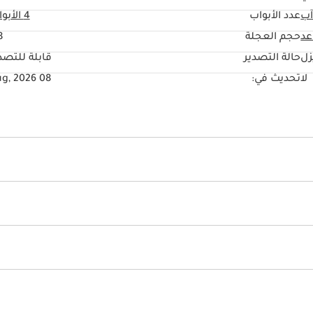
آب
عدد الأبواب
4 الأبواب
حجم العجلة
"
زل
حالة التصدير
قابلة للتصد
لا
تحديث في:
08 Aug, 2026
مات والترفيه
ائية
أنوار ليد أمامية
أنوار زينون
نظام إندار ضد السرقة
فذ كهربائية
كاميرا خلفية
مقود بتوجيه هيدروليكي
 Mirrors