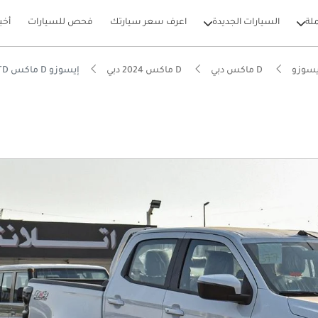
لة
السيارات الجديدة
اعرف سعر سيارتك
فحص للسيارات
أخب
يسوزو
D ماكس دبي
D ماكس 2024 دبي
إيسوزو D ماكس GT 3.0 TD
بيكارز
لياً للسير على الطرق الوعرة
ة انخفاض في القيمة في الفئة
وم من NCAP