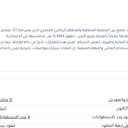
تمثل Isuzu D-MAX GT 2024 خياراً ذكياً واستثنائياً في سوق دول الخليج، حيث تجمع بين العملية ا
الأبيض الذي يعد الأكثر طلباً وإعادة بيع في المنطقة، تضمن هذه المركبة احتفاظاً ممتازاً بالقيمة بمرور الزمن. تتفوق D-MAX على منافسيها في الاعتمادية
 العالية وظروف العمل الشاقة. تعتبر هذه الطرازات نادرة في حالة الوكالة، مما ي
جمع بين الاستخدام العائلي والمهام الصعبة. إن امتلاك سيارة بمواصفات خليجية يعني راحة الب
التامة فيما يخص الضمان وتوفر قطع الغيار في أي منطقة من الإمارات إلى السعودية. هذه المركبة هي ا
زو
الموديل
D ماكس
G
لون
أبي
ود
عدد الاسطوانات
4
عدد الاسطوانا
كي
جهة المقود
مقود يس