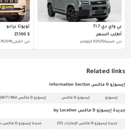
بي واي دي Ti 7
تويوتا برادو
أطلب السعر
$ 27,100
دبي
صينية
2025
0 كيلومتر
دبي
خليجي
2016
47K كيلو
Related links
إيسوزو D ماكس Information Section
إيسوزو
إيسوزو D ماكس
إيسوزو D ماكس 3.0L CREW CAB 4WD LS (M/T) Mid
جديدة إيسوزو D ماكس by Location
جديدة إيسوزو D ماكس الإمارات
(51)
جديدة إيسوزو D ماكس دبي