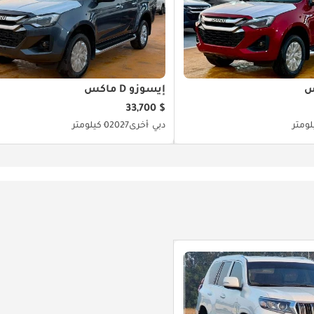
إيسوزو D ماكس
$ 33,700
دبي
أخرى
2027
0 كيلومتر