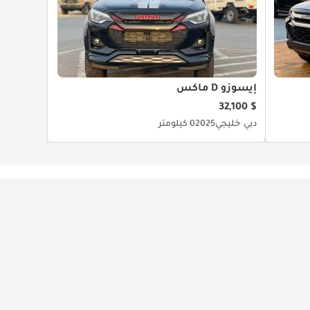
إيسوزو D ماكس
$ 32,100
دبي
خليجي
2025
0 كيلومتر