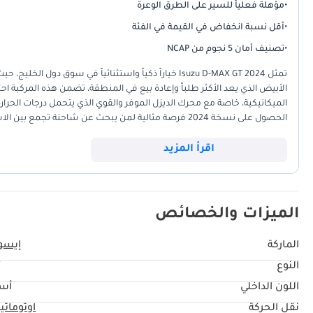
•
مؤهلة فعلياً للسير على الطرق الوعرة
•
أقل نسبة انخفاض في القيمة في الفئة
•
تصنيف أمان 5 نجوم من NCAP
الميكانيكية، خاصة مع محرك الديزل الموفر والقوي الذي يتحمل درجات الحرارة
الحصول على نسخة 2024 فرصة مثالية لمن يبحث عن شاحنة ت
الإضافية التي تقدمها لمسات GT.
اقرأ المزيد
الميزات والخصائص
الماركة
إيسو
النوع
T
اللون الداخلي
أس
نقل الحركة
اوتوماتي