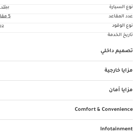
نوع السيارة
بيك 
عدد المقاعد
5 مقاعد
نوع الوقود
دي
تاريخ الخدمة
تصميم داخلي
نظام آي يو أكس
مشغل إم بي ثري
راديو
نظام المعلو
مزايا خارجية
أنوار للضباب
نظام الدخول بدون مفتاح
مزايا أمان
دفع رباعي
نظام المكابح المانعة للانغلاق ABS
وسائد هو
قفل سلامة الأطفال
Comfort & Convenience
أجهزة استشعار للركن الخلفي
أقفال أبواب كهربائية
نوا
مكيّف
جهاز التحكم بالمناخ
تثبيت السرعة
Infotainment