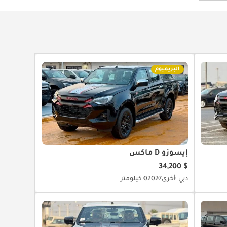
البريميوم
إيسوزو D ماكس
$ 34,200
دبي
أخرى
2027
0 كيلومتر