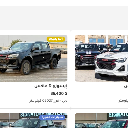
البريميوم
إيسوزو D ماكس
$ 36,400
دبي
أخرى
2027
0 كيلومتر
سيارات مميزة