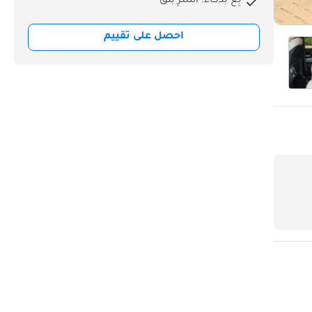
بِع بذكاء. اشترِ بثق
احصل على تقييم