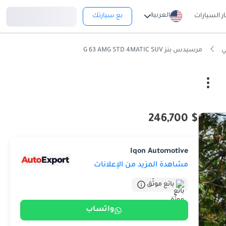
تسجيل دخول
العربية
ار السيارات
بع سيارتك
مرسيدس بنز G 63 AMG STD 4MATIC SUV
$ 246,700
Iqon Automotive
مشاهدة المزيد من الإعلانات
بائع موثّق
واتساب