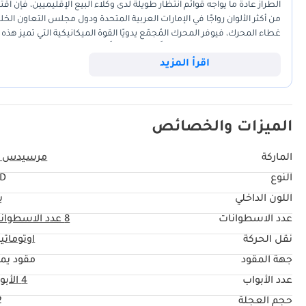
الطراز عادةً ما يواجه قوائم انتظار طويلة لدى وكلاء البيع الإقليميين، فإن
من أكثر الألوان رواجًا في الإمارات العربية المتحدة ودول مجلس التعاون الخل
غطاء المحرك، فيوفر المحرك المُجمّع يدويًا القوة الميكانيكية التي تميز هذه 
المفتوحة في الإمارات، تظل رفيقًا قويًا وموثوقًا به لرحلات نهاية الأسبوع 
هذه السيارة تحديدًا التوازن الأمثل بين الفخامة والأداء وقيمة إعادة البيع الر
اقرأ المزيد
الميزات والخصائص
الماركة
مرسيدس ب
النوع
TD
اللون الداخلي
ب
عدد الاسطوانات
8
عدد الاسطوان
نقل الحركة
اوتوماتي
جهة المقود
مقود يم
عدد الأبواب
4 الأبواب
حجم العجلة
"