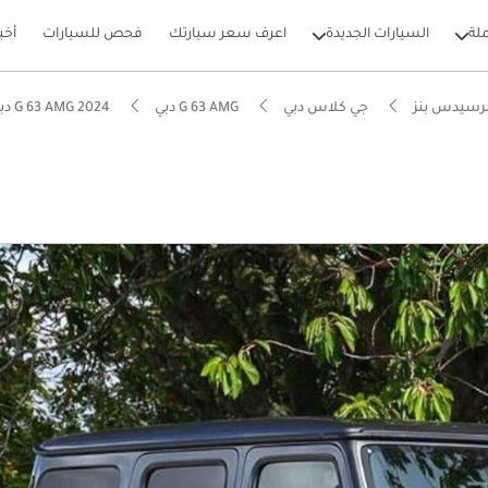
لة
السيارات الجديدة
اعرف سعر سيارتك
فحص للسيارات
أخب
رسيدس بنز
جي كلاس دبي
G 63 AMG دبي
G 63 AMG 2024 دبي
بيكارز
نوع يدويًا
يصًا للطرق الوعرة
ل استهلاك في فئته