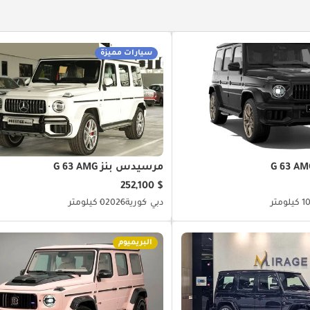
سيارات مميزة
مرسيدس بنز G 63 AMG
$ 252,100
يلومتر
دبي
كورية
2026
0 كيلومتر
البريميوم