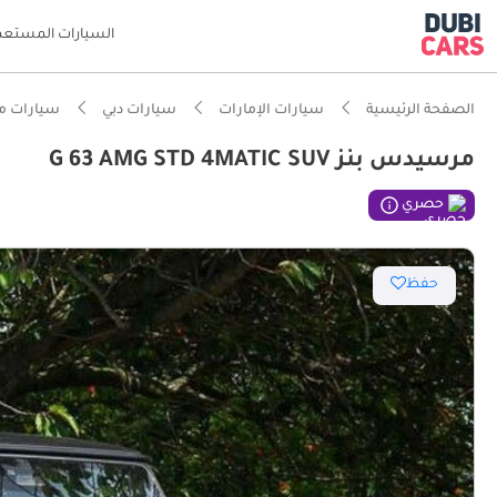
السيارات المستعم
الصفحة الرئيسية
سيارات الإمارات
سيارات دبي
سيارات م
مرسيدس بنز G 63 AMG STD 4MATIC SUV
ذكاء دو
حصري
حفظ
محرك مص
مصمم خص
أقل معد