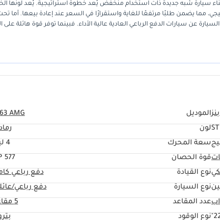
 اقتناء سيارة شبه جديدة ذات استخدام منخفض يُعد خطوة استراتيجية. يُعد لونها الخ
يجي، مما يضمن طلبًا مرتفعًا للغاية واستقرارًا في السعر عند إعادة بيعها. أما تح
السيارة عن سيارات الدفع الرباعي العادية عالية الأداء. فبينما توفر قوة هائلة على 
المليئة بالمغامرات. بالنسبة لمالك السيارات المميز في دول مجلس التعاون الخليجي،
ائدة في السوق.
نز
الموديل
 63 AMG
S
لون
رماد
يج
سعة المحرك
4 ليتر
ات
قوة الحصان
577 HP
كي
نوع القيادة
دفع رباعي كا
ين
نوع السيارة
دفع رباعي/عائل
عدد المقاعد
5 مقاعد
22
نوع الوقود
بتر