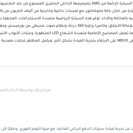
DUBI710AG، مطلية باللون الرمادي المعدني من شركة مانوفاكتور، تكتمل هذه السيارة الرائعة من AMG بتصميمها الداخلي الحصري المصنوع من ج
والأسود، مما يخلق توازنًا رائعًا بين الأناقة والطابع الريا
بالفخامة والأداء. توفر هذه السيارة الرياضية متعددة الاستخدامات، المجهزة با
المميزة، أقصى درجات الراحة والرفاهية، حيث تتميز بفتحة سقف زجاجية قابلة للإمالة/الانزلاق، وكاميرا بزاوية 360 درجة، ونظام صوت محيطي من بورميس
كهربائية وذاكرة، ومساعدة في النقطة العمياء، وبدء التشغيل بدون مفتاح. كما تعمل المصابيح الأمامية متعددة الشعاع LED الم
القيادة العريضة الرائعة مع نظام Parktronic وCOMMAND وأحدث نظام ترفيهي MBUX على الارتقاء بتجربة القيادة بشكل أكبر. ويكمل المظهر عجلات معد
مقاس 22 بوصة، والتي تكمل تمامًا حضور السيارة القوي على الطريق. إنه مثال استثنائي حقًا على فخامة وأداء
تم إنشاؤه بواسطة الذكاء الا
 تجربة قيادة سيارات الدفع الرباعي الفاخرة، مع ميزة التوفر الفوري. ونظرًا لأن ه