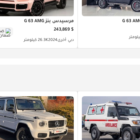
مرسيدس بنز G 63 AMG
$ 243,869
ضم
دبي
أخرى
2024
26.3K كيلومتر