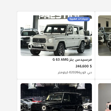
سيارات مميزة
مرسيدس بنز G 63 AMG
$ 246,600
دبي
كورية
2026
0 كيلومتر