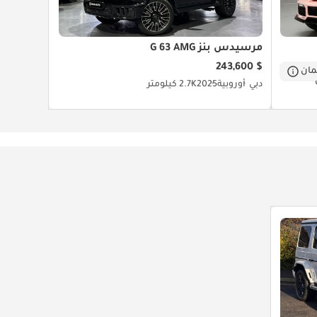
مرسيدس بنز G 63 AMG
$ 243,600
ان
دبي
أوروبية
2025
2.7K كيلومتر