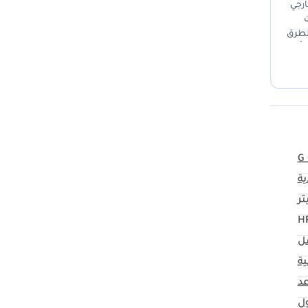
ارجي
ت
الطرق
 تُقدم
G
ية
مل
ية
ول