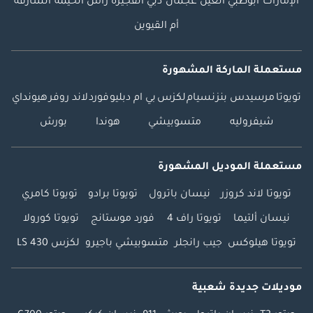
الإمارات
أبوظبي
العين
عجمان
دبي
الفجيرة
رأس الخيمة
الشارقة
أم القيوين
مستعملة الماركة المشهورة
تويوتا
مرسيدس بنز
نسيام
لكزس
بي ام دبليو
فورد
لاند روفر
هيونداي
شيفروليه
متسوبيشي
هوندا
بورش
مستعملة الموديل المشهورة
تويوتا لاند كروزر
نيسان باترول
تويوتا برادو
تويوتا كامري
نيسان ألتيما
تويوتا راف 4
فورد موستانج
تويوتا كورولا
تويوتا هيلوكس
جيب رانجلر
متسوبيشي باجيرو
لكزس LS 430
موديلات جديدة شعبية