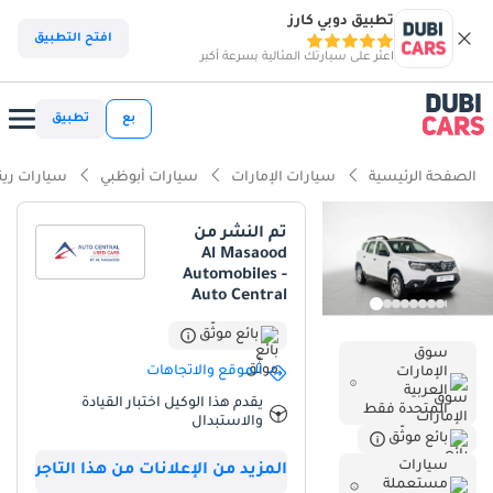
تطبيق دوبي كارز
ذكاء دوبي كارز
افتح التطبيق
اعثر على سيارتك المثالية بسرعة أكبر
ذكاء دوبيكارز
بع
تطبيق
أبرز المواصفات
الصفحة الرئيسية
سيارات الإمارات
سيارات أبوظبي
سيارات رين
أقل معدل استهلاك في فئته
تم النشر من
Al Masaood
أعلى خلوص أرضي في فئته
Automobiles -
Auto Central
أكبر مساحة تخزين في فئتها
بائع موثّق
سوق
ملخص
الموقع والاتجاهات
الإمارات
العربية
تُمثل سيارة رينو داستر شبه الجديدة هذه خيارًا ذكيًا للمشتري العملي في
يقدم هذا الوكيل اختبار القيادة
المتحدة فقط
دول مجلس التعاون الخليجي الذي يبحث عن سيارة دفع رباعي حديثة الطراز
والاستبدال
بائع موثّق
ذات استخدام محدود. بفضل عدادها المنخفض مقارنةً بعمرها، تُقدم هذه
سيارات
السيارة حالة ممتازة كأنها جديدة تمامًا دون انخفاض قيمتها الأولي، مما
المزيد من الإعلانات من هذا التاجر
مستعملة
يجعلها خيارًا جذابًا في السوق الحالية. يُعد اللون الأبيض الناصع للهيكل