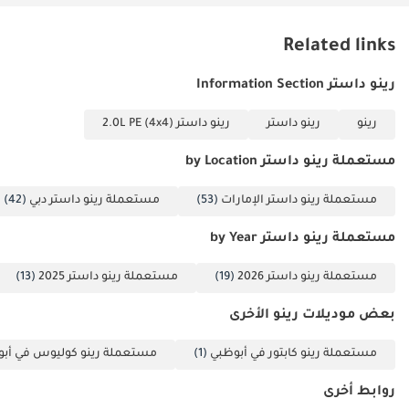
الخلاصة
Related links
تُعدّ سيارة رينو داستر موديل 2024 الخيار الأمثل للمهنيين العمليين أو
العائلات الصغيرة في الإمارات العربية المتحدة الباحثين عن سيارة رياضية
رينو داستر Information Section
متعددة الاستخدامات شبه جديدة ذات عداد كيلومترات منخفض وقيمة
إعادة بيع ممتازة. فهي تجمع بين أفضل مزايا موديلات 2024 الحديثة
رينو
رينو داستر
رينو داستر 2.0L PE (4x4)
والموثوقية الميكانيكية المُثبتة، مما يجعلها استثمارًا آمنًا في سوق
السيارات المستعملة اليوم.
مستعملة رينو داستر by Location
تم إنشاء هذه الإحصاءات بواسطة الذكاء الاصطناعي اعتماداً على بيانات
خبراء السوق. يُرجى دائماً فحص السيارة قبل الشراء.
مستعملة رينو داستر الإمارات
(53)
مستعملة رينو داستر دبي
(42)
مستعملة رينو داستر by Year
مستعملة رينو داستر 2026
(19)
مستعملة رينو داستر 2025
(13)
بعض موديلات رينو الأخرى
مستعملة رينو كابتور في أبوظبي
(1)
مستعملة رينو كوليوس في أب
روابط أخرى