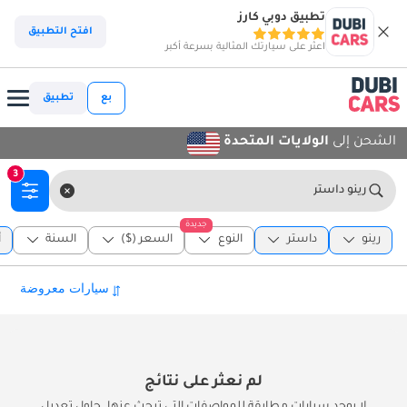
تطبيق دوبي كارز
افتح التطبيق
اعثر على سيارتك المثالية بسرعة أكبر
بع
تطبيق
الشحن إلى
الولايات المتحدة
3
رينو داستر
جديدة
رينو
داستر
النوع
السعر ($)
السنة
أ
لم نعثر على نتائج