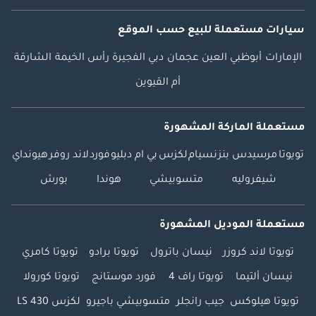
سيارات مستعملة
للبيع
حسب الموقع
الإمارات
أبوظبي
العين
عجمان
دبي
الفجيرة
رأس الخيمة
الشارقة
أم القيوين
مستعملة الماركة المشهورة
تويوتا
مرسيدس بنز
نسيام
لكزس
بي ام دبليو
فورد
لاند روفر
هيونداي
شيفروليه
متسوبيشي
هوندا
بورش
مستعملة الموديل المشهورة
تويوتا لاند كروزر
نيسان باترول
تويوتا برادو
تويوتا كامري
نيسان ألتيما
تويوتا راف 4
فورد موستانج
تويوتا كورولا
تويوتا هيلوكس
جيب رانجلر
متسوبيشي باجيرو
لكزس LS 430