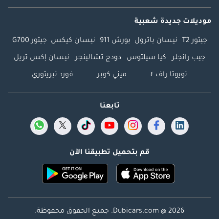
موديلات جديدة شعبية
جيتور T2
نيسان باترول
بورش 911
نيسان كيكس
جيتور G700
جيب رانجلر
كيا سيلتوس
دودج تشالينجر
نيسان إكس تريل
تويوتا راف ٤
ميني كوبر
فورد تيريتوري
تابعنا
قم بتحميل تطبيقنا الآن
Dubicars.com @ 2026. جميع الحقوق محفوظة.