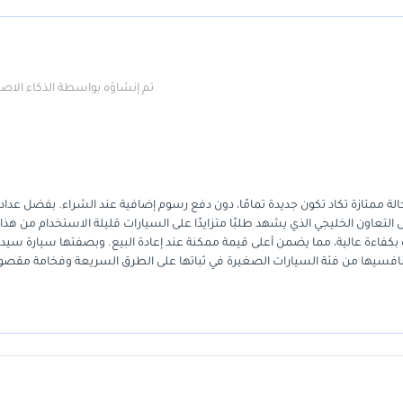
تم إنشاؤه بواسطة الذكاء الا
لة ممتازة تكاد تكون جديدة تمامًا، دون دفع رسوم إضافية عند الشراء. بفضل عداد
س التعاون الخليجي الذي يشهد طلبًا متزايدًا على السيارات قليلة الاستخدام من هذا 
رة بكفاءة عالية، مما يضمن أعلى قيمة ممكنة عند إعادة البيع. وبصفتها سيارة سيدا
منافسيها من فئة السيارات الصغيرة في ثباتها على الطرق السريعة وفخامة مقصور
ا، رسّخت العلامة التجارية سمعة طيبة بفضل هندستها الأوروبية وأنظمة التبريد
ات الاتصال والسلامة الحديثة الأساسية، مع الحفاظ على بساطة التصميم التي تُبق
 يتطلع إلى اقتناء سيارة يومية موثوقة وأنيقة واقتصادية في استهلاك الوقود، 