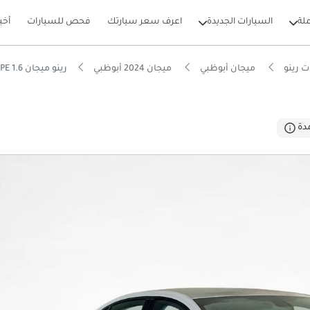
لة
السيارات الجديدة
اعرف سعر سيارتك
فحص للسيارات
أخب
 رينو
ميجان أبوظبي
ميجان 2024 أبوظبي
رينو ميجان PE 1.6
بيكارز
دة
 5 نجوم من NCAP
فة تشغيل في فئتها
ل استهلاك في فئته