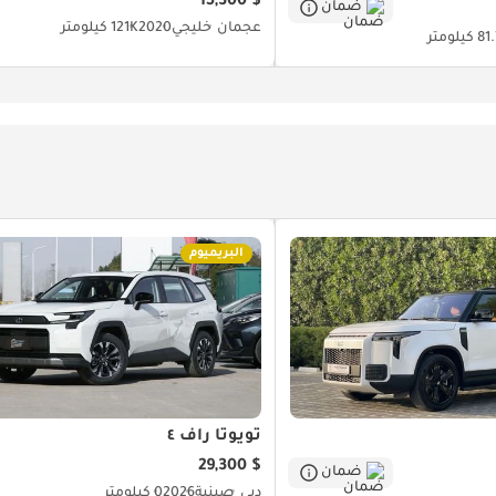
$ 15,300
ضمان
عجمان
خليجي
2020
121K كيلومتر
كيلومتر
البريميوم
تويوتا راف ٤
$ 29,300
ضمان
دبي
صينية
2026
0 كيلومتر