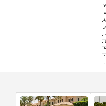
ن
ض
كي
ار
14
ر