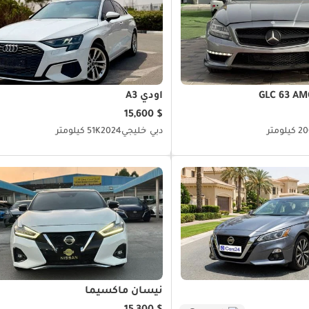
أودي A3
$ 15,600
يلومتر
دبي
خليجي
2024
51K كيلومتر
نيسان ماكسيما