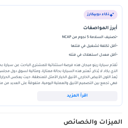
ذكاء دوبيكارز
أبرز المواصفات
•
تصنيف السلامة 5 نجوم من NCAP
•
أقل تكلفة تشغيل في فئتها
•
أقل معدل استهلاك في فئته
تُقدّم سيارة رينو ميجان هذه فرصة استثنائية للمشتري الباحث عن سيارة بحا
الذي يكاد لا يُذكر، تُعتبر هذه السيارة بحالة ممتازة، ومثالية لسوق دول مجل
يُعدّ اللون الأبيض الخارجي الأنيق الخيار الأمثل للمنطقة، حيث يعكس الحرا
فهي تجمع بين التصميم الأنيق والعملية اليومية، متفوقةً على العديد من 
الداخلية. في الإمارات العربية المتحدة ودول مجلس التعاون الخليجي عمومً
المُخصصة التي تُعالج حرارة الصيف بكفاءة عالية. توفر هذه الفئة جميع ميز
اقرأ المزيد
تكاليف الصيانة على المدى الطويل منخفضة ومتوقعة. بالنسبة للمشتري الذي
على قيمتها لسنوات طويلة، تُعدّ هذه السيارة خيارًا مثاليًا.
الميزات والخصائص