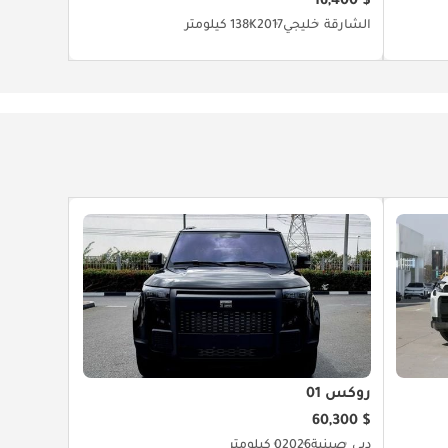
$ 16,400
الشارقة
خليجي
2017
138K كيلومتر
روكس 01
$ 60,300
دبي
صينية
2026
0 كيلومتر