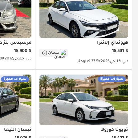
هيونداي إلانترا
مرسيدس بنز GLC 63 AMG
$ 15,900
$ 15,531
ضمان
دبي
خليجي
2012
200K ك
دبي
خليجي
2025
37.5K كيلومتر
سيارات مميزة
سيارات مميزة
تويوتا كورولا
نيسان ألتيما