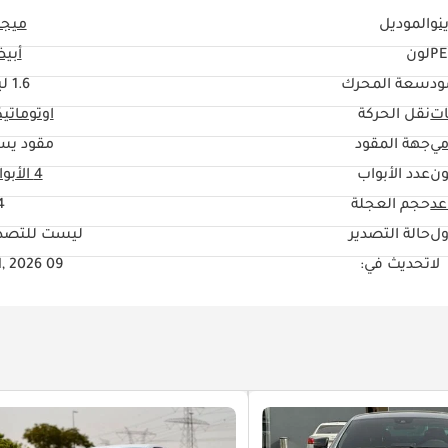
نو
الموديل
ميجا
PE
لون
أبي
ود
سعة المحرك
1.6 ليتر
ات
نقل الحركة
اوتوماتي
مي
جهة المقود
مقود يس
ون
عدد الأبواب
4 الأبواب
حجم العجلة
"
ول
حالة التصدير
ليست للتصدي
لا
تحديث في:
09 Jul, 2026