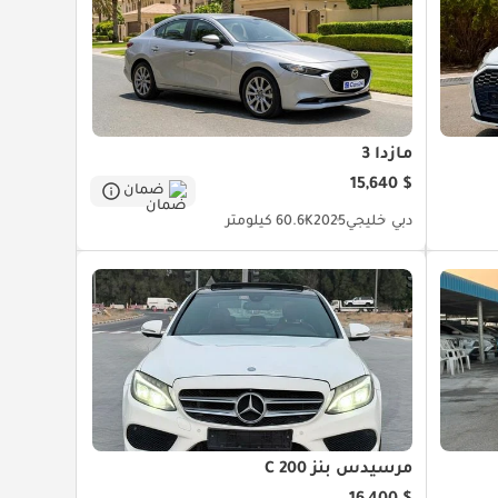
مازدا 3
$ 15,640
ضمان
دبي
خليجي
2025
60.6K كيلومتر
مرسيدس بنز C 200