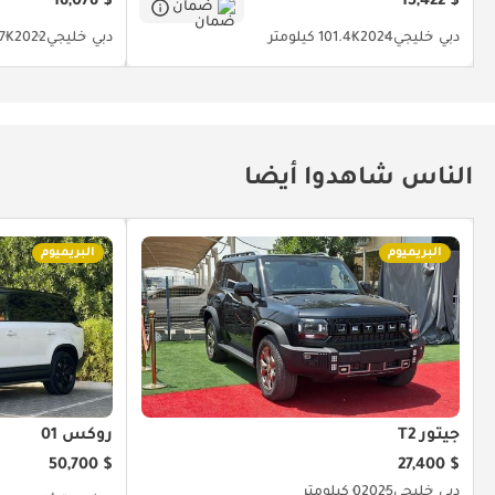
$ 16,076
$ 15,422
ضمان
دبي
خليجي
2024
101.4K كيلومتر
دبي
خليجي
2022
81.7K 
الناس شاهدوا أيضا
البريميوم
البريميوم
جيتور T2
روكس 01
$ 50,700
$ 27,400
دبي
خليجي
2025
0 كيلومتر