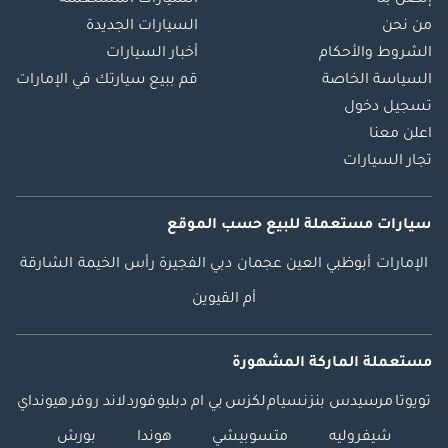
إتصل بنا
السيارات المستعملة
من نحن
السيارات الجديدة
الشروط والأحكام
أخبار السيارات
السياسة الخاصة
قم ببيع سيارتك في الإمارات
تسجيل دخول
اعلن معنا
تجار السيارات
سيارات مستعملة
للبيع
حسب الموقع
الإمارات
أبوظبي
العين
عجمان
دبي
الفجيرة
رأس الخيمة
الشارقة
أم القيوين
مستعملة الماركة المشهورة
تويوتا
مرسيدس بنز
نسيام
لكزس
بي ام دبليو
فورد
لاند روفر
هيونداي
شيفروليه
متسوبيشي
هوندا
بورش