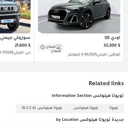
مركبة لا تخذلك في الصحراء وتبيض وجهك في المدينة، فهذه النسخة هي
الصفقة الأفضل المتاحة حالياً.
تم إنشاء هذه الإحصاءات بواسطة الذكاء الاصطناعي اعتماداً على بيانات
خبراء السوق. يُرجى دائماً فحص السيارة قبل الشراء.
أودي Q5
سوزوكي جيمني
$ 21,600
$ 55,300
ضمان
دبي
خليجي
2026
11 كيلومتر
أبوظبي
خليجي
2025
9.5K كيلومتر
Related links
تويوتا هيلوكس Information Section
تويوتا
تويوتا هيلوكس
تويوتا هيلوكس DLS 2.4L
جديدة تويوتا هيلوكس by Location