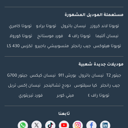
مستعملة الموديل المشهورة
تويوتا لاند كروزر
نيسان باترول
تويوتا برادو
تويوتا كامري
نيسان ألتيما
تويوتا راف 4
فورد موستانج
تويوتا كورولا
تويوتا هيلوكس
جيب رانجلر
متسوبيشي باجيرو
لكزس LS 430
موديلات جديدة شعبية
جيتور T2
نيسان باترول
بورش 911
نيسان كيكس
جيتور G700
جيب رانجلر
كيا سيلتوس
دودج تشالينجر
نيسان إكس تريل
تويوتا راف ٤
ميني كوبر
فورد تيريتوري
تابعنا