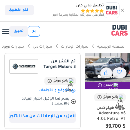
تطبيق دوبي كارز
ذكاء دوبي كارز
افتح التطبيق
اعثر على سيارتك المثالية بسرعة أكبر
ذكاء دوبيكارز
بع
تطبيق
أبرز المواصفات
الصفحة الرئيسية
سيارات الإمارات
سيارات دبي
سيارات تويوتا
بقدرات دفع رباعي حقيقية
تم النشر من
Target Motors 3
أقل معدل استهلاك للقيمة في فئته
سعة خزان الوقود الأكبر في فئتها
بائع موثّق
حصري
الموقع والاتجاهات
ملخص
بائع موثّق
يقدم هذا الوكيل اختبار القيادة
والاستبدال
تعتبر Toyota Hilux ADVENTURE موديل 2024 الخيار الأمثل لمن يبحث عن
تويوتا هيلوكس
مركبة تجمع بين الرفاهية العصرية والصلابة الأسطورية التي تشتهر بها
Adventure V6
المزيد من الإعلانات من هذا التاجر
هذه الفئة في منطقة الخليج. بفضل محركها القوي المكون من 6
4.0L Petrol AT
أسطوانات بسعة 4L، توفر هذه النسخة أداءً استثنائياً يتفوق على
$ 39,700
المنافسين في القوة والتحمل، خاصة مع نظام الدفع الرباعي المتطور.