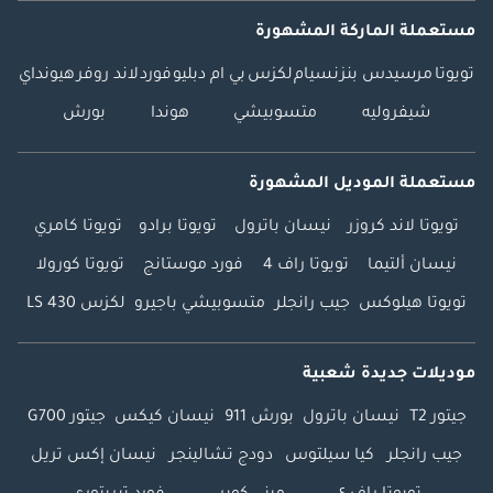
مستعملة الماركة المشهورة
تويوتا
مرسيدس بنز
نسيام
لكزس
بي ام دبليو
فورد
لاند روفر
هيونداي
شيفروليه
متسوبيشي
هوندا
بورش
مستعملة الموديل المشهورة
تويوتا لاند كروزر
نيسان باترول
تويوتا برادو
تويوتا كامري
نيسان ألتيما
تويوتا راف 4
فورد موستانج
تويوتا كورولا
تويوتا هيلوكس
جيب رانجلر
متسوبيشي باجيرو
لكزس LS 430
موديلات جديدة شعبية
جيتور T2
نيسان باترول
بورش 911
نيسان كيكس
جيتور G700
جيب رانجلر
كيا سيلتوس
دودج تشالينجر
نيسان إكس تريل