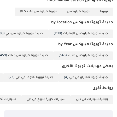
تويوتا هيلوكس Information Section
سيارة هايلكس SGLX هذه الخيار الأمثل للشراء الآمن في سوق السيارات
المستعملة اليوم، إذ توفر موثوقية لا مثيل لها وأفضل حماية لإعادة البيع
تويوتا
تويوتا هيلوكس
تويوتا هيلوكس DLS 2.4L
في المنطقة.
جديدة تويوتا هيلوكس by Location
تم إنشاء هذه الإحصاءات بواسطة الذكاء الاصطناعي اعتماداً على بيانات
خبراء السوق. يُرجى دائماً فحص السيارة قبل الشراء.
جديدة تويوتا هيلوكس الإمارات
(1110)
جديدة تويوتا هيلوكس دبي
(1088)
جديدة تويوتا هيلوكس by Year
جديدة تويوتا هيلوكس 2026
(543)
جديدة تويوتا هيلوكس 2025
(459)
بعض موديلات تويوتا الأخرى
جديدة تويوتا تاماراو في دبي
(4)
جديدة تويوتا تاكوما في دبي
(23)
روابط أخرى
يابانية سيارات في دبي
سيارات كبيرة للبيع في دبي
سيارات تجا