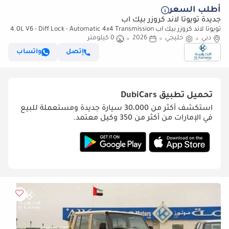
أطلب السعر
جديدة تويوتا لاند كروزر بيك آب
تويوتا لاند كروزر بيك آب 4.0L V6 - Diff Lock - Automatic 4x4 Transmission
دبي
خليجي
2026
0 كيلومتر
- Rear Camera - Leather Seats - Cool Box
إتصل
واتساب
تحميل تطبيق
DubiCars
استكشف أكثر من 30،000 سيارة جديدة ومستعملة للبيع
في الإمارات من أكثر من 350 وكيل معتمد.