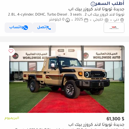
أطلب السعر
جديدة تويوتا لاند كروزر بيك آب
تويوتا لاند كروزر بيك آب 2.8L, 4-cylinder, DOHC, Turbo Diesel . 3 seats . 2
Doors
دبي
خليجي
2025
0 كيلومتر
إتصل
واتساب
البريميوم
$ 61,300
جديدة تويوتا لاند كروزر بيك آب