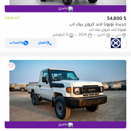
حصري
البريميوم
$ 54,800
جديدة تويوتا لاند كروزر بيك آب
تويوتا لاند كروزر بيك آب
دبي
أخرى
2026
0 كيلومتر
إتصل
واتساب
حصري