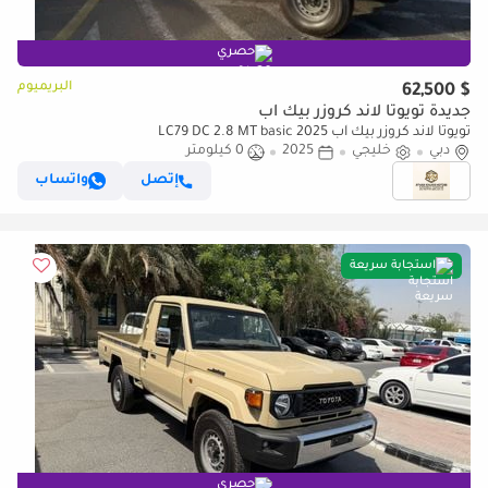
حصري
البريميوم
$ 62,500
جديدة تويوتا لاند كروزر بيك آب
تويوتا لاند كروزر بيك آب LC79 DC 2.8 MT basic 2025
دبي
خليجي
2025
0 كيلومتر
إتصل
واتساب
استجابة سريعة
حصري