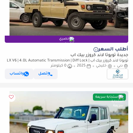
حصري
أطلب السعر
جديدة تويوتا لاند كروزر بيك آب
تويوتا لاند كروزر بيك آب LX V6 | 4.0L Automatic Transmission | Diff Lock |
دبي
خليجي
40th Anniversary Edition | GCC
2025
0 كيلومتر
إتصل
واتساب
استجابة سريعة