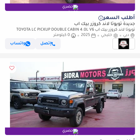
حصري
أطلب السعر
جديدة تويوتا لاند كروزر بيك آب
تويوتا لاند كروزر بيك آب TOYOTA LC PICKUP DOUBLE CABIN 4.0L V6
دبي
خليجي
2025
0 كيلومتر
AUTOMATIC TRANMISSION MODEL 2025 FULL OPTION 40TH
ANNIVERSARY (للتصدير فقط)
إتصل
واتساب
حصري