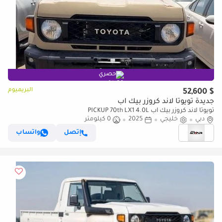
حصري
البريميوم
$ 52,600
جديدة تويوتا لاند كروزر بيك آب
تويوتا لاند كروزر بيك آب PICKUP 70th LX1 4.0L
دبي
خليجي
2025
0 كيلومتر
إتصل
واتساب