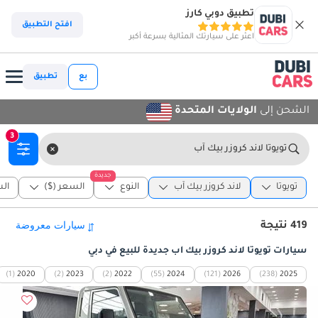
تطبيق دوبي كارز
افتح التطبيق
اعثر على سيارتك المثالية بسرعة أكبر
بع
تطبيق
الشحن إلى
الولايات المتحدة
3
تويوتا لاند كروزر بيك آب
جديدة
تويوتا
لاند كروزر بيك آب
النوع
السعر ($)
ال
419 نتيجة
سيارات تويوتا لاند كروزر بيك آب جديدة للبيع في دبي
(1)
2020
(2)
2023
(2)
2022
(55)
2024
(121)
2026
(238)
2025