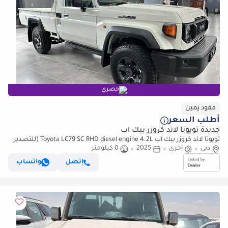
حصري
مقود يمين
أطلب السعر
جديدة تويوتا لاند كروزر بيك آب
تويوتا لاند كروزر بيك آب Toyota LC79 SC RHD diesel engine 4.2L (للتصدير
فقط)
دبي
أخرى
2025
0 كيلومتر
إتصل
واتساب