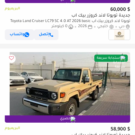
البريميوم
$ 60,000
جديدة تويوتا لاند كروزر بيك آب
تويوتا لاند كروزر بيك آب Toyota Land Cruiser LC79 SC 4.0 AT 2026 basic
Omani
دبي
خليجي
2026
0 كيلومتر
إتصل
واتساب
استجابة سريعة
حصري
البريميوم
$ 58,900