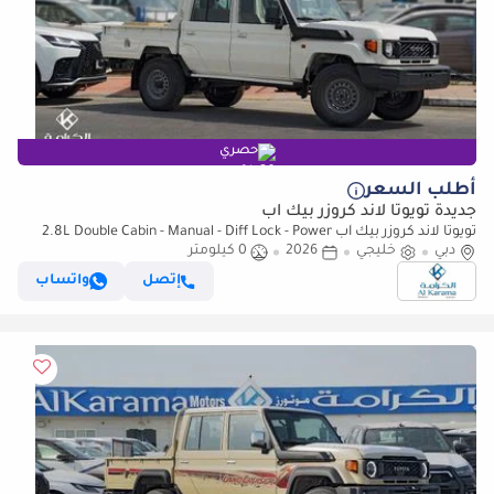
حصري
أطلب السعر
جديدة تويوتا لاند كروزر بيك آب
تويوتا لاند كروزر بيك آب 2.8L Double Cabin - Manual - Diff Lock - Power
دبي
خليجي
Window - Snorkel - GCC
2026
0 كيلومتر
إتصل
واتساب