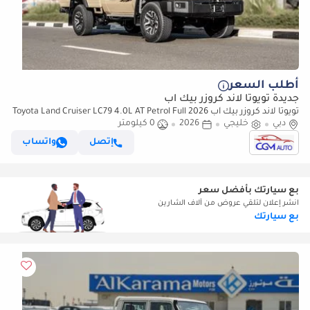
أطلب السعر
جديدة تويوتا لاند كروزر بيك آب
تويوتا لاند كروزر بيك آب 2026 Toyota Land Cruiser LC79 4.0L AT Petrol Full
دبي
خليجي
Option (Beige-Brown)
2026
0 كيلومتر
إتصل
واتساب
بع سيارتك بأفضل سعر
انشر إعلان لتلقي عروض من آلاف الشارين
بع سيارتك