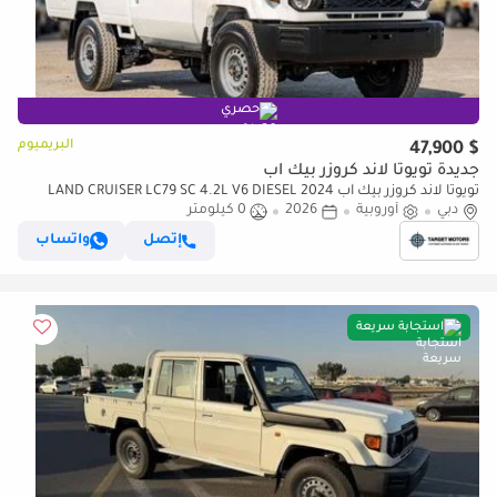
حصري
البريميوم
$ 47,900
جديدة تويوتا لاند كروزر بيك آب
تويوتا لاند كروزر بيك آب LAND CRUISER LC79 SC 4.2L V6 DIESEL 2024
دبي
أوروبية
2026
0 كيلومتر
إتصل
واتساب
استجابة سريعة