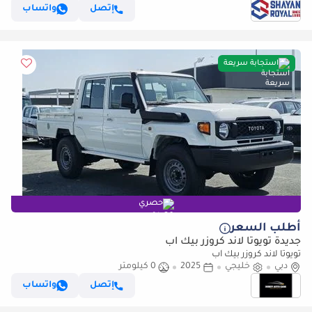
إتصل
واتساب
استجابة سريعة
حصري
أطلب السعر
جديدة تويوتا لاند كروزر بيك آب
تويوتا لاند كروزر بيك آب
دبي
خليجي
2025
0 كيلومتر
إتصل
واتساب