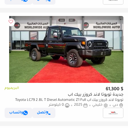
البريميوم
$ 61,300
جديدة تويوتا لاند كروزر بيك آب
تويوتا لاند كروزر بيك آب Toyota LC79 2.8L T Diesel Automatic Z1 Full
دبي
Option 2025 (للتصدير فقط)
خليجي
2025
0 كيلومتر
إتصل
واتساب