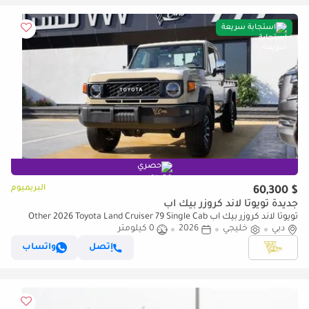
استجابة سريعة
حصري
البريميوم
$ 60,300
جديدة تويوتا لاند كروزر بيك آب
تويوتا لاند كروزر بيك آب Other 2026 Toyota Land Cruiser 79 Single Cab
دبي
خليجي
2026
0 كيلومتر
Pickup | 4.0L V6 | 228 HP | Automatic | 4x4 | GCC Specs
إتصل
واتساب