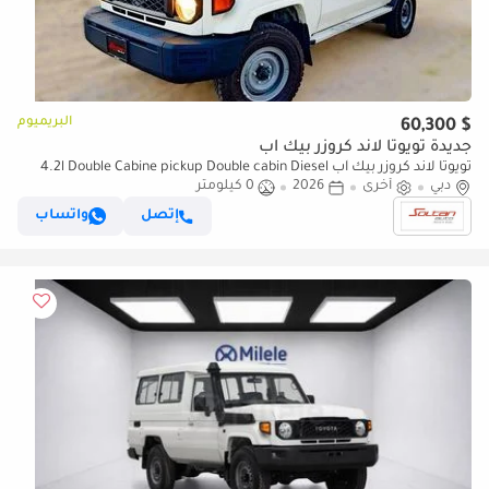
البريميوم
$ 60,300
جديدة تويوتا لاند كروزر بيك آب
تويوتا لاند كروزر بيك آب 4.2l Double Cabine pickup Double cabin Diesel
دبي
أخرى
4.2L 6V M/T 4*4 basic 2025
2026
0 كيلومتر
إتصل
واتساب