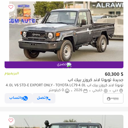
حصري
البريميوم
$ 60,300
جديدة تويوتا لاند كروزر بيك آب
تويوتا لاند كروزر بيك آب 4.0L V6 STD-E EXPORT ONLY - TOYOTA LC79 4.0L
STD-E
دبي
خليجي
2026
0 كيلومتر
إتصل
واتساب