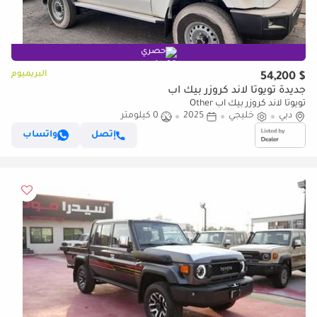
حصري
البريميوم
$ 54,200
جديدة تويوتا لاند كروزر بيك آب
تويوتا لاند كروزر بيك آب Other
دبي
خليجي
2025
0 كيلومتر
إتصل
واتساب