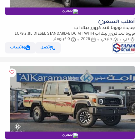
حصري
أطلب السعر
جديدة تويوتا لاند كروزر بيك آب
تويوتا لاند كروزر بيك آب LC79 2.8L DIESEL STANDARD-E DC MT WITH
دبي
خليجي
DIFF-LOCK 2026MY
2026
0 كيلومتر
إتصل
واتساب
حصري