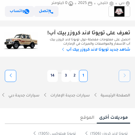
دبي
خليجي
2025
0 كيلومتر
PETROL 4.0L V6 4WD MT MODEL 2025 WINCH DIFF-LOCK
إتصل
واتساب
تعرف على تويوتا لاند كروزر بيك آب!
احصل على معلومات مفصلة حول تويوتا لاند كروزر بيك
آب الأسعار والمواصفات والميزات في الإمارات
شاهد جديد تويوتا لاند كروزر بيك آب
...
14
3
2
1
الصفحة الرئيسية
سيارات جديدة الإمارات
سيارات جديدة دبي
موديلات أخرى
الموقع
تويوتا لاند كروزر (1506)
تويوتا هيلوكس (1305)