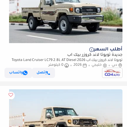
أطلب السعر
جديدة تويوتا لاند كروزر بيك آب
تويوتا لاند كروزر بيك آب 2026 Toyota Land Cruiser LC79 2.8L AT Diesel
دبي
خليجي
(Beige-Brown) Basic
2026
0 كيلومتر
إتصل
واتساب