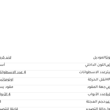
اب
تا
الموديل
لاند كرو
ض
اللون الداخلي
أسو
عدد الاسطوانات
4
عدد الاسطوانا
نقل الحركة
اوتوماتي
عي
جهة المقود
مقود يس
ية
عدد الأبواب
4 الأبواب
حجم العجلة
"
ول
حالة التصدير
قابلة للتصد