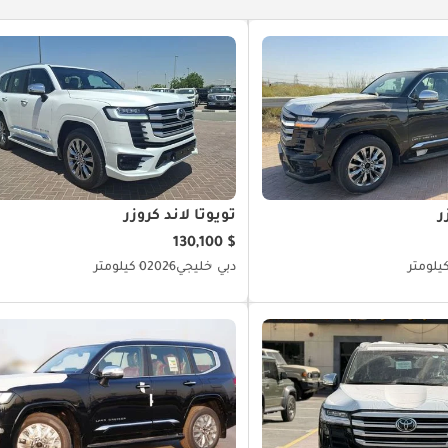
ر
تويوتا لاند كروزر
$ 130,100
دبي
خليجي
2026
0 كيلومتر