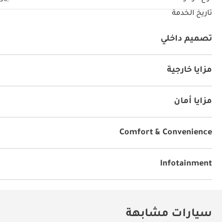
تاريخ الخدمة
تصميم داخلي
نظام آي يو أكس
مزايا خارجية
سقف متحرك
مزايا أمان
دفع رباعي
Comfort & Convenience
أجهزة استشعار للركن الأمامي
مكيّف
Infotainment
توصيل بلوتوث
سيارات مشابهة