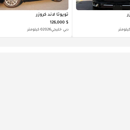
ر
تويوتا لاند كروزر
$ 126,000
دبي
خليجي
2026
0 كيلومتر