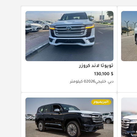
تويوتا لاند كروزر
$ 130,100
دبي
خليجي
2026
0 كيلومتر
البريميوم