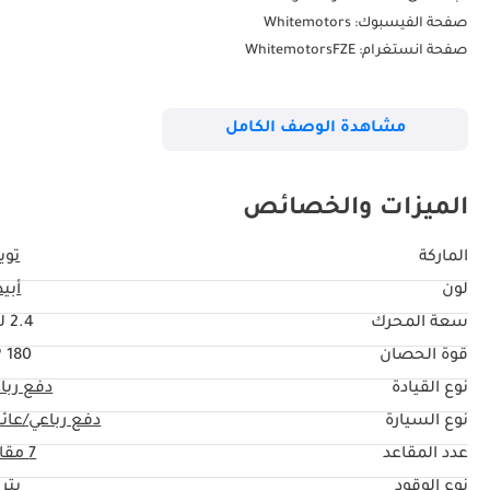
صفحة الفيسبوك: Whitemotors
صفحة انستغرام: WhitemotorsFZE
موقعنا: نحن موجودون في دبي ، وايت موتورز ، رأس الخور ، DAZ Auto Zone (Ducamz) رقم المعرض: 382.
مشاهدة الوصف الكامل
يمكنك أن تجدنا على خرائط جوجل فقط اكتب: White Motors fze
الميزات والخصائص
تواصل معنا للمزيد من الاستفسارات يرجى التواصل عبر الموبايل او الواتس 
الماركة
تويو
Ahmad:
لون
أبي
AHMAD N2:
سعة المحرك
2.4 ليتر
WASIM:
ABDULHAMID:
قوة الحصان
180 HP
Haris:
نوع القيادة
دفع ربا
نوع السيارة
دفع رباعي/عائل
عدد المقاعد
7 مقاعد
نوع الوقود
بتر