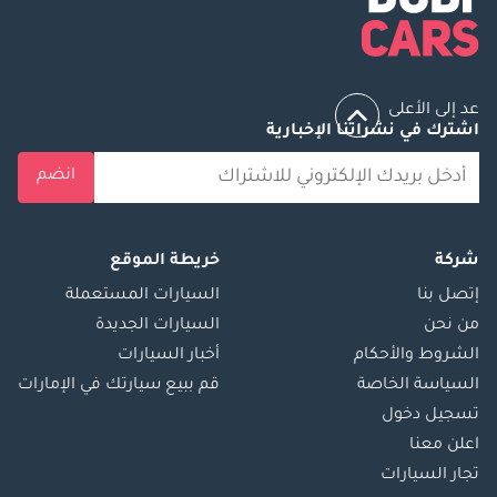
____________________
تفضل بزيارة الأبطال:
بارك لين موتورز •
الموقع: مجمع دبي
عد إلى الأعلى
اشترك في نشراتنا الإخبارية
للاستثمار 1، قرية
جرين كوميونيتي، دبي •
انضم
ساعات العمل: 9:00
صباحًا - 9:00 مساءً
(يوميًا)
شركة
خريطة الموقع
____________________
إتصل بنا
السيارات المستعملة
جدد تجربة قيادتك -
من نحن
السيارات الجديدة
تواصل معنا الآن!
الشروط والأحكام
أخبار السيارات
مخزوننا الجديد يتجدد
بسرعة. انقر على
السياسة الخاصة
قم ببيع سيارتك في الإمارات
"اتصال" أو "واتساب"
تسجيل دخول
لحجز هذه السيارة
اعلن معنا
واستلام كتالوج
تجار السيارات
أغسطس الجديد