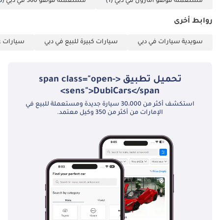
مستعملة فولفو أمازون في دبي
(1)
مستعملة فولفو S60 في دبي
(8)
250 حصان • ناقل
الحركة: أوتوماتيكي 8
روابط أخرى
سرعات • نظام الدفع:
سويدية سيارات في دبي
سيارات كبيرة للبيع في دبي
سيارات عا
أمامي • المواصفات:
خليجية • المسافة
المقطوعة: 22,186 كم
تحميل تطبيق <span class="open-
• اللون الخارجي: أزرق •
sens">DubiCars</span>
عدد المقاعد: 5 •
استكشف أكثر من 30،000 سيارة جديدة ومستعملة للبيع في
الضمان: ساري حتى
الإمارات من أكثر من 350 وكيل معتمد.
27/05/2029 أو
100,000 كم القسط
الشهري المُعاد
ضبطه لشهر
أغسطس: 2,438
درهم إماراتي
____________________
الترقية: IGUARD
ULTIMATE-