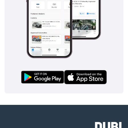
PLATINUM (مشمولة
في قسطك
الشهري) مصممة
لحماية سيارتك: •
طلاء سيراميك
الجرافين (10H): حماية
كاملة للهيكل الخارجي
والزجاج والجنوط. •
تظليل نوافذ ممتاز:
عزل حراري بنسبة
99% مناسب لمناخ
الإمارات. • حماية
سيراميك داخلية: درع
كامل للمقصورة. •
باقة إصلاح ذكية:
تغطية لمدة عام واحد
لأعمال التجميل
البسيطة.