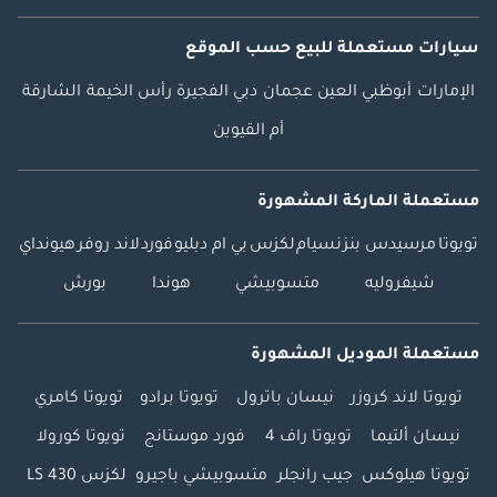
اليوم. رقم تعريف DD:
سيارات مستعملة
للبيع
حسب الموقع
130348-CVKTH
الإمارات
أبوظبي
العين
عجمان
دبي
الفجيرة
رأس الخيمة
الشارقة
أم القيوين
مستعملة الماركة المشهورة
تويوتا
مرسيدس بنز
نسيام
لكزس
بي ام دبليو
فورد
لاند روفر
هيونداي
شيفروليه
متسوبيشي
هوندا
بورش
مستعملة الموديل المشهورة
تويوتا لاند كروزر
نيسان باترول
تويوتا برادو
تويوتا كامري
نيسان ألتيما
تويوتا راف 4
فورد موستانج
تويوتا كورولا
تويوتا هيلوكس
جيب رانجلر
متسوبيشي باجيرو
لكزس LS 430