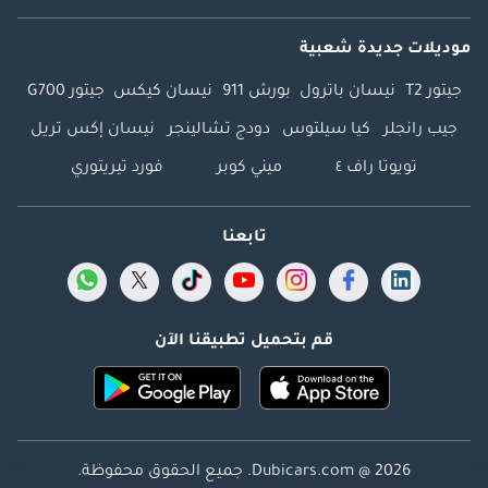
موديلات جديدة شعبية
جيتور T2
نيسان باترول
بورش 911
نيسان كيكس
جيتور G700
جيب رانجلر
كيا سيلتوس
دودج تشالينجر
نيسان إكس تريل
تويوتا راف ٤
ميني كوبر
فورد تيريتوري
تابعنا
قم بتحميل تطبيقنا الآن
Dubicars.com @ 2026. جميع الحقوق محفوظة.