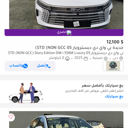
حصري
$ 12,100
جديدة بي واي دي ديسترويار 05 STD (NON GCC)
بي واي دي ديسترويار 05 STD (NON GCC) Glory Edition DM-i 55KM Luxury
Model
دبي
صينية
2025
0 كيلومتر
إتصل
واتساب
بع سيارتك بأفضل سعر
انشر إعلان لتلقي عروض من آلاف الشارين
بع سيارتك