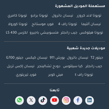
مستعملة الموديل المشهورة
تويوتا لاند كروزر
نيسان باترول
تويوتا برادو
تويوتا كامري
نيسان ألتيما
تويوتا راف 4
فورد موستانج
تويوتا كورولا
تويوتا هيلوكس
جيب رانجلر
متسوبيشي باجيرو
لكزس LS 430
موديلات جديدة شعبية
جيتور T2
نيسان باترول
بورش 911
نيسان كيكس
جيتور G700
جيب رانجلر
كيا سيلتوس
دودج تشالينجر
نيسان إكس تريل
تويوتا راف ٤
ميني كوبر
فورد تيريتوري
تابعنا