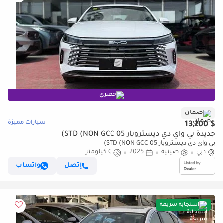
حصري
ضمان
سيارات مميزة
$ 13,200
جديدة بي واي دي ديسترويار 05 STD (NON GCC)
بي واي دي ديسترويار 05 STD (NON GCC)
دبي
صينية
2025
0 كيلومتر
إتصل
واتساب
استجابة سريعة