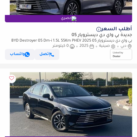
حصري
أطلب السعر
جديدة بي واي دي ديسترويار 05
بي واي دي ديسترويار 05 2025 BYD Destroyer 05 Dm-i 1.5L 55Km PHEV
0Km
دبي
صينية
2025
0 كيلومتر
إتصل
واتساب