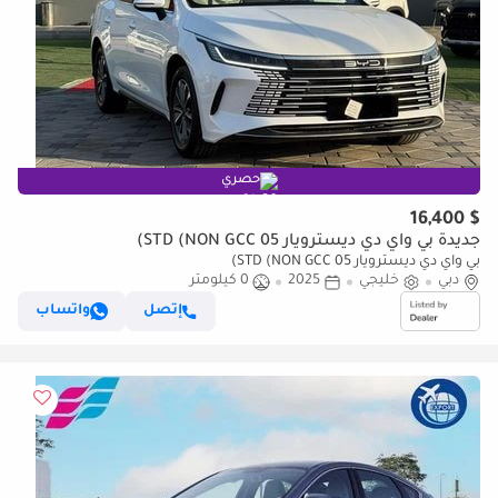
حصري
$ 16,400
جديدة بي واي دي ديسترويار 05 STD (NON GCC)
بي واي دي ديسترويار 05 STD (NON GCC)
دبي
خليجي
2025
0 كيلومتر
إتصل
واتساب