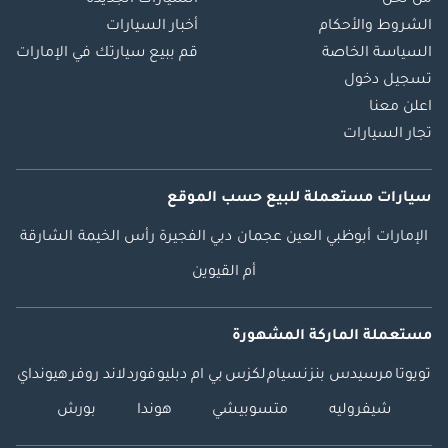
من نحن
السيارات الجديدة
الشروط والأحكام
أخبار السيارات
السياسة الخاصة
قم ببيع سيارتك في الإمارات
تسجيل دخول
اعلن معنا
تجار السيارات
سيارات مستعملة
للبيع
حسب الموقع
الإمارات
أبوظبي
العين
عجمان
دبي
الفجيرة
رأس الخيمة
الشارقة
أم القيوين
مستعملة الماركة المشهورة
تويوتا
مرسيدس بنز
نسيام
لكزس
بي ام دبليو
فورد
لاند روفر
هيونداي
شيفروليه
متسوبيشي
هوندا
بورش