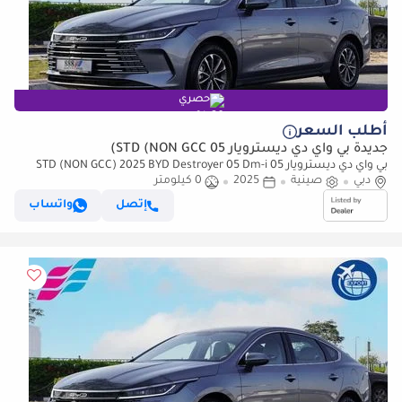
حصري
أطلب السعر
جديدة بي واي دي ديسترويار 05 STD (NON GCC)
بي واي دي ديسترويار 05 STD (NON GCC) 2025 BYD Destroyer 05 Dm-i
دبي
صينية
1.5L 55Km PHEV 0Km
2025
0 كيلومتر
إتصل
واتساب