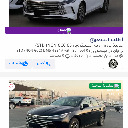
حصري
أطلب السعر
جديدة بي واي دي ديسترويار 05 STD (NON GCC)
بي واي دي ديسترويار 05 STD (NON GCC) DM5-455KM with Sunroof
دبي
صينية
2025
0 كيلومتر
إتصل
واتساب
استجابة سريعة