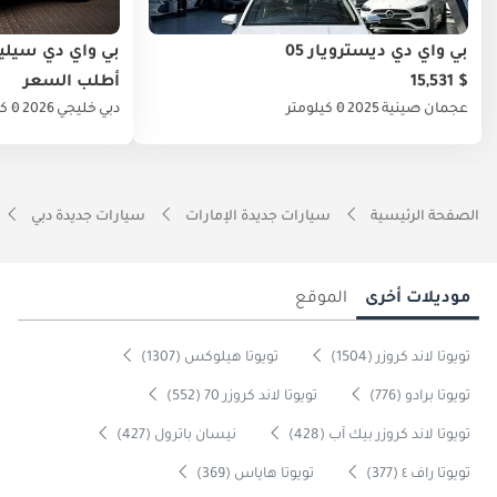
بي واي دي ديسترويار 05
بي واي دي سيليون
$ 15,531
أطلب السعر
عجمان
صينية
2025
0 كيلومتر
دبي
خليجي
2026
0 كيلومتر
الصفحة الرئيسية
سيارات جديدة الإمارات
سيارات جديدة دبي
موديلات أخرى
الموقع
تويوتا لاند كروزر (1504)
تويوتا هيلوكس (1307)
تويوتا برادو (776)
تويوتا لاند كروزر 70 (552)
تويوتا لاند كروزر بيك آب (428)
نيسان باترول (427)
تويوتا راف ٤ (377)
تويوتا هاياس (369)