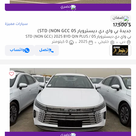
حصري
ضمان
سيارات مميزة
$ 17,500
جديدة بي واي دي ديسترويار 05 STD (NON GCC)
بي واي دي ديسترويار 05 STD (NON GCC) 2025 BYD QIN PLUS /
دبي
DESTROYER 05
خليجي
2025
0 كيلومتر
إتصل
واتساب
حصري