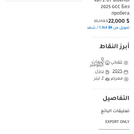
Van 2.0T BlueHDi
2025 GCC Без
пробега
$ 22,000
$ 35,149
تمويل من
1,164
/ شهر
أبرز النقاط
0
خليجي
مواصفات
كيلومتر
2025
ديزل
معرض
2 ليتر
التفاصيل
تعليقات البائع
EXPORT ONLY
--------------------------