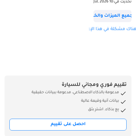
تحديث في:
10 Jul, 2026
سعة المحرك: 2.0
توربو
جميع الميزات والخصائص
القوة: 150 حصان
عزم الدوران: 370
ناك مشكلة في هذا الإعلان؟
نيوتن متر
ناقل الحركة:
أوتوماتيكي بـ 8 سرعات
نظام الدفع: دفع
أمامي
الطول (مم): 5309
العرض (مم): 2204
تقييم فوري ومجاني للسيارة
الارتفاع (مم): 1940
مدعومة بالذكاء الاصطناعي، مدعومة ببيانات حقيقية
الحمولة (كجم): 1380
بيانات آنية وقيمة عالية
السعة (متر³ ): 6.6
بِع بذكاء. اشترِ بثق
مواصفات خليجية
-
احصل على تقييم
* أنظمة مساعدة
القيادة و السلامة: