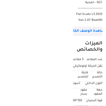
GCC - خليجية
--------------------------
2025 Fiat Scudo L3
Van 2.0T BlueHDi
GCC 0Km
شاهدة الوصف الكامل
جديدة اصفار
--------------------------
الميزات
الماركة: Fiat
والخصائص
الفئة: Scudo
الموديل: L3 Van
عدد المقاعد
3 مقاعد
اللون: أبيض
نقل الحركة
اوتوماتيكي
السنة: 2025
حالة
قابلة
كيلومترات: 0 كم
التصدير
للتصدير
عدد الأبواب: 4 أبواب
اللون الداخلي
أسود
-
جهة
مقود
نوع المحرك: ديزل
المقود
يسار
عدد الاسطوانات: 4
قوة الحصان
150 HP
(inline-4)