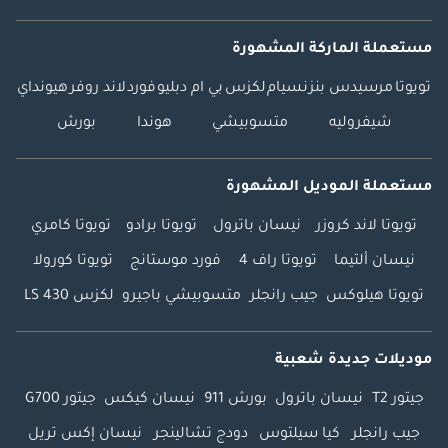
مستعملة الماركة المشهورة
تويوتا
مرسيدس بنز
نسيام
لكزس
بي ام دبليو
فورد
لاند روفر
هيونداي
شيفروليه
متسوبيشي
هوندا
بورش
مستعملة الموديل المشهورة
تويوتا لاند كروزر
نيسان باترول
تويوتا برادو
تويوتا كامري
نيسان ألتيما
تويوتا راف 4
فورد موستانج
تويوتا كورولا
تويوتا هيلوكس
جيب رانجلر
متسوبيشي باجيرو
لكزس LS 430
موديلات جديدة شعبية
جيتور T2
نيسان باترول
بورش 911
نيسان كيكس
جيتور G700
جيب رانجلر
كيا سيلتوس
دودج تشالينجر
نيسان إكس تريل