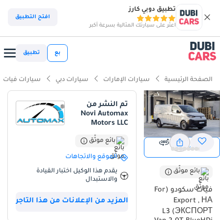
تطبيق دوبي كارز
افتح التطبيق
اعثر على سيارتك المثالية بسرعة أكبر
بع
تطبيق
الصفحة الرئيسية
سيارات الإمارات
سيارات دبي
سيارات فيات
تم النشر من
Novi Automax
Motors LLC
بائع موثّق
عرض
عرض 360
الموقع والاتجاهات
يقدم هذا الوكيل اختبار القيادة
بائع موثّق
والاستبدال
فيات سكودو (For
Export , НА
المزيد من الإعلانات من هذا التاجر
ЭКСПОРТ) L3