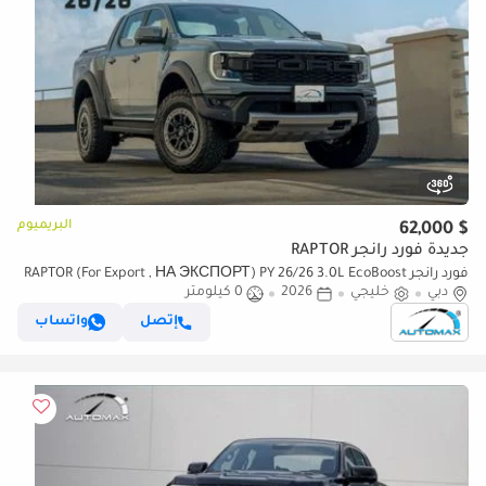
البريميوم
$ 62,000
جديدة فورد رانجر RAPTOR
فورد رانجر RAPTOR (For Export , НА ЭКСПОРТ) PY 26/26 3.0L EcoBoost
دبي
خليجي
2026
0 كيلومتر
V6 GCC Без пробега
إتصل
واتساب