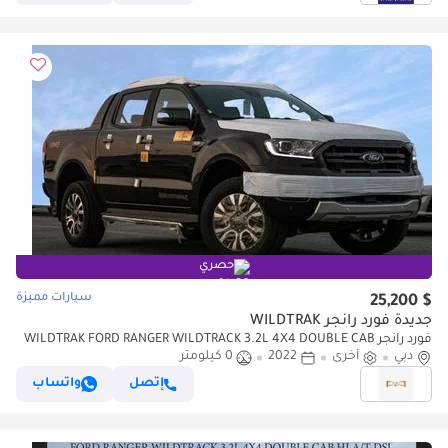
حصري
سيارات مميزة
$ 25,200
جديدة فورد رانجر WILDTRAK
فورد رانجر WILDTRAK FORD RANGER WILDTRACK 3.2L 4X4 DOUBLE CAB
دبي
أخرى
2022
0 كيلومتر
HI A/T DSL Export Price 2022 Model Year
إتصل
واتساب