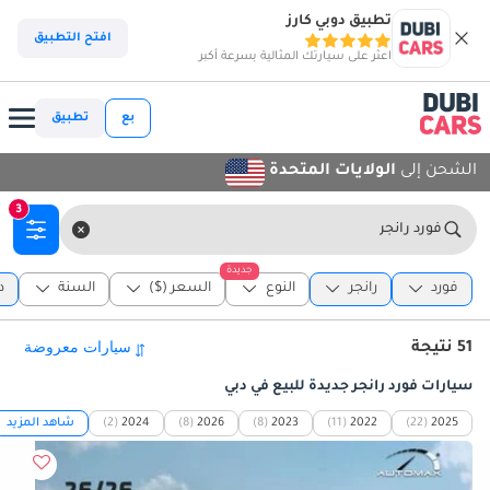
تطبيق دوبي كارز
افتح التطبيق
اعثر على سيارتك المثالية بسرعة أكبر
بع
تطبيق
الشحن إلى
الولايات المتحدة
3
فورد رانجر
جديدة
فورد
رانجر
النوع
السعر ($)
السنة
د
51 نتيجة
سيارات فورد رانجر جديدة للبيع في دبي
2025
(22)
2022
(11)
2023
(8)
2026
(8)
2024
(2)
شاهد المزيد