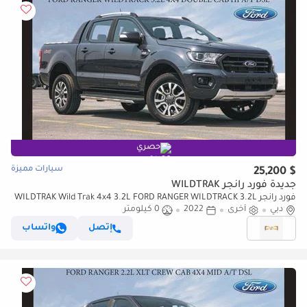
حصري
سيارات مميزة
$ 25,200
جديدة فورد رانجر WILDTRAK
فورد رانجر WILDTRAK Wild Trak 4x4 3.2L FORD RANGER WILDTRACK 3.2L
دبي
أخرى
2022
0 كيلومتر
4X4 HIGH RIDE D/C HI A/T DSL 2022
إتصل
واتساب