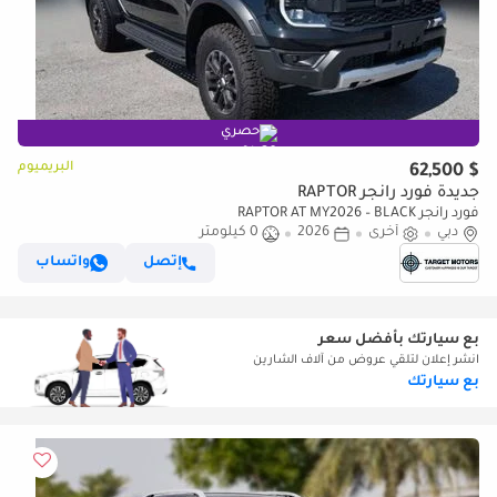
حصري
البريميوم
$ 62,500
جديدة فورد رانجر RAPTOR
فورد رانجر RAPTOR AT MY2026 – BLACK
دبي
أخرى
2026
0 كيلومتر
إتصل
واتساب
بع سيارتك بأفضل سعر
انشر إعلان لتلقي عروض من آلاف الشارين
بع سيارتك