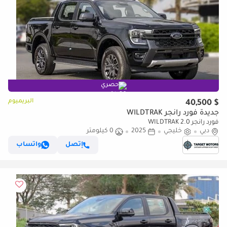
حصري
البريميوم
$ 40,500
جديدة فورد رانجر WILDTRAK
فورد رانجر WILDTRAK 2.0
دبي
خليجي
2025
0 كيلومتر
إتصل
واتساب