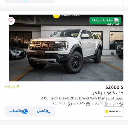
استجابة سريعة
البريميوم
$ 52,600
جديدة فورد رانجر
فورد رانجر 2.0L Turbo Diesel 2025 Brand New 0kms
دبي
أخرى
2025
0 كيلومتر
إتصل
واتساب