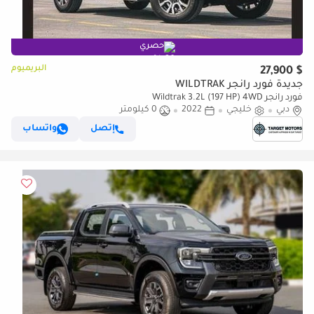
حصري
البريميوم
$ 27,900
جديدة فورد رانجر WILDTRAK
فورد رانجر Wildtrak 3.2L (197 HP) 4WD
دبي
خليجي
2022
0 كيلومتر
إتصل
واتساب