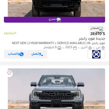
حصري
ضمان
البريميوم
$ 28,610
جديدة فورد رانجر
فورد رانجر NEXT GEN | 2-YEAR WARRANTY + SERVICE AVAILABLE | IN-
دبي
أخرى
2025
0 كيلومتر
HOUSE FINANCING | 0% DOWNPAYMENT (BANK)
إتصل
واتساب