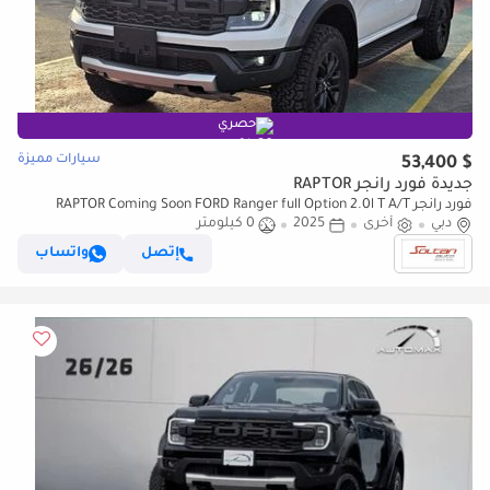
حصري
سيارات مميزة
$ 53,400
جديدة فورد رانجر RAPTOR
فورد رانجر RAPTOR Coming Soon FORD Ranger full Option 2.0l T A/T
دبي
أخرى
DIESEL 2025 MODEL
2025
0 كيلومتر
إتصل
واتساب