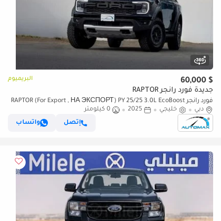
البريميوم
$ 60,000
جديدة فورد رانجر RAPTOR
فورد رانجر RAPTOR (For Export , НА ЭКСПОРТ) PY 25/25 3.0L EcoBoost
دبي
خليجي
2025
0 كيلومتر
V6 GCC Без пробега
إتصل
واتساب