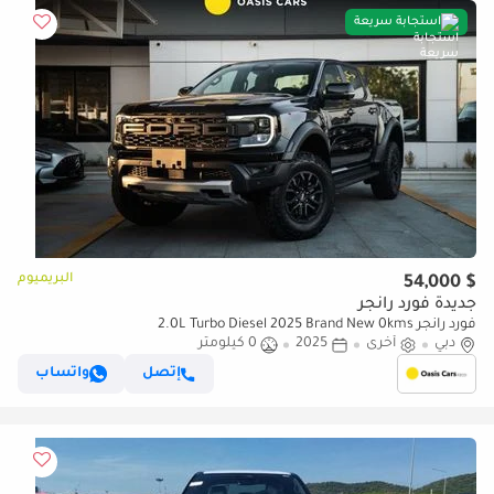
استجابة سريعة
البريميوم
$ 54,000
جديدة فورد رانجر
فورد رانجر 2.0L Turbo Diesel 2025 Brand New 0kms
دبي
أخرى
2025
0 كيلومتر
إتصل
واتساب