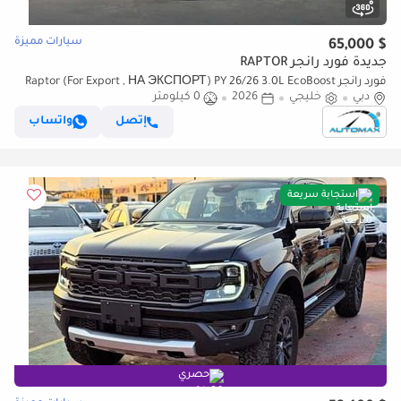
سيارات مميزة
$ 65,000
جديدة فورد رانجر RAPTOR
فورد رانجر Raptor (For Export , НА ЭКСПОРТ) PY 26/26 3.0L EcoBoost
دبي
خليجي
2026
0 كيلومتر
V6 GCC Без пробега
إتصل
واتساب
استجابة سريعة
حصري