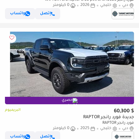
فورد رانجر RAPTOR Ford raptor 3.0L petrol MY2026
دبي
خليجي
2026
0 كيلومتر
إتصل
واتساب
حصري
البريميوم
$ 60,300
جديدة فورد رانجر RAPTOR
فورد رانجر RAPTOR
دبي
خليجي
2025
0 كيلومتر
إتصل
واتساب