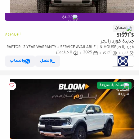
حصري
ضمان
البريميوم
$ 51,771
جديدة فورد رانجر
فورد رانجر RAPTOR | 2-YEAR WARRANTY + SERVICE AVAILABLE | IN-HOUSE
دبي
أخرى
2025
0 كيلومتر
FINANCING | 0% DOWNPAYMENT (BANK)
إتصل
واتساب
استجابة سريعة