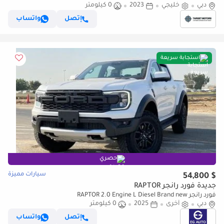
دبي
– BLACK
خليجي
2023
0 كيلومتر
إتصل
واتساب
استجابة سريعة
حصري
سيارات مميزة
$ 54,800
جديدة فورد رانجر RAPTOR
فورد رانجر RAPTOR 2.0 Engine L Diesel Brand new
دبي
أخرى
2025
0 كيلومتر
إتصل
واتساب