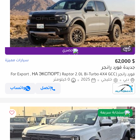
حصري
سيارات مميزة
$ 62,000
جديدة فورد رانجر
فورد رانجر (For Export , НА ЭКСПОРТ) Raptor 2.0L Bi-Turbo 4X4 GCC
دبي
خليجي
2025
0 كيلومتر
2025 Без пробега
إتصل
واتساب
استجابة سريعة