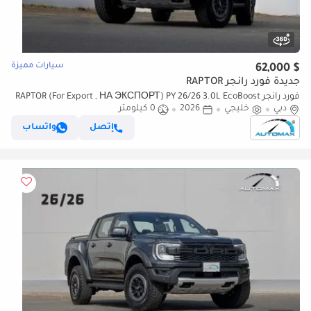
سيارات مميزة
$ 62,000
جديدة فورد رانجر RAPTOR
فورد رانجر RAPTOR (For Export , НА ЭКСПОРТ) PY 26/26 3.0L EcoBoost
دبي
خليجي
2026
0 كيلومتر
V6 GCC Без пробега
إتصل
واتساب