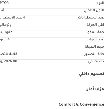
النوع
PTOR
اللون الداخلي
أس
عدد الاسطوانات
4
عدد الاسطوان
نقل الحركة
اوتوماتي
جهة المقود
مقود يس
عدد الأبواب
4 الأبواب
حجم العجلة
"
حالة التصدير
قابلة للتصد
تحديث في:
08 Aug, 2026
تصميم داخلي
كراسي جلد
يو أس بي
مزايا أمان
نظام المكابح المانعة للانغلاق ABS
وسائد هوائية
Comfort & Convenience