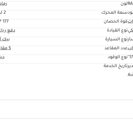
RA
لون
رماد
ود
سعة المحرك
2 ليتر
ات
قوة الحصان
177 HP
كي
نوع القيادة
دفع ربا
ار
نوع السيارة
بيك آ
عدد المقاعد
5 مقاعد
17
نوع الوقود
دي
ير
تاريخ الخدمة