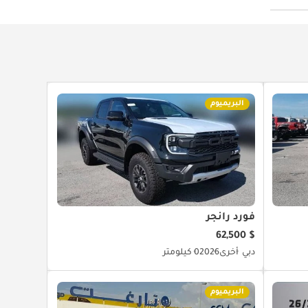
البريميوم
فورد رانجر
$ 62,500
دبي
أخرى
2026
0 كيلومتر
البريميوم