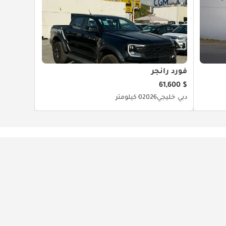
فورد رانجر
$ 61,600
دبي
خليجي
2026
0 كيلومتر