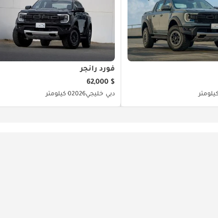
فورد رانجر
$ 62,000
دبي
خليجي
2026
0 كيلومتر