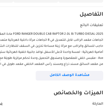
التفاصيل
تعليقات البائع
حاجب للسائق والراكب مع مرآة زينة مساحة تخزين في السقف للنظارات ال
Aux - مقبس خلفي للمقصورة وصندوق التحميل وحدة تحكم مركزية طويلة 
مشاهدة الوصف الكامل
مؤشرات مصباح توقف مثبت في الأعلى مصابيح تشغيل نهارية زجاج أمامي مغ
حماية أسفل الهيكل قفل كهربائي للباب الخلفي أضواء الشحن وسائد هوائية أما
وسادة هوائ
الميزات والخصائص
نظام تخفيف الاصطدام مع فرامل ما بعد الاصطدام اكتشاف النقطة العمياء
الماركة
فو