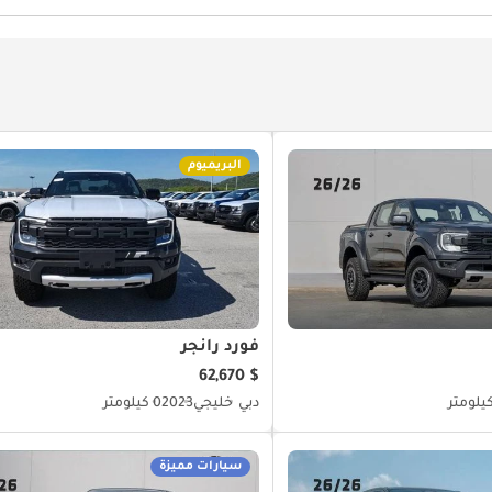
البريميوم
فورد رانجر
$ 62,670
دبي
خليجي
2023
0 كيلومتر
سيارات مميزة