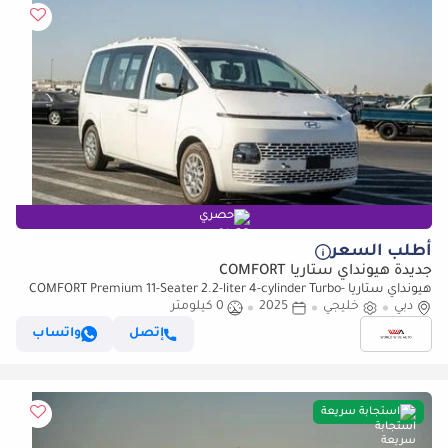
حصري
أطلب السعر
جديدة هيونداي ستاريا COMFORT
هيونداي ستاريا COMFORT Premium 11-Seater 2.2-liter 4-cylinder Turbo-
دبي
خليجي
charged Diesel 2024YM
2025
0 كيلومتر
إتصل
واتساب
استجابة سريعة