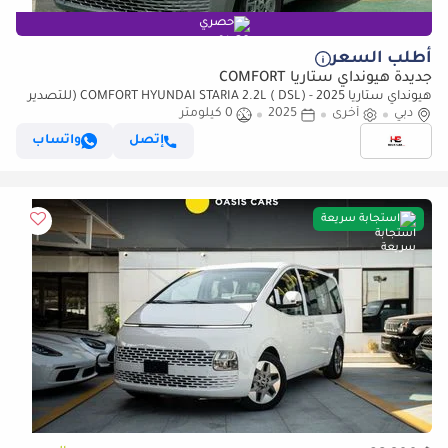
حصري
أطلب السعر
جديدة هيونداي ستاريا COMFORT
هيونداي ستاريا COMFORT HYUNDAI STARIA 2.2L ( DSL) - 2025 (للتصدير
فقط)
دبي
أخرى
2025
0 كيلومتر
إتصل
واتساب
استجابة سريعة