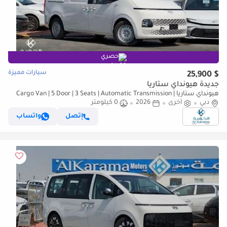
حصري
سيارات مميزة
$ 25,900
جديدة هيونداي ستاريا
هيونداي ستاريا Cargo Van | 5 Door | 3 Seats | Automatic Transmission |
دبي
Zero KM
أخرى
2026
0 كيلومتر
إتصل
واتساب