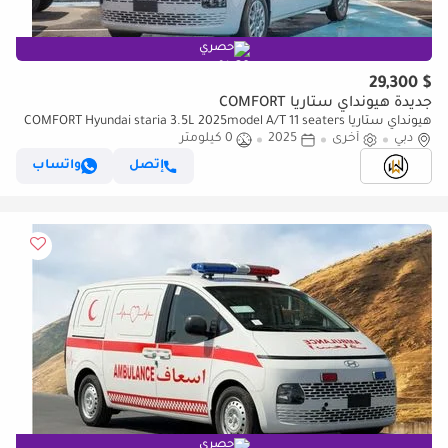
حصري
$ 29,300
جديدة هيونداي ستاريا COMFORT
هيونداي ستاريا COMFORT Hyundai staria 3.5L 2025model A/T 11 seaters
دبي
أخرى
2025
0 كيلومتر
إتصل
واتساب
حصري