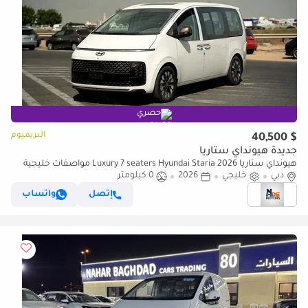
حصري
البريميوم
$ 40,500
جديدة هيونداي ستاريا
هيونداي ستاريا Luxury 7 seaters Hyundai Staria 2026 مواصفات خليجية
دبي
خليجي
2026
0 كيلومتر
إتصل
واتساب