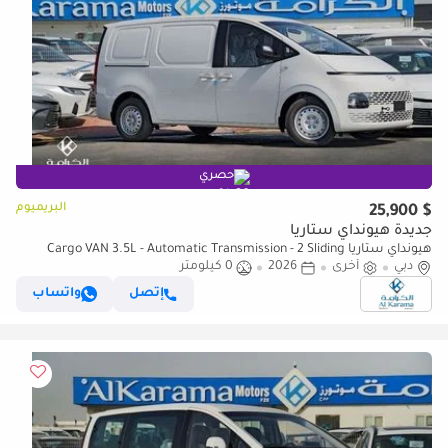
حصري
البريميوم
$ 25,900
جديدة هيونداي ستاريا
هيونداي ستاريا Cargo VAN 3.5L - Automatic Transmission - 2 Sliding
دبي
Doors - 3 Seater
أخرى
2026
0 كيلومتر
إتصل
واتساب