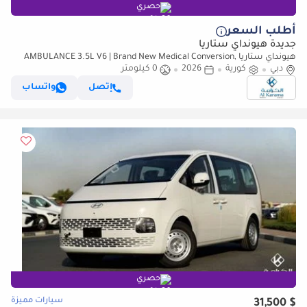
حصري
أطلب السعر
جديدة هيونداي ستاريا
هيونداي ستاريا AMBULANCE 3.5L V6 | Brand New Medical Conversion,
دبي
Ready for Use
كورية
2026
0 كيلومتر
إتصل
واتساب
حصري
سيارات مميزة
$ 31,500