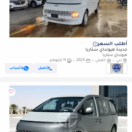
أطلب السعر
جديدة هيونداي ستاريا
هيونداي ستاريا
دبي
خليجي
2025
11 كيلومتر
إتصل
واتساب