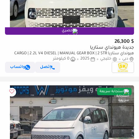
حصري
$ 26,300
جديدة هيونداي ستاريا
هيونداي ستاريا CARGO | 2.2L V4 DIESEL | MANUAL GEAR BOX | 2 STR
دبي
(CODE # STCD)
خليجي
2025
0 كيلومتر
إتصل
واتساب
استجابة سريعة