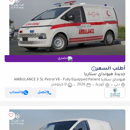
حصري
أطلب السعر
جديدة هيونداي ستاريا
هيونداي ستاريا AMBULANCE 3.5L Petrol V6 – Fully Equipped Patient
دبي
Transport Unit (للتصدير فقط)
كورية
2026
0 كيلومتر
إتصل
واتساب