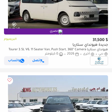
حصري
البريميوم
$ 31,500
جديدة هيونداي ستاريا
هيونداي ستاريا Tourer 3.5L V6, 11 Seater Van, Push Start, 360° Camera
دبي
أخرى
2026
0 كيلومتر
إتصل
واتساب