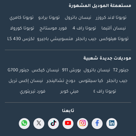
مستعملة الموديل المشهورة
تويوتا لاند كروزر
نيسان باترول
تويوتا برادو
تويوتا كامري
نيسان ألتيما
تويوتا راف 4
فورد موستانج
تويوتا كورولا
تويوتا هيلوكس
جيب رانجلر
متسوبيشي باجيرو
لكزس LS 430
موديلات جديدة شعبية
جيتور T2
نيسان باترول
بورش 911
نيسان كيكس
جيتور G700
جيب رانجلر
كيا سيلتوس
دودج تشالينجر
نيسان إكس تريل
تويوتا راف ٤
ميني كوبر
فورد تيريتوري
تابعنا