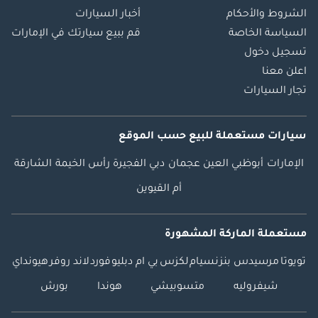
الشروط والأحكام
أخبار السيارات
السياسة الخاصة
قم ببيع سيارتك في الإمارات
تسجيل دخول
اعلن معنا
تجار السيارات
سيارات مستعملة
للبيع
حسب الموقع
الإمارات
أبوظبي
العين
عجمان
دبي
الفجيرة
رأس الخيمة
الشارقة
أم القيوين
مستعملة الماركة المشهورة
تويوتا
مرسيدس بنز
نسيام
لكزس
بي ام دبليو
فورد
لاند روفر
هيونداي
شيفروليه
متسوبيشي
هوندا
بورش