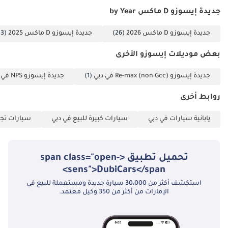
جديدة إيسوزو D ماكس by Year
جديدة إيسوزو D ماكس 2026
(26)
جديدة إيسوزو D ماكس 2025
(13)
بعض موديلات إيسوزو الأخرى
جديدة إيسوزو Re-max (non Gcc) في دبي
(1)
جديدة إيسوزو NPS في دبي
روابط أخرى
يابانية سيارات في دبي
سيارات كبيرة للبيع في دبي
سيارات تجا
تحميل تطبيق <span class="open-
sens">DubiCars</span>
استكشف أكثر من 30،000 سيارة جديدة ومستعملة للبيع في
الإمارات من أكثر من 350 وكيل معتمد.